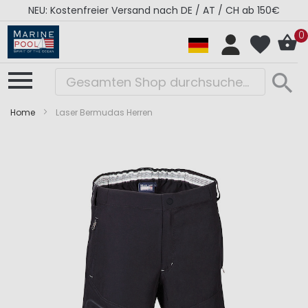
NEU: Kostenfreier Versand nach DE / AT / CH ab 150€
0
Home
Laser Bermudas Herren
Zum
Zum
Ende
Anfang
der
der
Bildergalerie
Bildergalerie
springen
springen