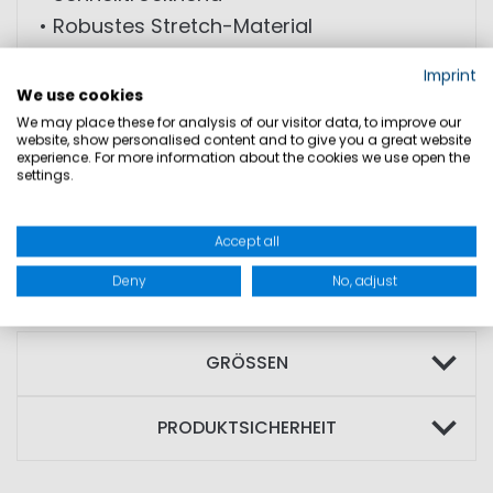
• Robustes Stretch-Material
• Abriebfeste Verstärkungen an Gesäß
Imprint
und Knie
We use cookies
• Tasche mit wasserdichtem
We may place these for analysis of our visitor data, to improve our
website, show personalised content and to give you a great website
Reißverschluss
experience. For more information about the cookies we use open the
settings.
MATERIAL: Material: 91% Polyamid; 9%
Accept all
Elasthan; Verstärkungen: 73% Polyamid;
14% Polyester; 13% Polyurethan
Deny
No, adjust
GRÖSSEN
PRODUKTSICHERHEIT