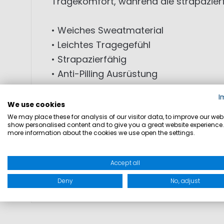
Tragekomfort, während die strapazierfä
• Weiches Sweatmaterial
• Leichtes Tragegefühl
• Strapazierfähig
• Anti-Pilling Ausrüstung
• Kapuze mit Kontrastbändern
I
• Rippbündchen an Ärmeln und Saum
We use cookies
• Prägedruck auf der Brust
We may place these for analysis of our visitor data, to improve our webs
show personalised content and to give you a great website experience.
• Rückseitiger Print
more information about the cookies we use open the settings.
• Bequeme Passform
Accept all
MATERIAL: 80% Baumwolle; 15% Polyeste
Deny
No, adjust