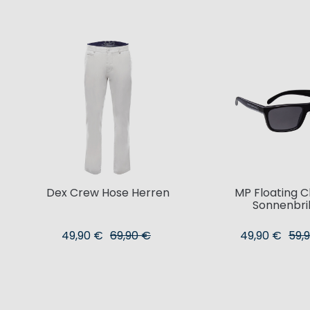
Dex Crew Hose Herren
MP Floating C
Sonnenbril
49,90 €
69,90 €
49,90 €
59,