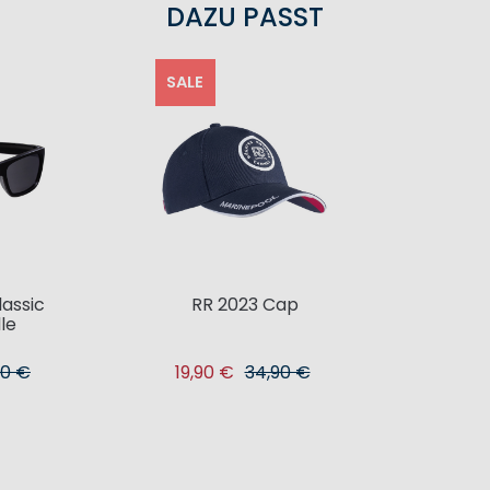
DAZU PASST
SALE
lassic
RR 2023 Cap
le
90 €
19,90 €
34,90 €