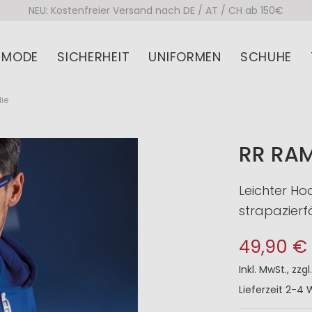
NEU: Kostenfreier Versand nach DE / AT / CH ab 150€
MODE
SICHERHEIT
UNIFORMEN
SCHUHE
ie
RR RA
Leichter Ho
strapazierf
49,90 €
Inkl. MwSt.
,
zzgl
Lieferzeit
2-4 