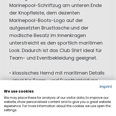
Marinepool-Schriftzug am unteren Ende
der Knopfleiste, dem dezenten
Marinepool-Boots-Logo auf der
aufgesetzten Brusttasche und der
modische Besatz im Innenkragen
unterstreicht es den sportlich maritimen
Look. Dadurch ist das Club Shirt ideal für
Team- und Eventbekleidung geeignet.
• klassisches Hemd mit maritimen Details
• ideal für Team- und Eventbekleidung
Imprint
• bequem, léger und vielseitig
We use cookies
We may place these for analysis of our visitor data, to improve our
website, show personalised content and to give you a great website
experience. For more information about the cookies we use open the
GRÖSSEN
settings.