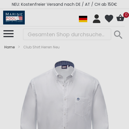
NEU: Kostenfreier Versand nach DE / AT / CH ab 150€
0
Home
Club Shirt Herren Neu
Zum
Zum
Ende
Anfang
der
der
Bildergalerie
Bildergalerie
springen
springen