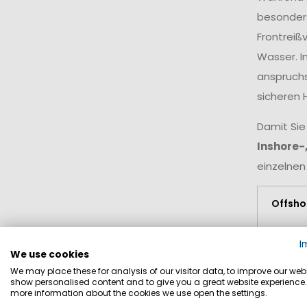
besonders
Frontreiß
Wasser. I
anspruchs
sicheren 
Damit Sie
Inshore-
einzelnen
Offsho
Offshor
I
We use cookies
Wetterl
We may place these for analysis of our visitor data, to improve our webs
Küste
e
show personalised content and to give you a great website experience.
more information about the cookies we use open the settings.
hoher We