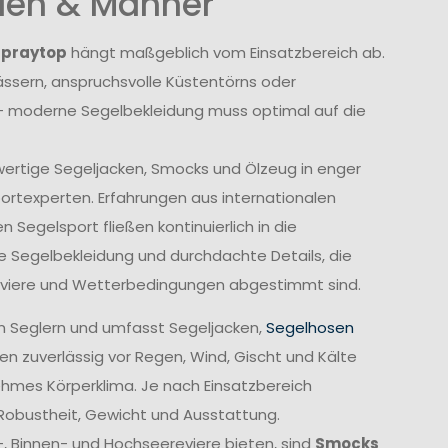
auen & Männer
Spraytop
hängt maßgeblich vom Einsatzbereich ab.
sern, anspruchsvolle Küstentörns oder
 moderne Segelbekleidung muss optimal auf die
wertige Segeljacken, Smocks und Ölzeug in enger
rtexperten. Erfahrungen aus internationalen
Segelsport fließen kontinuierlich in die
e Segelbekleidung und durchdachte Details, die
Reviere und Wetterbedingungen abgestimmt sind.
n Seglern und umfasst Segeljacken,
Segelhosen
n zuverlässig vor Regen, Wind, Gischt und Kälte
ehmes Körperklima. Je nach Einsatzbereich
 Robustheit, Gewicht und Ausstattung.
-, Binnen- und Hochseereviere bieten, sind
Smocks