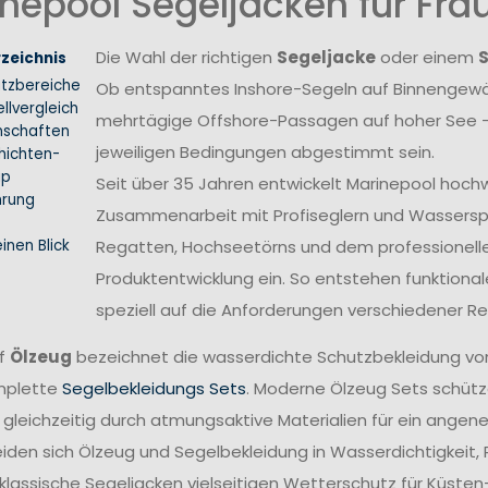
nepool Segeljacken für Fr
Die Wahl der richtigen
Segeljacke
oder einem
rzeichnis
atzbereiche
Ob entspanntes Inshore-Segeln auf Binnengewäs
llvergleich
mehrtägige Offshore-Passagen auf hoher See –
nschaften
jeweiligen Bedingungen abgestimmt sein.
hichten-
ip
Seit über 35 Jahren entwickelt Marinepool hoch
hrung
Zusammenarbeit mit Profiseglern und Wasserspo
inen Blick
Regatten, Hochseetörns und dem professionellen 
Produktentwicklung ein. So entstehen funktional
speziell auf die Anforderungen verschiedener 
ff
Ölzeug
bezeichnet die wasserdichte Schutzbekleidung vo
mplette
Segelbekleidungs Sets
. Moderne Ölzeug Sets schütze
 gleichzeitig durch atmungsaktive Materialien für ein angen
iden sich Ölzeug und Segelbekleidung in Wasserdichtigkeit,
lassische Segeljacken vielseitigen Wetterschutz für Küsten