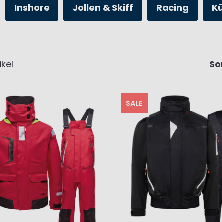
Inshore
Jollen & Skiff
Racing
K
ikel
So
SALE