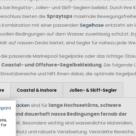
 bei Regatta-, Jollen- und Skiff-Seglern beliebt. Durch ihr
verschluss bieten die
Spraytops
maximale Bewegungsfreiheit 
n Kombination mit einer passenden
Segelhose
entsteht ein 
vollen Bedingungen auf dem Wasser zuverlässig schützt. Er
Halt auf nassen Decks bietet, sind Segler für nahezu jede W
 die passende Marinepool Segeljacke oder das richtige Ölzeug
, Coastal- und Offshore-Segelbekleidung
. Die folgende 
 Einsatzbereiche und hilft Ihnen dabei, die optimale Segelja
re
Coastal & Inshore
Jollen- & Skiff-Segler
e Segeljacken
sind für
lange Hochseetörns, schwere
mprint
agen und dauerhaft nasse Bedingungen fernab der
ite,
ntwickelt. Besonders wichtig sind wasserdichte Materialien,
 For
tterschutz und robuste Verarbeitung. Verstärkte Bereiche,