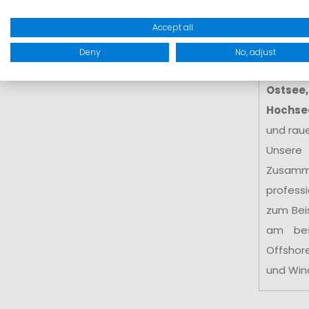
hohe Kr
Accept all
Seglerin
geschütz
Deny
No, adjust
insbeso
Ostsee,
Hochse
und rau
Unsere
Zusamm
profess
zum Bei
am be
Offshor
und Win