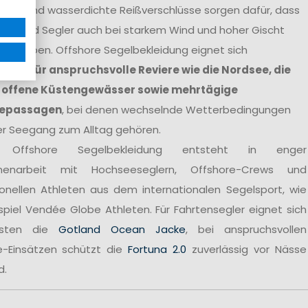
agen und wasserdichte Reißverschlüsse sorgen dafür, dass
nen und Segler auch bei starkem Wind und hoher Gischt
t bleiben. Offshore Segelbekleidung eignet sich
ndere
für anspruchsvolle Reviere wie die Nordsee, die
 offene Küstengewässer sowie mehrtägige
epassagen
, bei denen wechselnde Wetterbedingungen
er Seegang zum Alltag gehören.
 Offshore Segelbekleidung entsteht in enger
enarbeit mit Hochseeseglern, Offshore-Crews und
ionellen Athleten aus dem internationalen Segelsport, wie
spiel Vendée Globe Athleten. Für Fahrtensegler eignet sich
sten die
Gotland Ocean Jacke
, bei anspruchsvollen
e-Einsätzen schützt die
Fortuna 2.0
zuverlässig vor Nässe
d.