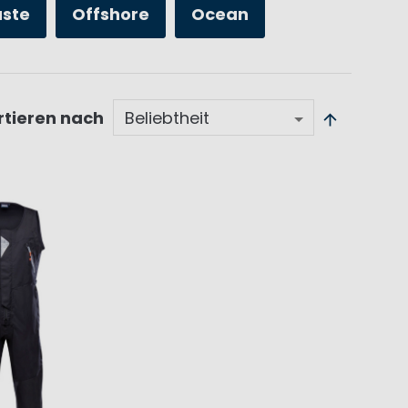
üste
Offshore
Ocean
rtieren nach