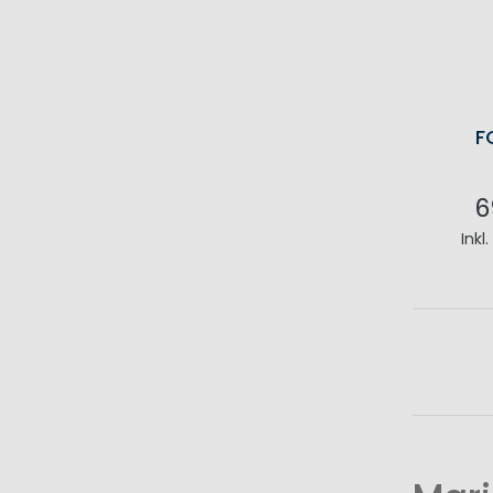
F
6
Inkl
I