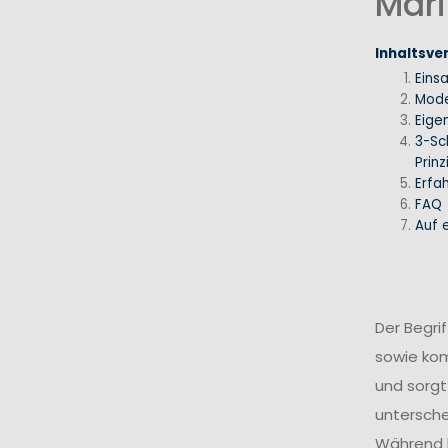
Mari
Inhaltsve
Eins
Mode
Eige
3-Sc
Prinz
Erfa
FAQ
Auf e
Der Begri
sowie ko
und sorgt
untersche
Während k