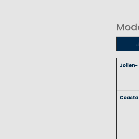
Mode
E
Jollen-
Coasta