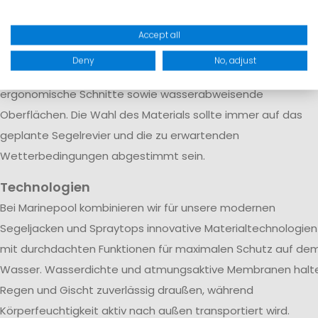
Wetterbedingungen zuverlässig schützt.
Neben dem Material spielen auch funktionale Details eine
Accept all
wichtige Rolle. Hochwertige Segeljacken verfügen über
Deny
No, adjust
verstärkte Bereiche an besonders beanspruchten Stellen,
ergonomische Schnitte sowie wasserabweisende
Oberflächen. Die Wahl des Materials sollte immer auf das
geplante Segelrevier und die zu erwartenden
Wetterbedingungen abgestimmt sein.
Technologien
Bei Marinepool kombinieren wir für unsere modernen
Segeljacken und Spraytops innovative Materialtechnologien
mit durchdachten Funktionen für maximalen Schutz auf de
Wasser. Wasserdichte und atmungsaktive Membranen halt
Regen und Gischt zuverlässig draußen, während
Körperfeuchtigkeit aktiv nach außen transportiert wird.