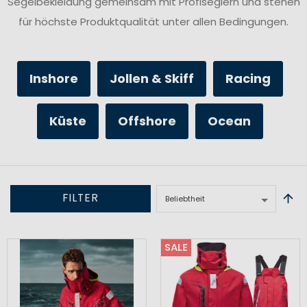
Segelbekleidung gemeinsam mit Profiseglern und stehen
für höchste Produktqualität unter allen Bedingungen.
Inshore
Jollen & Skiff
Racing
Küste
Offshore
Ocean
FILTER
SALE