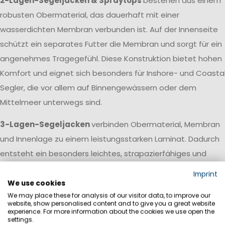
2-Lagen-Segeljacken & Spraytops
bestehen aus einem
robusten Obermaterial, das dauerhaft mit einer
wasserdichten Membran verbunden ist. Auf der Innenseite
schützt ein separates Futter die Membran und sorgt für ein
angenehmes Tragegefühl. Diese Konstruktion bietet hohen
Komfort und eignet sich besonders für Inshore- und Coasta
Segler, die vor allem auf Binnengewässern oder dem
Mittelmeer unterwegs sind.
3-Lagen-Segeljacken
verbinden Obermaterial, Membran
und Innenlage zu einem leistungsstarken Laminat. Dadurch
entsteht ein besonders leichtes, strapazierfähiges und
atmungsaktives Material, das kaum Wasser aufnimmt und
Imprint
schnell trocknet. Diese Konstruktion wird vor allem bei
We use cookies
We may place these for analysis of our visitor data, to improve our
Offshore-Segeljacken und professioneller Segelbekleidung
website, show personalised content and to give you a great website
eingesetzt, die auch bei langen Hochseetörns und extreme
experience. For more information about the cookies we use open the
settings.