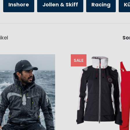
Inshore
Jollen & Skiff
Racing
K
ikel
So
SALE