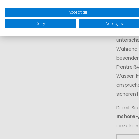
Accept all
Der Begri
sowie ko
Deny
No, adjust
und sorgt
untersche
Während k
besonders
Frontreiß
Wasser. I
anspruchs
sicheren 
Damit Sie
Inshore-
einzelnen