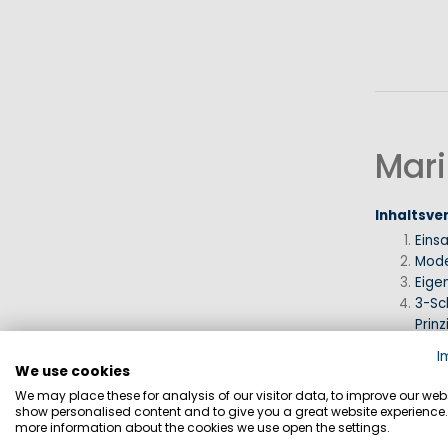
Mari
Inhaltsve
Eins
Mode
Eige
3-Sc
Prinz
Erfa
I
FAQ
We use cookies
Auf e
We may place these for analysis of our visitor data, to improve our webs
show personalised content and to give you a great website experience.
more information about the cookies we use open the settings.