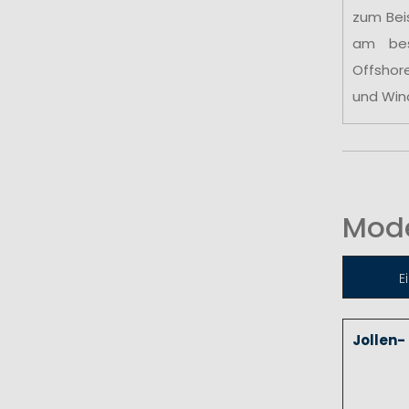
zum Bei
am be
Offshor
und Win
Mode
E
Jollen-