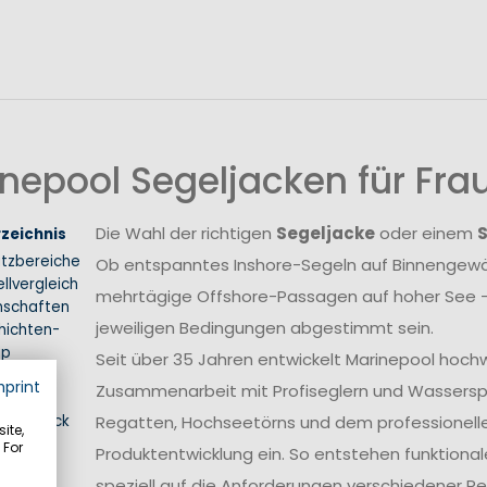
nepool Segeljacken für Fr
Die Wahl der richtigen
Segeljacke
oder einem
rzeichnis
atzbereiche
Ob entspanntes Inshore-Segeln auf Binnengewäs
llvergleich
mehrtägige Offshore-Passagen auf hoher See –
nschaften
jeweiligen Bedingungen abgestimmt sein.
hichten-
ip
Seit über 35 Jahren entwickelt Marinepool hoch
hrung
mprint
Zusammenarbeit mit Profiseglern und Wasserspo
inen Blick
Regatten, Hochseetörns und dem professionellen 
ite,
 For
Produktentwicklung ein. So entstehen funktional
speziell auf die Anforderungen verschiedener 