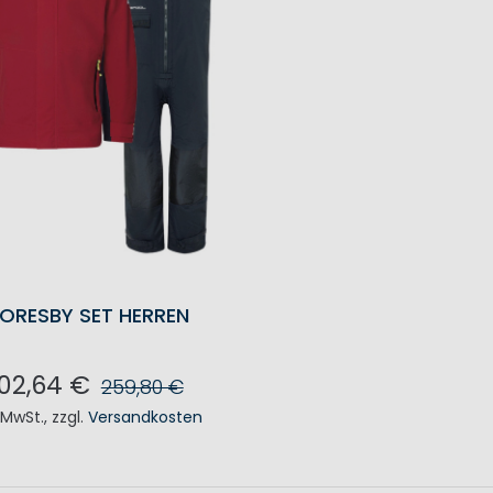
ORESBY SET HERREN
02,64 €
259,80 €
. MwSt.
,
zzgl.
Versandkosten
N DEN WARENKORB