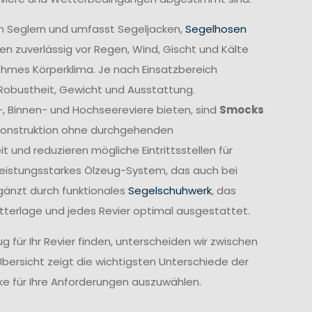
n Seglern und umfasst Segeljacken,
Segelhosen
n zuverlässig vor Regen, Wind, Gischt und Kälte
ehmes Körperklima. Je nach Einsatzbereich
 Robustheit, Gewicht und Ausstattung.
-, Binnen- und Hochseereviere bieten, sind
Smocks
e Konstruktion ohne durchgehenden
und reduzieren mögliche Eintrittsstellen für
leistungsstarkes Ölzeug-System, das auch bei
gänzt durch funktionales
Segelschuhwerk
, das
etterlage und jedes Revier optimal ausgestattet.
 für Ihr Revier finden, unterscheiden wir zwischen
Übersicht zeigt die wichtigsten Unterschiede der
cke für Ihre Anforderungen auszuwählen.