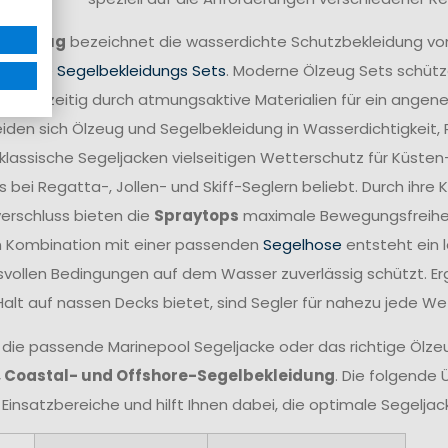
ff
Ölzeug
bezeichnet die wasserdichte Schutzbekleidung vo
mplette
Segelbekleidungs Sets
. Moderne Ölzeug Sets schütze
 gleichzeitig durch atmungsaktive Materialien für ein angen
iden sich Ölzeug und Segelbekleidung in Wasserdichtigkeit,
lassische Segeljacken vielseitigen Wetterschutz für Küsten
 bei Regatta-, Jollen- und Skiff-Seglern beliebt. Durch ihr
verschluss bieten die
Spraytops
maximale Bewegungsfreiheit 
n Kombination mit einer passenden
Segelhose
entsteht ein 
vollen Bedingungen auf dem Wasser zuverlässig schützt. Er
Halt auf nassen Decks bietet, sind Segler für nahezu jede W
 die passende Marinepool Segeljacke oder das richtige Ölzeug
, Coastal- und Offshore-Segelbekleidung
. Die folgende 
 Einsatzbereiche und hilft Ihnen dabei, die optimale Segelja