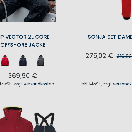
P VECTOR 2L CORE
SONJA SET DAM
OFFSHORE JACKE
275,02 €
319,8
IN DEN WAREN
369,90 €
. MwSt.
,
zzgl.
Versandkosten
Inkl. MwSt.
,
zzgl.
Versandk
N DEN WARENKORB