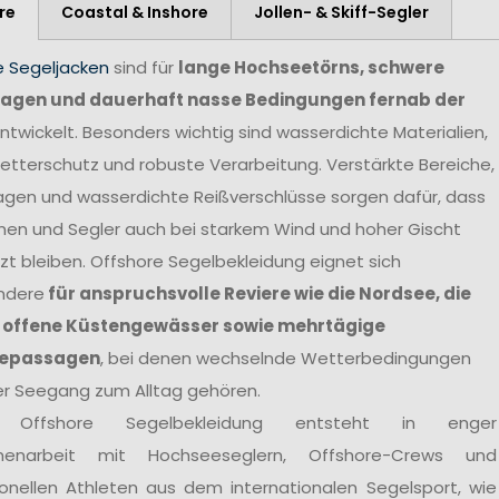
re
Coastal & Inshore
Jollen- & Skiff-Segler
e Segeljacken
sind für
lange Hochseetörns, schwere
agen und dauerhaft nasse Bedingungen fernab der
ntwickelt. Besonders wichtig sind wasserdichte Materialien,
tterschutz und robuste Verarbeitung. Verstärkte Bereiche,
agen und wasserdichte Reißverschlüsse sorgen dafür, dass
nen und Segler auch bei starkem Wind und hoher Gischt
t bleiben. Offshore Segelbekleidung eignet sich
ndere
für anspruchsvolle Reviere wie die Nordsee, die
 offene Küstengewässer sowie mehrtägige
epassagen
, bei denen wechselnde Wetterbedingungen
er Seegang zum Alltag gehören.
 Offshore Segelbekleidung entsteht in enger
enarbeit mit Hochseeseglern, Offshore-Crews und
ionellen Athleten aus dem internationalen Segelsport, wie