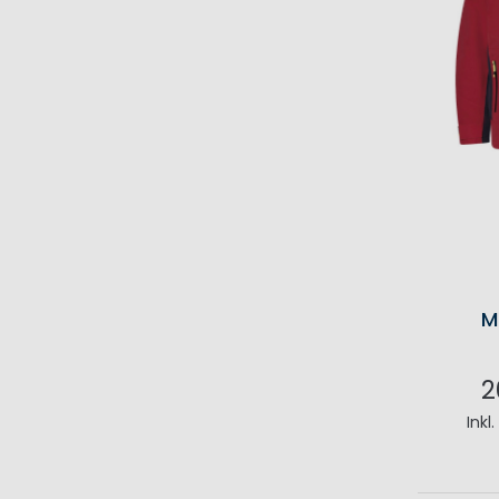
M
2
Inkl
I