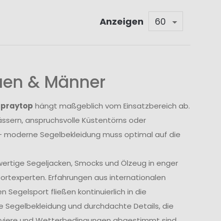
Anzeigen
auen & Männer
Spraytop
hängt maßgeblich vom Einsatzbereich ab.
sern, anspruchsvolle Küstentörns oder
 moderne Segelbekleidung muss optimal auf die
wertige Segeljacken, Smocks und Ölzeug in enger
rtexperten. Erfahrungen aus internationalen
Segelsport fließen kontinuierlich in die
e Segelbekleidung und durchdachte Details, die
Reviere und Wetterbedingungen abgestimmt sind.