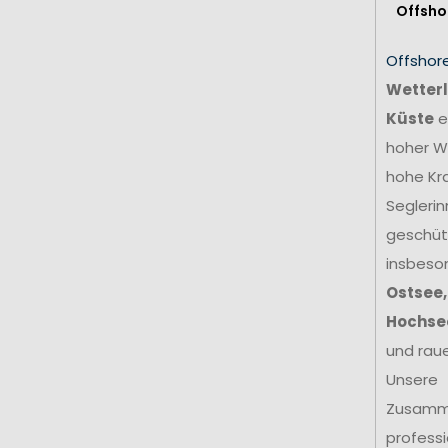
Offsho
Offshor
Wetterl
Küste
e
hoher We
hohe Kr
Seglerin
geschütz
insbeso
Ostsee,
Hochse
und rau
Unsere
Zusamm
profess