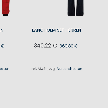
EN
LANGHOLM SET HERREN
340,22 €
0 €
369,80 €
KORB
IN DEN WARENKORB
osten
Inkl. MwSt.
,
zzgl.
Versandkosten