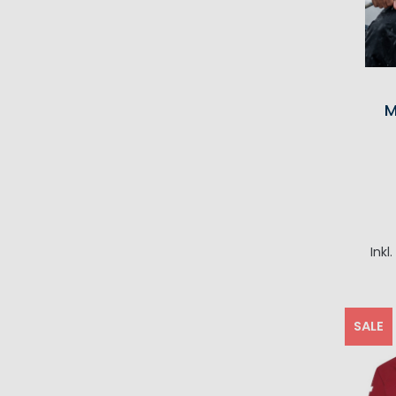
M
Inkl
I
SALE