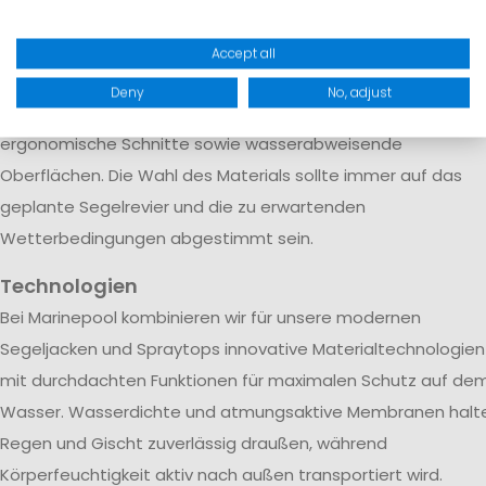
Wetterbedingungen zuverlässig schützt.
Neben dem Material spielen auch funktionale Details eine
Accept all
wichtige Rolle. Hochwertige Segeljacken verfügen über
Deny
No, adjust
verstärkte Bereiche an besonders beanspruchten Stellen,
ergonomische Schnitte sowie wasserabweisende
Oberflächen. Die Wahl des Materials sollte immer auf das
geplante Segelrevier und die zu erwartenden
Wetterbedingungen abgestimmt sein.
Technologien
Bei Marinepool kombinieren wir für unsere modernen
Segeljacken und Spraytops innovative Materialtechnologien
mit durchdachten Funktionen für maximalen Schutz auf de
Wasser. Wasserdichte und atmungsaktive Membranen halt
Regen und Gischt zuverlässig draußen, während
Körperfeuchtigkeit aktiv nach außen transportiert wird.