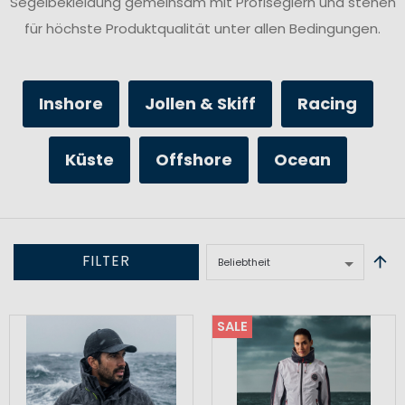
Segelbekleidung gemeinsam mit Profiseglern und stehen
für höchste Produktqualität unter allen Bedingungen.
Inshore
Jollen & Skiff
Racing
Küste
Offshore
Ocean
FILTER
SALE