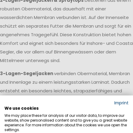
2-Lagen-Segeljacken & Spraytops
bestehen aus einem
robusten Obermaterial, das dauerhaft mit einer
wasserdichten Membran verbunden ist. Auf der Innenseite
schützt ein separates Futter die Membran und sorgt für ein
angenehmes Tragegefühl. Diese Konstruktion bietet hohen
Komfort und eignet sich besonders für Inshore- und Coasta
Segler, die vor allem auf Binnengewässern oder dem
Mittelmeer unterwegs sind.
3-Lagen-Segeljacken
verbinden Obermaterial, Membran
und Innenlage zu einem leistungsstarken Laminat. Dadurch
entsteht ein besonders leichtes, strapazierfähiges und
atmungsaktives Material, das kaum Wasser aufnimmt und
Imprint
schnell trocknet. Diese Konstruktion wird vor allem bei
We use cookies
We may place these for analysis of our visitor data, to improve our
Offshore-Segeljacken und professioneller Segelbekleidung
website, show personalised content and to give you a great website
eingesetzt, die auch bei langen Hochseetörns und extreme
experience. For more information about the cookies we use open the
settings.