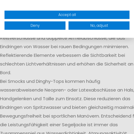
kritischen Stellen und erhöhen die langfristige Dichtigkeit de
Bekleidung.
Accept all
Je nach Einsatzbereich verfügen Segeljacken zusätzlich übe
Deny
No, adjust
hohe Sturmkragen, verstellbare Kapuzen, wasserdichte
Reißverschlüsse und doppelte Ärmelabschlüsse, die das
Eindringen von Wasser bei rauen Bedingungen minimieren.
Reflektierende Elemente verbessern die Sichtbarkeit bei
schlechten Lichtverhältnissen und erhöhen die Sicherheit an
Bord.
Bei Smocks und Dinghy-Tops kommen häufig
wasserabweisende Neopren- oder Latexabschlüsse an Hals
Handgelenken und Taille zum Einsatz. Diese reduzieren das
Eindringen von Spritzwasser und bieten gleichzeitig maxima
Bewegungsfreiheit bei sportlichen Manövern. Entscheidend f
die Leistungsfähigkeit einer Segeljacke ist immer das
Zusammenspiel aus Wasserdichtigkeit, Atmungsaktivität,