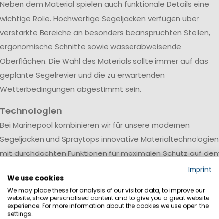
Neben dem Material spielen auch funktionale Details eine
wichtige Rolle. Hochwertige Segeljacken verfügen über
verstärkte Bereiche an besonders beanspruchten Stellen,
ergonomische Schnitte sowie wasserabweisende
Oberflächen. Die Wahl des Materials sollte immer auf das
geplante Segelrevier und die zu erwartenden
Wetterbedingungen abgestimmt sein.
Technologien
Bei Marinepool kombinieren wir für unsere modernen
Segeljacken und Spraytops innovative Materialtechnologien
mit durchdachten Funktionen für maximalen Schutz auf de
Wasser. Wasserdichte und atmungsaktive Membranen halt
Imprint
We use cookies
Regen und Gischt zuverlässig draußen, während
We may place these for analysis of our visitor data, to improve our
Körperfeuchtigkeit aktiv nach außen transportiert wird.
website, show personalised content and to give you a great website
experience. For more information about the cookies we use open the
Verschweißte Nähte verhindern das Eindringen von Wasser 
settings.