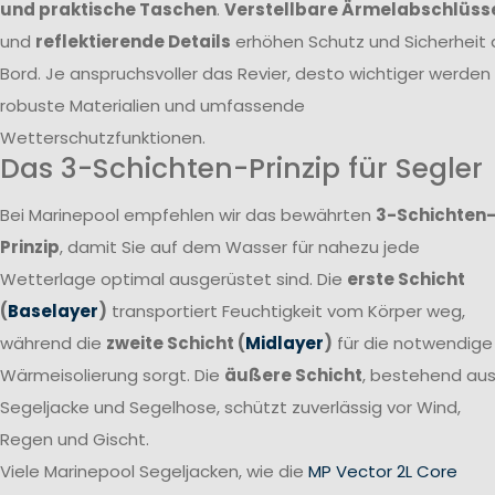
und praktische Taschen
.
Verstellbare Ärmelabschlüss
und
reflektierende Details
erhöhen Schutz und Sicherheit 
Bord. Je anspruchsvoller das Revier, desto wichtiger werden
robuste Materialien und umfassende
Wetterschutzfunktionen.
Das 3-Schichten-Prinzip für Segler
Bei Marinepool empfehlen wir das bewährten
3-Schichten
Prinzip
, damit Sie auf dem Wasser für nahezu jede
Wetterlage optimal ausgerüstet sind. Die
erste Schicht
(
Baselayer
)
transportiert Feuchtigkeit vom Körper weg,
während die
zweite Schicht (
Midlayer
)
für die notwendige
Wärmeisolierung sorgt. Die
äußere Schicht
, bestehend au
Segeljacke und Segelhose, schützt zuverlässig vor Wind,
Regen und Gischt.
Viele Marinepool Segeljacken, wie die
MP Vector 2L Core