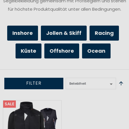
Segelbekleidung gemeinsam mit Profiseglern und stehen
für höchste Produktqualität unter allen Bedingungen.
Inshore
Jollen & Skiff
Racing
Küste
Offshore
Ocean
FILTER
SALE