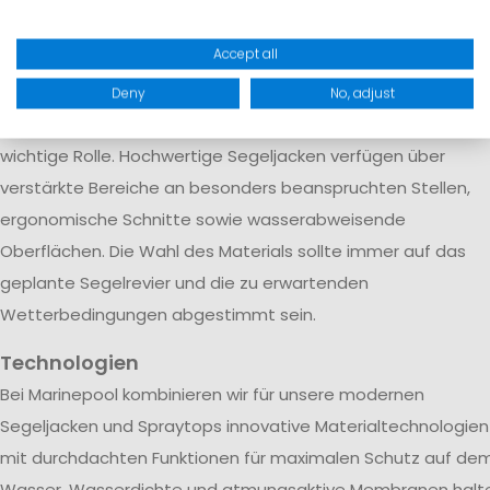
Offshore-Segeljacken und professioneller Segelbekleidung
eingesetzt, die auch bei langen Hochseetörns und extreme
Accept all
Wetterbedingungen zuverlässig schützt.
Deny
No, adjust
Neben dem Material spielen auch funktionale Details eine
wichtige Rolle. Hochwertige Segeljacken verfügen über
verstärkte Bereiche an besonders beanspruchten Stellen,
ergonomische Schnitte sowie wasserabweisende
Oberflächen. Die Wahl des Materials sollte immer auf das
geplante Segelrevier und die zu erwartenden
Wetterbedingungen abgestimmt sein.
Technologien
Bei Marinepool kombinieren wir für unsere modernen
Segeljacken und Spraytops innovative Materialtechnologien
mit durchdachten Funktionen für maximalen Schutz auf de
Wasser. Wasserdichte und atmungsaktive Membranen halt