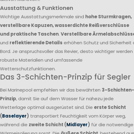
Ausstattung & Funktionen
Wichtige Ausstattungsmerkmale sind
hohe Sturmkragen,
verstellbare Kapuzen, wasserdichte Reißverschlüsse
und praktische Taschen
.
Verstellbare Ärmelabschlüss
und
reflektierende Details
erhöhen Schutz und Sicherheit 
Bord. Je anspruchsvoller das Revier, desto wichtiger werden
robuste Materialien und umfassende
Wetterschutzfunktionen.
Das 3-Schichten-Prinzip für Segler
Bei Marinepool empfehlen wir das bewährten
3-Schichten
Prinzip
, damit Sie auf dem Wasser für nahezu jede
Wetterlage optimal ausgerüstet sind. Die
erste Schicht
(
Baselayer
)
transportiert Feuchtigkeit vom Körper weg,
während die
zweite Schicht (
Midlayer
)
für die notwendige
Wärmeisolierung sorgt. Die
äußere Schicht
, bestehend au