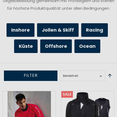
Segelbekleidung gemeinsam mit Profiseglern und stehen
für höchste Produktqualität unter allen Bedingungen.
Inshore
Jollen & Skiff
Racing
Küste
Offshore
Ocean
FILTER
SALE