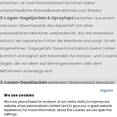
schützen. Je nach Einsatzbereich kommen dabei
unterschiedliche Materialkonstruktionen zum Einsatz.
2-Lagen-Segeljacken & Spraytops
bestehen aus einem
robusten Obermaterial, das dauerhaft mit einer
wasserdichten Membran verbunden ist. Auf der Innenseite
schützt ein separates Futter die Membran und sorgt für ein
angenehmes Tragegefühl. Diese Konstruktion bietet hohen
Komfort und eignet sich besonders für Inshore- und Coasta
Segler, die vor allem auf Binnengewässern oder dem
Mittelmeer unterwegs sind.
3-Lagen-Segeljacken
verbinden Obermaterial, Membran
und Innenlage zu einem leistungsstarken Laminat. Dadurch
Imprint
We use cookies
entsteht ein besonders leichtes, strapazierfähiges und
We may place these for analysis of our visitor data, to improve our
atmungsaktives Material, das kaum Wasser aufnimmt und
website, show personalised content and to give you a great website
experience. For more information about the cookies we use open the
schnell trocknet. Diese Konstruktion wird vor allem bei
settings.