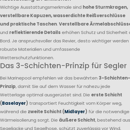
Wichtige Ausstattungsmerkmale sind
hohe Sturmkragen,
verstellbare Kapuzen, wasserdichte Reißverschlüsse
und praktische Taschen
.
Verstellbare Ärmelabschlüss
und
reflektierende Details
erhöhen Schutz und Sicherheit 
Bord. Je anspruchsvoller das Revier, desto wichtiger werden
robuste Materialien und umfassende
Wetterschutzfunktionen.
Das 3-Schichten-Prinzip für Segler
Bei Marinepool empfehlen wir das bewährten
3-Schichten
Prinzip
, damit Sie auf dem Wasser für nahezu jede
Wetterlage optimal ausgerüstet sind. Die
erste Schicht
(
Baselayer
)
transportiert Feuchtigkeit vom Körper weg,
während die
zweite Schicht (
Midlayer
)
für die notwendige
Wärmeisolierung sorgt. Die
äußere Schicht
, bestehend au
Segeljacke und Segelhose, schützt zuverlässig vor Wind,