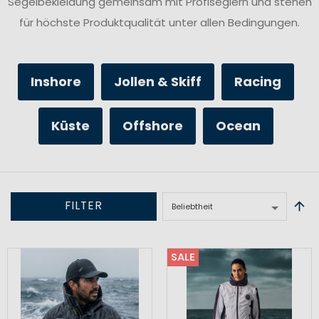
Segelbekleidung gemeinsam mit Profiseglern und stehen
für höchste Produktqualität unter allen Bedingungen.
Inshore
Jollen & Skiff
Racing
Küste
Offshore
Ocean
FILTER
SALE