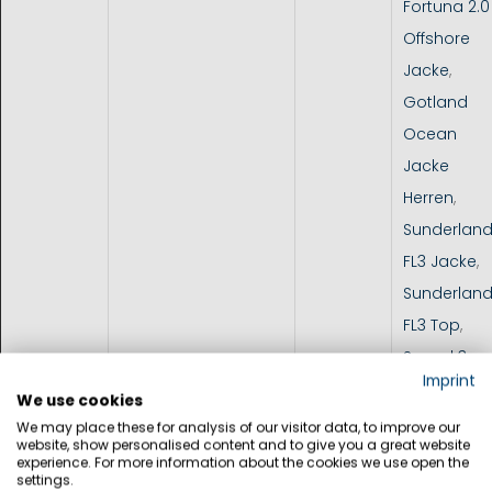
Fortuna 2.0
Offshore
Jacke
,
Gotland
Ocean
Jacke
Herren
,
Sunderlan
FL3 Jacke
,
Sunderlan
FL3 Top
,
Speed 3
Imprint
Jacke
,
220
We use cookies
Integrale
We may place these for analysis of our visitor data, to improve our
website, show personalised content and to give you a great website
Jacke
experience. For more information about the cookies we use open the
settings.