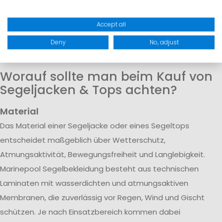
Ocean
Extrembedingungen
30.000
Ocean
mm
Racing
Accept all
Elementar
Deny
No, adjust
Smock 2.0
Worauf sollte man beim Kauf von
Segeljacken & Tops achten?
Material
Das Material einer Segeljacke oder eines Segeltops
entscheidet maßgeblich über Wetterschutz,
Atmungsaktivität, Bewegungsfreiheit und Langlebigkeit.
Marinepool Segelbekleidung besteht aus technischen
Laminaten mit wasserdichten und atmungsaktiven
Membranen, die zuverlässig vor Regen, Wind und Gischt
schützen. Je nach Einsatzbereich kommen dabei