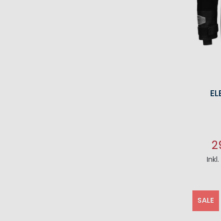
EL
2
Inkl
I
SALE