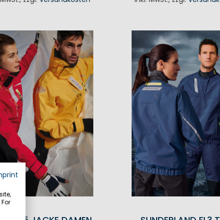
IN DEN WAREN
mprint
ite,
 For
BART 5 JACKE DAMEN
SUNDERLAND FL3 