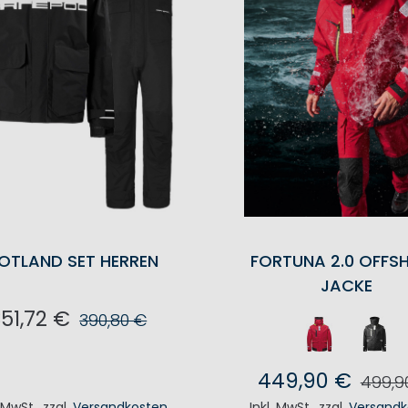
OTLAND SET HERREN
FORTUNA 2.0 OFFS
JACKE
351,72 €
390,80 €
N DEN WARENKORB
449,90 €
499,9
. MwSt.
,
zzgl.
Versandkosten
Inkl. MwSt.
,
zzgl.
Versandk