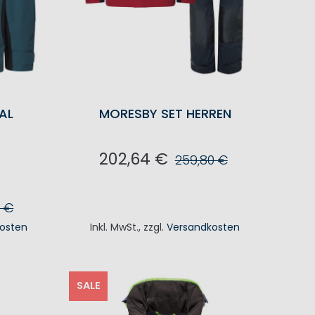
AL
MORESBY SET HERREN
202,64 €
259,80 €
IN DEN WARENKORB
0 €
osten
Inkl. MwSt.
,
zzgl.
Versandkosten
KORB
SALE