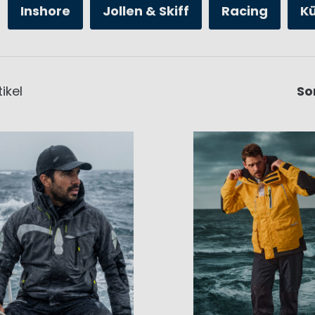
Inshore
Jollen & Skiff
Racing
K
ikel
So