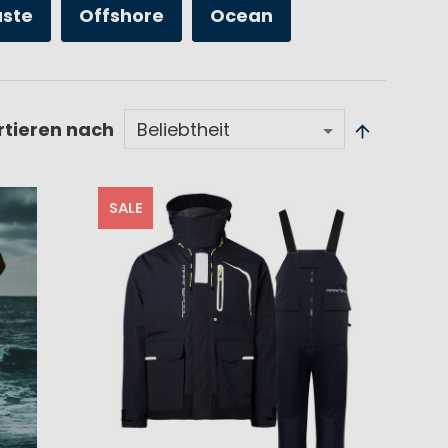
üste
Offshore
Ocean
rtieren nach
SALE