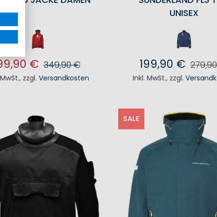
UNISEX
99,90 €
199,90 €
349,90 €
279,9
. MwSt.
,
zzgl.
Versandkosten
Inkl. MwSt.
,
zzgl.
Versandk
N DEN WARENKORB
IN DEN WAREN
SALE