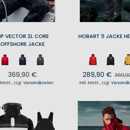
P VECTOR 2L CORE
HOBART 5 JACKE H
OFFSHORE JACKE
369,90 €
289,90 €
369,9
. MwSt.
,
zzgl.
Versandkosten
Inkl. MwSt.
,
zzgl.
Versandk
N DEN WARENKORB
IN DEN WAREN