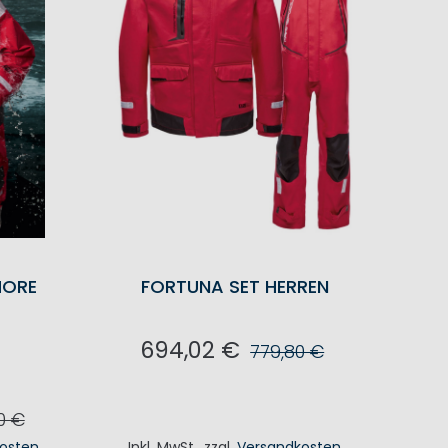
HORE
FORTUNA SET HERREN
694,02 €
779,80 €
IN DEN WARENKORB
0 €
osten
Inkl. MwSt.
,
zzgl.
Versandkosten