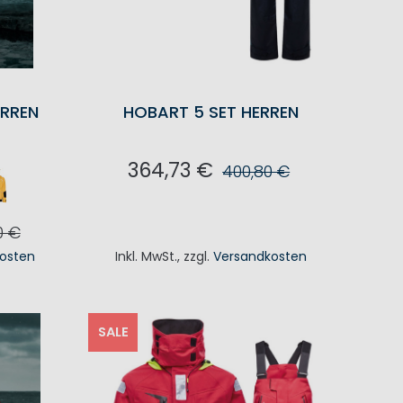
ERREN
HOBART 5 SET HERREN
364,73 €
400,80 €
IN DEN WARENKORB
0 €
osten
Inkl. MwSt.
,
zzgl.
Versandkosten
KORB
SALE