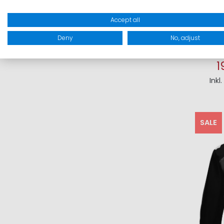
Accept all
Deny
No, adjust
1
Inkl
I
SALE