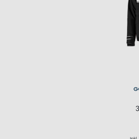
G
I
Inkl