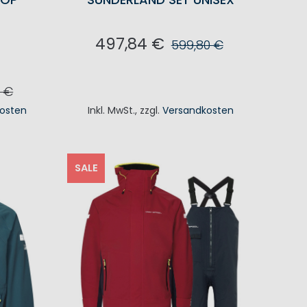
497,84 €
599,80 €
IN DEN WARENKORB
0 €
osten
Inkl. MwSt.
,
zzgl.
Versandkosten
KORB
SALE