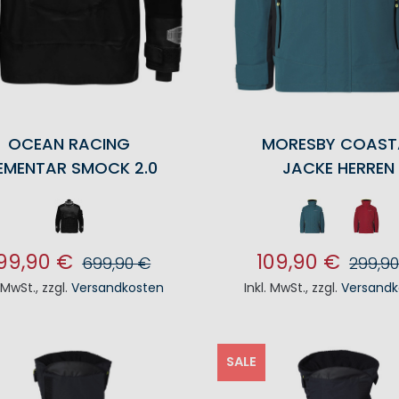
OCEAN RACING
MORESBY COAST
EMENTAR SMOCK 2.0
JACKE HERREN
99,90 €
109,90 €
699,90 €
299,9
. MwSt.
,
zzgl.
Versandkosten
Inkl. MwSt.
,
zzgl.
Versandk
N DEN WARENKORB
IN DEN WAREN
SALE