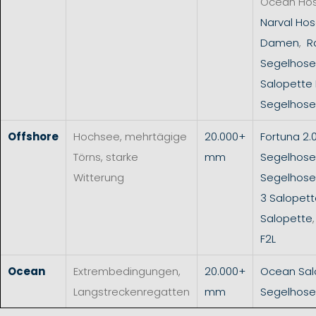
Ocean Ho
Narval Hos
Damen
,
R
Segelhose
Salopette
Segelhose
Offshore
Hochsee, mehrtägige
20.000+
Fortuna 2.
Törns, starke
mm
Segelhose
Witterung
Segelhos
3 Salopet
Salopette
F2L
Ocean
Extrembedingungen,
20.000+
Ocean Sal
Langstreckenregatten
mm
Segelhose