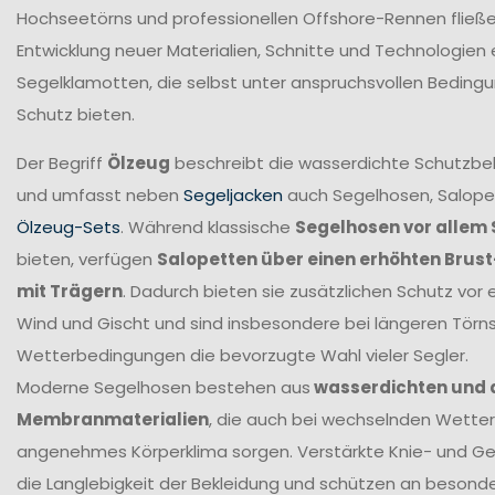
Hochseetörns und professionellen Offshore-Rennen fließen 
Entwicklung neuer Materialien, Schnitte und Technologien 
Segelklamotten, die selbst unter anspruchsvollen Beding
Schutz bieten.
Der Begriff
Ölzeug
beschreibt die wasserdichte Schutzbek
und umfasst neben
Segeljacken
auch Segelhosen, Salope
Ölzeug-Sets
. Während klassische
Segelhosen vor allem 
bieten, verfügen
Salopetten über einen erhöhten Brus
mit Trägern
. Dadurch bieten sie zusätzlichen Schutz vor 
Wind und Gischt und sind insbesondere bei längeren Törn
Wetterbedingungen die bevorzugte Wahl vieler Segler.
Moderne Segelhosen bestehen aus
wasserdichten und
Membranmaterialien
, die auch bei wechselnden Wetter
angenehmes Körperklima sorgen. Verstärkte Knie- und G
die Langlebigkeit der Bekleidung und schützen an beson