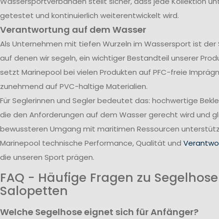
Wassersportverbänden stellt sicher, dass jede Kollektion u
getestet und kontinuierlich weiterentwickelt wird.
Verantwortung auf dem Wasser
Als Unternehmen mit tiefen Wurzeln im Wassersport ist der
auf denen wir segeln, ein wichtiger Bestandteil unserer Pro
setzt Marinepool bei vielen Produkten auf PFC-freie Impräg
zunehmend auf PVC-haltige Materialien.
Für Seglerinnen und Segler bedeutet das: hochwertige Bekl
die den Anforderungen auf dem Wasser gerecht wird und gle
bewussteren Umgang mit maritimen Ressourcen unterstützt
Marinepool technische Performance, Qualität und
Verantwor
die unseren Sport prägen.
FAQ - Häufige Fragen zu Segelhos
Salopetten
Welche Segelhose eignet sich für Anfänger?