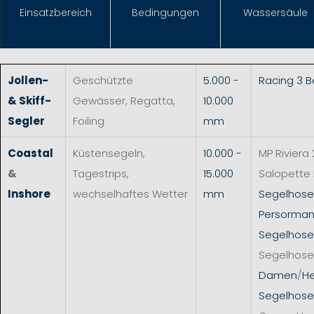
Einsat
zbereich
Bedingungen
Wassersäule
Jollen-
Geschützte
5.000 -
Racing 3 
& Skiff-
Gewässer, Regatta,
10.000
Segler
Foiling
mm
Coastal
Küstensegeln,
10.000 -
MP Riviera 
&
Tagestrips,
15.000
Salopette
Inshore
wechselhaftes Wetter
mm
Segelhos
Persorman
Segelhose
Segelhose
Damen
/
He
Segelhose