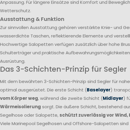
Anpassung. Für längere Einsätze sind Komfort und Beweglich
Wetterschutz.
Ausstattung & Funktion
Zur sinnvollen Ausstattung gehören verstärkte Knie- und G
wasserdichte Taschen, reflektierende Elemente und verstel
Hochwertige Salopetten verfügen zusätzlich über hohe Brust
Schulterträger und praktische Aufbewahrungsmöglichkeiten 
Ausrüstung.
Das 3-Schichten-Prinzip für Segler
Mit dem bewährten 3-Schichten-Prinzip sind Segler für nah
optimal ausgerüstet. Die erste Schicht (
Baselayer
) transpo
vom Körper weg
, während die zweite Schicht (
Midlayer
) f
Wärmeisolierung
sorgt. Die äußere Schicht, bestehend a
Segelhose oder Salopette,
schützt zuverlässig vor Wind,
Viele Marinepool Segelhosen und Offshore-Salopetten sind T