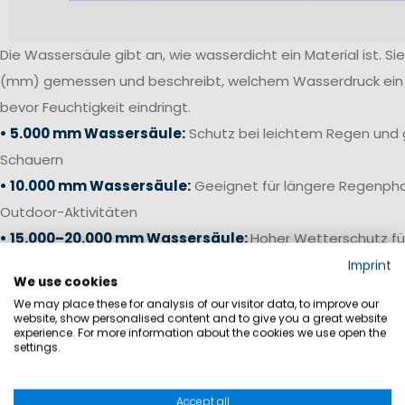
Die Wassersäule gibt an, wie wasserdicht ein Material ist. Sie 
(mm) gemessen und beschreibt, welchem Wasserdruck ein S
bevor Feuchtigkeit eindringt.
• 5.000 mm Wassersäule:
Schutz bei leichtem Regen und 
Schauern
• 10.000 mm Wassersäule:
Geeignet für längere Regenpha
Outdoor-Aktivitäten
• 15.000–20.000 mm Wassersäule:
Hoher Wetterschutz fü
anspruchsvolle Bedingungen
Imprint
We use cookies
• 20.000 mm+ Wassersäule:
Offshore-Niveau für starken 
We may place these for analysis of our visitor data, to improve our
Bedingungen auf See
website, show personalised content and to give you a great website
experience. For more information about the cookies we use open the
settings.
Gerade bei Segelhosen und Salopetten ist neben einer ho
die Verarbeitung entscheidend. Verschweißte Nähte, wass
Accept all