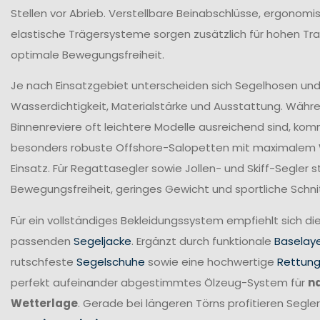
Stellen vor Abrieb. Verstellbare Beinabschlüsse, ergonomi
elastische Trägersysteme sorgen zusätzlich für hohen T
optimale Bewegungsfreiheit.
Je nach Einsatzgebiet unterscheiden sich Segelhosen und 
Wasserdichtigkeit, Materialstärke und Ausstattung. Währ
Binnenreviere oft leichtere Modelle ausreichend sind, ko
besonders robuste Offshore-Salopetten mit maximalem
Einsatz. Für Regattasegler sowie Jollen- und Skiff-Segler
Bewegungsfreiheit, geringes Gewicht und sportliche Schni
Für ein vollständiges Bekleidungssystem empfiehlt sich di
passenden
Segeljacke
. Ergänzt durch funktionale
Baselay
rutschfeste
Segelschuhe
sowie eine hochwertige
Rettun
perfekt aufeinander abgestimmtes Ölzeug-System für
n
Wetterlage
. Gerade bei längeren Törns profitieren Seg