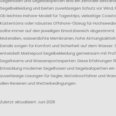
Segelhosen und Segelsalopetten sind ein zentraler Bestand
Segelbekleidung und bieten zuverlässigen Schutz vor Wind, 
Ob leichtes Inshore-Modell für Tagestrips, vielseitige Coast
Küstentörns oder robustes Offshore-Ölzeug für Hochseeab
sollte immer auf den jeweiligen Einsatzbereich abgestimmt 
Materialien, wasserdichte Membranen, hohe Atmungsaktivit
Details sorgen für Komfort und Sicherheit auf dem Wasser. 
entwickelt Marinepool Segelbekleidung gemeinsam mit Profi
Segelteams und Wassersportexperten. Diese Erfahrungen flie
Entwicklung moderner Segelhosen und Segelsalopetten ein
zuverlässige Lösungen für Segler, Motorbootfahrer und Wass
allen Revieren und Wetterbedingungen.
Zuletzt aktualisiert: Juni 2026