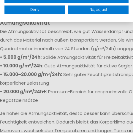
robuste Verstärkungen sorgen dafür, dass Feuchtigkeit selb
Bedingungen zuverlässig draußen bleibt.
Deny
No, adjust
Atmungsaktivität
Die
Atmungsaktivität beschreibt, wie gut Wasserdampf und 
durch das Material nach außen transportiert werden. Sie wi
Quadratmeter innerhalb von 24 Stunden (g/m²/24h) angeg
• 5.000 g/m²/24h:
Solide Atmungsaktivität für Freizeitaktiv
• 10.000 g/m²/24h:
Gute Atmungsaktivität für aktive Segler
• 15.000–20.000 g/m²/24h:
Sehr guter Feuchtigkeitstranspo
körperlicher Belastung
• 20.000 g/m²/24h+:
Premium-Bereich für anspruchsvolle O
Regattaeinsätze
Je höher die Atmungsaktivität, desto besser kann übersch
Feuchtigkeit entweichen. Dadurch bleibt das Körperklima au
Manövern, wechselnden Temperaturen und langen Törns a