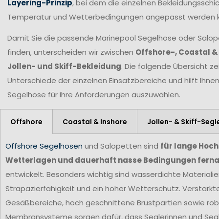
Layering-Prinzip
, bei dem die einzelnen Bekleidungsschic
Temperatur und Wetterbedingungen angepasst werden 
Damit Sie die passende Marinepool Segelhose oder Salopet
finden, unterscheiden wir zwischen
Offshore-, Coastal &
Jollen- und Skiff-Bekleidung
. Die folgende Übersicht ze
Unterschiede der einzelnen Einsatzbereiche und hilft Ihne
Segelhose für Ihre Anforderungen
auszuwählen.
Offshore
Coastal & Inshore
Jollen- & Skiff-Segl
Offshore Segelhosen
und Salopetten sind
für lange Hoc
Wetterlagen und dauerhaft nasse Bedingungen ferna
entwickelt. Besonders wichtig sind wasserdichte Materiali
Strapazierfähigkeit und ein hoher Wetterschutz. Verstärkt
Gesäßbereiche, hoch geschnittene Brustpartien sowie ro
Membransysteme sorgen dafür, dass Seglerinnen und Segl