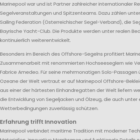
Marinepool war und ist Partner zahlreicher internationaler R
Segelveranstaltungen und Spitzenteams. Dazu zählen unte
Sailing Federation (Österreichischer Segel-Verband), die S
Bayrische Yacht-Club. Die Produkte werden unter realen B
kontinuierlich weiterentwickelt.
Besonders im Bereich des Offshore-Segelns profitiert Marin
Zusammenarbeit mit renommierten Hochseeseglern wie V
Fabrice Amedeo. Für seine mehrmonatigen Solo-Passagen ü
Ozeane der Welt vertraut er auf Marinepool Offshore-Beklei
aus einer der härtesten Einhandregatten der Welt liefern wer
die Entwicklung von Segeljacken und Ölzeug, die auch unter
Wetterbedingungen zuverlässig schützen.
Erfahrung trifft Innovation
Marinepool verbindet maritime Tradition mit moderner Tech
Materialien, innovative Membranen und funktionale Details s