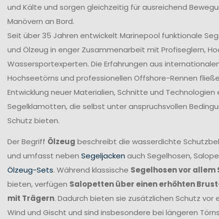
und Kälte und sorgen gleichzeitig für ausreichend Bewegun
Manövern an Bord.
Seit über 35 Jahren entwickelt Marinepool funktionale Se
und Ölzeug in enger Zusammenarbeit mit Profiseglern, H
Wassersportexperten. Die Erfahrungen aus internationale
Hochseetörns und professionellen Offshore-Rennen fließen 
Entwicklung neuer Materialien, Schnitte und Technologien 
Segelklamotten, die selbst unter anspruchsvollen Beding
Schutz bieten.
Der Begriff
Ölzeug
beschreibt die wasserdichte Schutzbek
und umfasst neben
Segeljacken
auch Segelhosen, Salope
Ölzeug-Sets
. Während klassische
Segelhosen vor allem 
bieten, verfügen
Salopetten über einen erhöhten Brus
mit Trägern
. Dadurch bieten sie zusätzlichen Schutz vor 
Wind und Gischt und sind insbesondere bei längeren Törn