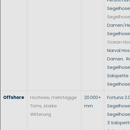
Segelhose
Segelhose
Damen
/
He
Segelhose
Ocean Ho
Narval Hos
Damen
,
R
Segelhose
Salopette
Segelhose
Offshore
Hochsee, mehrtägige
20.000+
Fortuna 2.
Törns, starke
mm
Segelhose
Witterung
Segelhos
3 Salopet