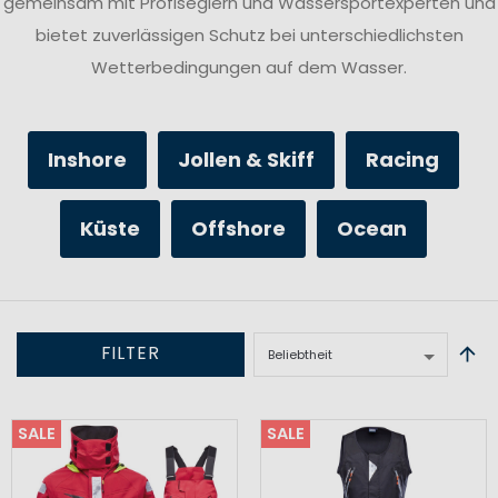
gemeinsam mit Profiseglern und Wassersportexperten und
bietet zuverlässigen Schutz bei unterschiedlichsten
Wetterbedingungen auf dem Wasser.
Inshore
Jollen & Skiff
Racing
Küste
Offshore
Ocean
FILTER
SALE
SALE