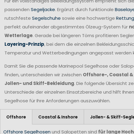
Für ein vollständiges Bekleidungssystem empfiehlt sich di
passenden
Segeljacke
. Ergänzt durch funktionale
Baselay
rutschfeste
Segelschuhe
sowie eine hochwertige
Rettun
perfekt aufeinander abgestimmtes Ölzeug-System für
n
Wetterlage
. Gerade bei längeren Törns profitieren Seg
Layering-Prinzip
, bei dem die einzelnen Bekleidungsschic
Temperatur und Wetterbedingungen angepasst werden 
Damit Sie die passende Marinepool Segelhose oder Salopet
finden, unterscheiden wir zwischen
Offshore-, Coastal &
Jollen- und Skiff-Bekleidung
. Die folgende Übersicht ze
Unterschiede der einzelnen Einsatzbereiche und hilft Ihne
Segelhose für Ihre Anforderungen
auszuwählen.
Offshore
Coastal & Inshore
Jollen- & Skiff-Segl
Offshore Segelhosen
und Salopetten sind
für lange Hoc