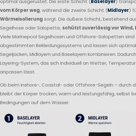
optimal ausgerüstet. Die erste Schicht (
Baselayer
) transpo
vom Körper weg
, während die zweite Schicht (
Midlayer
) f
Wärmeisolierung
sorgt. Die äußere Schicht, bestehend a
Segelhose oder Salopette,
schützt zuverlässig vor Wind,
Viele Marinepool Segelhosen und Offshore-Salopetten sind T
abgestimmten Bekleidungssystems und lassen sich optima
Segeljacken, Midlayern und Baselayern kombinieren. Dadurch 
Layering-System, das sich individuell an Wetter, Temperatur
anpassen lässt.
Ob beim Inshore-, Coastal- oder Offshore-Segeln – durch 
bleibt der Körper trocken, warm und leistungsfähig, selbst 
Bedingungen auf dem Wasser.