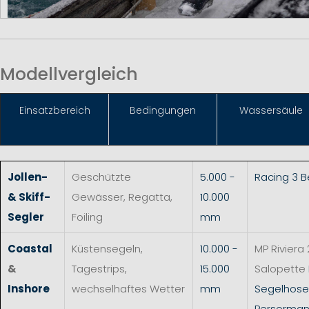
Modellvergleich
Einsat
zbereich
Bedingungen
Wassersäule
Jollen-
Geschützte
5.000 -
Racing 3 
& Skiff-
Gewässer, Regatta,
10.000
Segler
Foiling
mm
Coastal
Küstensegeln,
10.000 -
MP Riviera 
&
Tagestrips,
15.000
Salopette
Inshore
wechselhaftes Wetter
mm
Segelhos
Persorman