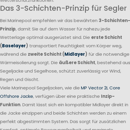
Wetterschutzfunktionen.
Das 3-Schichten-Prinzip für Segler
Bei Marinepool empfehlen wir das bewährten
3-Schichten
Prinzip
, damit Sie auf dem Wasser für nahezu jede
Wetterlage optimal ausgerüstet sind. Die
erste Schicht
(
Baselayer
)
transportiert Feuchtigkeit vom Körper weg,
während die
zweite Schicht (
Midlayer
)
für die notwendige
Wärmeisolierung sorgt. Die
äußere Schicht
, bestehend au
Segeljacke und Segelhose, schützt zuverlässig vor Wind,
Regen und Gischt.
Viele Marinepool Segeljacken, wie die
MP Vector 2L Core
Offshore Jacke
, verfügen über eine praktische
Inzip-
Funktion
. Damit lässt sich ein kompatibler Midlayer direkt in
die Jacke einzippen und beide Schichten werden zu einem
perfekt abgestimmten System. Das sorgt für zusätzlichen
Komfort, optimale Bewegungsfreiheit und maximale