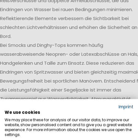
Reißverschlüsse und doppelte Ärmelabschlüsse, die das
Eindringen von Wasser bei rauen Bedingungen minimieren.
Reflektierende Elemente verbessern die Sichtbarkeit bei
schlechten Lichtverhältnissen und erhöhen die Sicherheit an
Bord.
Bei Smocks und Dinghy-Tops kommen häufig
wasserabweisende Neopren- oder Latexabschlüsse an Hals
Handgelenken und Taille zum Einsatz. Diese reduzieren das
Eindringen von Spritzwasser und bieten gleichzeitig maxima
Bewegungsfreiheit bei sportlichen Manövern. Entscheidend f
die Leistungsfähigkeit einer Segeljacke ist immer das
Zusammenspiel aus Wasserdichtigkeit, Atmungsaktivität,
Imprint
Robustheit und einer auf den jeweiligen Einsatzbereich
We use cookies
abgestimmten Ausstattung.
We may place these for analysis of our visitor data, to improve our
website, show personalised content and to give you a great website
Wasserdichtigkeit
experience. For more information about the cookies we use open the
settings.