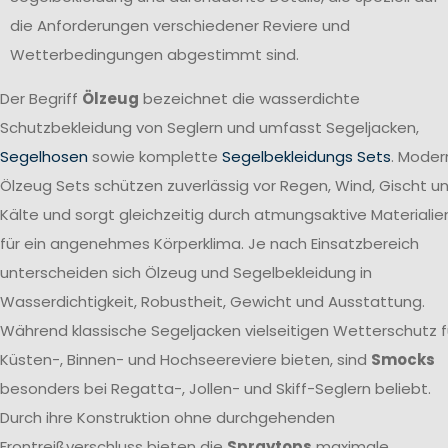
die Anforderungen verschiedener Reviere und
Wetterbedingungen abgestimmt sind.
Der Begriff
Ölzeug
bezeichnet die wasserdichte
Schutzbekleidung von Seglern und umfasst Segeljacken,
Segelhosen
sowie komplette
Segelbekleidungs Sets
. Moder
Ölzeug Sets schützen zuverlässig vor Regen, Wind, Gischt u
Kälte und sorgt gleichzeitig durch atmungsaktive Materialie
für ein angenehmes Körperklima. Je nach Einsatzbereich
unterscheiden sich Ölzeug und Segelbekleidung in
Wasserdichtigkeit, Robustheit, Gewicht und Ausstattung.
Während klassische Segeljacken vielseitigen Wetterschutz f
Küsten-, Binnen- und Hochseereviere bieten, sind
Smocks
besonders bei Regatta-, Jollen- und Skiff-Seglern beliebt.
Durch ihre Konstruktion ohne durchgehenden
Frontreißverschluss bieten die
Spraytops
maximale