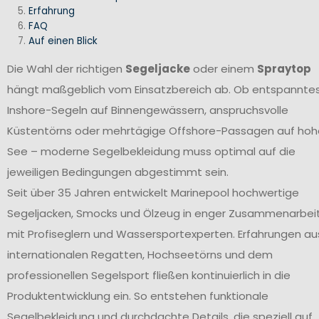
Erfahrung
FAQ
Auf einen Blick
Die Wahl der richtigen
Segeljacke
oder einem
Spraytop
hängt maßgeblich vom Einsatzbereich ab. Ob entspannte
Inshore-Segeln auf Binnengewässern, anspruchsvolle
Küstentörns oder mehrtägige Offshore-Passagen auf hoh
See – moderne Segelbekleidung muss optimal auf die
jeweiligen Bedingungen abgestimmt sein.
Seit über 35 Jahren entwickelt Marinepool hochwertige
Segeljacken, Smocks und Ölzeug in enger Zusammenarbei
mit Profiseglern und Wassersportexperten. Erfahrungen au
internationalen Regatten, Hochseetörns und dem
professionellen Segelsport fließen kontinuierlich in die
Produktentwicklung ein. So entstehen funktionale
Segelbekleidung und durchdachte Details, die speziell auf