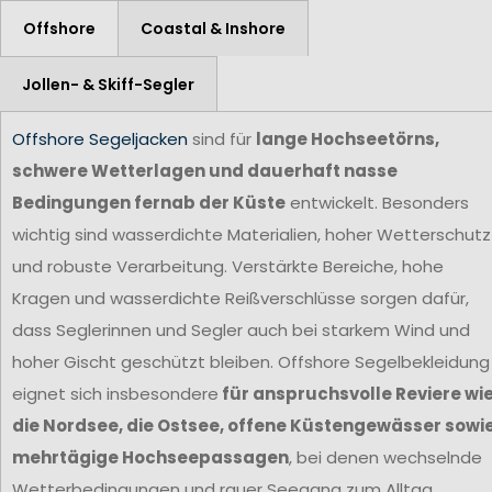
Offshore
Coastal & Inshore
Jollen- & Skiff-Segler
Offshore Segeljacken
sind für
lange Hochseetörns,
schwere Wetterlagen und dauerhaft nasse
Bedingungen fernab der Küste
entwickelt. Besonders
wichtig sind wasserdichte Materialien, hoher Wetterschutz
und robuste Verarbeitung. Verstärkte Bereiche, hohe
Kragen und wasserdichte Reißverschlüsse sorgen dafür,
dass Seglerinnen und Segler auch bei starkem Wind und
hoher Gischt geschützt bleiben. Offshore Segelbekleidung
eignet sich insbesondere
für anspruchsvolle Reviere wi
die Nordsee, die Ostsee, offene Küstengewässer sowi
mehrtägige Hochseepassagen
, bei denen wechselnde
Wetterbedingungen und rauer Seegang zum Alltag