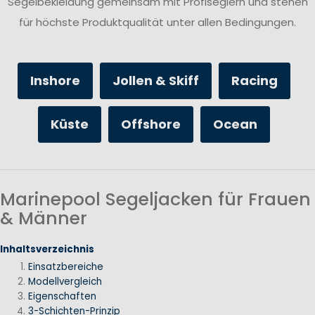
Segelbekleidung gemeinsam mit Profiseglern und stehen
für höchste Produktqualität unter allen Bedingungen.
Inshore
Jollen & Skiff
Racing
Küste
Offshore
Ocean
Marinepool Segeljacken für Frauen
& Männer
Inhaltsverzeichnis
Einsatzbereiche
Modellvergleich
Eigenschaften
3-Schichten-Prinzip