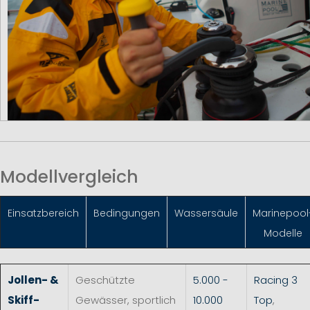
Modellvergleich
Einsatzbereich
Bedingungen
Wassersäule
Marinepool
Modelle
Jollen- &
Geschützte
5.000 -
Racing 3
Skiff-
Gewässer, sportlich
10.000
Top
,