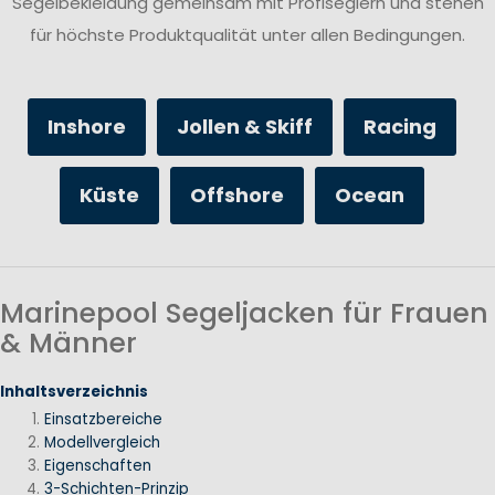
Segelbekleidung gemeinsam mit Profiseglern und stehen
für höchste Produktqualität unter allen Bedingungen.
Inshore
Jollen & Skiff
Racing
Küste
Offshore
Ocean
Marinepool Segeljacken für Frauen
& Männer
Inhaltsverzeichnis
Einsatzbereiche
Modellvergleich
Eigenschaften
3-Schichten-Prinzip