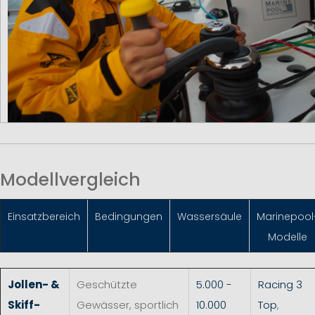
Modellvergleich
Einsatzbereich
Bedingungen
Wassersäule
Marinepool
Modelle
Jollen- &
Geschützte
5.000 -
Racing 3
Skiff-
Gewässer, sportlich
10.000
Top
,