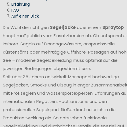
Erfahrung
FAQ
Auf einen Blick
Die Wahl der richtigen
Segeljacke
oder einem
Spraytop
hängt maßgeblich vom Einsatzbereich ab. Ob entspannte
Inshore-Segeln auf Binnengewässern, anspruchsvolle
Küstentörns oder mehrtägige Offshore-Passagen auf hoh
See – moderne Segelbekleidung muss optimal auf die
jeweiligen Bedingungen abgestimmt sein.
Seit über 35 Jahren entwickelt Marinepool hochwertige
Segeljacken, Smocks und Ölzeug in enger Zusammenarbei
mit Profiseglern und Wassersportexperten. Erfahrungen au
internationalen Regatten, Hochseetörns und dem
professionellen Segelsport fließen kontinuierlich in die
Produktentwicklung ein. So entstehen funktionale
Segelbekleidung und durchdachte Details, die speziell auf