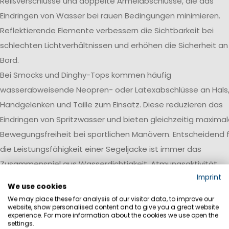
Reißverschlüsse und doppelte Ärmelabschlüsse, die das
Eindringen von Wasser bei rauen Bedingungen minimieren.
Reflektierende Elemente verbessern die Sichtbarkeit bei
schlechten Lichtverhältnissen und erhöhen die Sicherheit an
Bord.
Bei Smocks und Dinghy-Tops kommen häufig
wasserabweisende Neopren- oder Latexabschlüsse an Hals
Handgelenken und Taille zum Einsatz. Diese reduzieren das
Eindringen von Spritzwasser und bieten gleichzeitig maxima
Bewegungsfreiheit bei sportlichen Manövern. Entscheidend f
die Leistungsfähigkeit einer Segeljacke ist immer das
Zusammenspiel aus Wasserdichtigkeit, Atmungsaktivität,
Imprint
Robustheit und einer auf den jeweiligen Einsatzbereich
We use cookies
abgestimmten Ausstattung.
We may place these for analysis of our visitor data, to improve our
website, show personalised content and to give you a great website
Wasserdichtigkeit
experience. For more information about the cookies we use open the
settings.