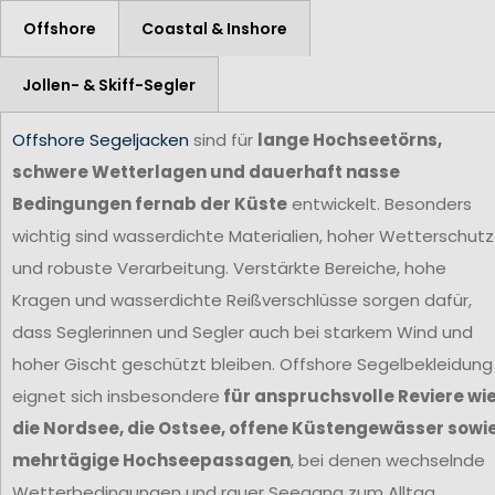
Offshore
Coastal & Inshore
Jollen- & Skiff-Segler
Offshore Segeljacken
sind für
lange Hochseetörns,
schwere Wetterlagen und dauerhaft nasse
Bedingungen fernab der Küste
entwickelt. Besonders
wichtig sind wasserdichte Materialien, hoher Wetterschutz
und robuste Verarbeitung. Verstärkte Bereiche, hohe
Kragen und wasserdichte Reißverschlüsse sorgen dafür,
dass Seglerinnen und Segler auch bei starkem Wind und
hoher Gischt geschützt bleiben. Offshore Segelbekleidung
eignet sich insbesondere
für anspruchsvolle Reviere wi
die Nordsee, die Ostsee, offene Küstengewässer sowi
mehrtägige Hochseepassagen
, bei denen wechselnde
Wetterbedingungen und rauer Seegang zum Alltag