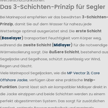
Wetterschutzfunktionen.
Das 3-Schichten-Prinzip für Segler
Bei Marinepool empfehlen wir das bewährten
3-Schichten
Prinzip
, damit Sie auf dem Wasser für nahezu jede
Wetterlage optimal ausgerüstet sind. Die
erste Schicht
(
Baselayer
)
transportiert Feuchtigkeit vom Körper weg,
während die
zweite Schicht (
Midlayer
)
für die notwendige
Wärmeisolierung sorgt. Die
äußere Schicht
, bestehend au
Segeljacke und Segelhose, schützt zuverlässig vor Wind,
Regen und Gischt.
Viele Marinepool Segeljacken, wie die
MP Vector 2L Core
Offshore Jacke
, verfügen über eine praktische
Inzip-
Funktion
. Damit lässt sich ein kompatibler Midlayer direkt in
die Jacke einzippen und beide Schichten werden zu einem
perfekt abgestimmten System. Das sorgt für zusätzlichen
Komfort, optimale Bewegungsfreiheit und maximale