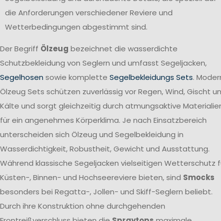
die Anforderungen verschiedener Reviere und
Wetterbedingungen abgestimmt sind.
Der Begriff
Ölzeug
bezeichnet die wasserdichte
Schutzbekleidung von Seglern und umfasst Segeljacken,
Segelhosen
sowie komplette
Segelbekleidungs Sets
. Moder
Ölzeug Sets schützen zuverlässig vor Regen, Wind, Gischt u
Kälte und sorgt gleichzeitig durch atmungsaktive Materialie
für ein angenehmes Körperklima. Je nach Einsatzbereich
unterscheiden sich Ölzeug und Segelbekleidung in
Wasserdichtigkeit, Robustheit, Gewicht und Ausstattung.
Während klassische Segeljacken vielseitigen Wetterschutz f
Küsten-, Binnen- und Hochseereviere bieten, sind
Smocks
besonders bei Regatta-, Jollen- und Skiff-Seglern beliebt.
Durch ihre Konstruktion ohne durchgehenden
Frontreißverschluss bieten die
Spraytops
maximale