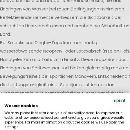
Reißverschlüsse und doppelte Ärmelabschlüsse, die das
Eindringen von Wasser bei rauen Bedingungen minimieren.
Reflektierende Elemente verbessern die Sichtbarkeit bei
schlechten Lichtverhältnissen und erhöhen die Sicherheit an
Bord.
Bei Smocks und Dinghy-Tops kommen häufig
wasserabweisende Neopren- oder Latexabschlüsse an Hals
Handgelenken und Taille zum Einsatz. Diese reduzieren das
Eindringen von Spritzwasser und bieten gleichzeitig maxima
Bewegungsfreiheit bei sportlichen Manövern. Entscheidend f
die Leistungsfähigkeit einer Segeljacke ist immer das
Zusammenspiel aus Wasserdichtigkeit, Atmungsaktivität,
Imprint
Robustheit und einer auf den jeweiligen Einsatzbereich
We use cookies
abgestimmten Ausstattung.
We may place these for analysis of our visitor data, to improve our
website, show personalised content and to give you a great website
Wasserdichtigkeit
experience. For more information about the cookies we use open the
settings.