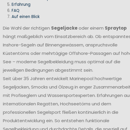
Erfahrung
FAQ
Auf einen Blick
Die Wahl der richtigen
Segeljacke
oder einem
Spraytop
hängt maßgeblich vom Einsatzbereich ab. Ob entspannte
Inshore-Segeln auf Binnengewässern, anspruchsvolle
Küstentörns oder mehrtägige Offshore-Passagen auf hoh
See – moderne Segelbekleidung muss optimal auf die
jeweiligen Bedingungen abgestimmt sein.
Seit über 35 Jahren entwickelt Marinepool hochwertige
Segeljacken, Smocks und Ölzeug in enger Zusammenarbei
mit Profiseglern und Wassersportexperten. Erfahrungen au
internationalen Regatten, Hochseetörns und dem
professionellen Segelsport fließen kontinuierlich in die
Produktentwicklung ein. So entstehen funktionale
Segelbekleidung und durchdachte Details, die speziell auf