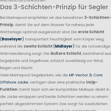
Wetterschutzfunktionen.
Das 3-Schichten-Prinzip für Segler
Bei Marinepool empfehlen wir das bewährten
3-Schichten
Prinzip
, damit Sie auf dem Wasser für nahezu jede
Wetterlage optimal ausgerüstet sind. Die
erste Schicht
(
Baselayer
)
transportiert Feuchtigkeit vom Körper weg,
während die
zweite Schicht (
Midlayer
)
für die notwendige
Wärmeisolierung sorgt. Die
äußere Schicht
, bestehend au
Segeljacke und Segelhose, schützt zuverlässig vor Wind,
Regen und Gischt.
Viele Marinepool Segeljacken, wie die
MP Vector 2L Core
Offshore Jacke
, verfügen über eine praktische
Inzip-
Funktion
. Damit lässt sich ein kompatibler Midlayer direkt in
die Jacke einzippen und beide Schichten werden zu einem
perfekt abgestimmten System. Das sorgt für zusätzlichen
Komfort, optimale Bewegungsfreiheit und maximale