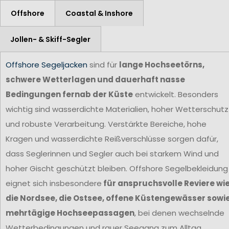
Offshore
Coastal & Inshore
Jollen- & Skiff-Segler
Offshore Segeljacken
sind für
lange Hochseetörns,
schwere Wetterlagen und dauerhaft nasse
Bedingungen fernab der Küste
entwickelt. Besonders
wichtig sind wasserdichte Materialien, hoher Wetterschutz
und robuste Verarbeitung. Verstärkte Bereiche, hohe
Kragen und wasserdichte Reißverschlüsse sorgen dafür,
dass Seglerinnen und Segler auch bei starkem Wind und
hoher Gischt geschützt bleiben. Offshore Segelbekleidung
eignet sich insbesondere
für anspruchsvolle Reviere wi
die Nordsee, die Ostsee, offene Küstengewässer sowi
mehrtägige Hochseepassagen
, bei denen wechselnde
Wetterbedingungen und rauer Seegang zum Alltag