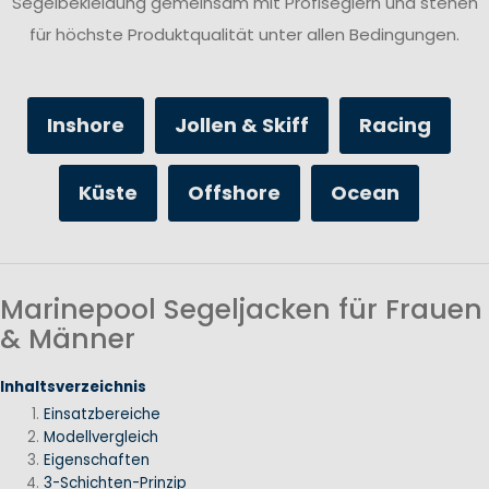
Segelbekleidung gemeinsam mit Profiseglern und stehen
für höchste Produktqualität unter allen Bedingungen.
Inshore
Jollen & Skiff
Racing
Küste
Offshore
Ocean
Marinepool Segeljacken für Frauen
& Männer
Inhaltsverzeichnis
Einsatzbereiche
Modellvergleich
Eigenschaften
3-Schichten-Prinzip