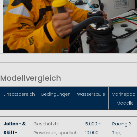
Modellvergleich
Einsatzbereich
Bedingungen
Wassersäule
Marinepool
Modelle
Jollen- &
Geschützte
5.000 -
Racing 3
Skiff-
Gewässer, sportlich
10.000
Top
,