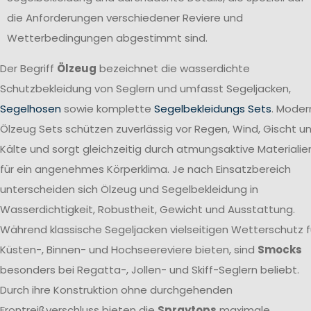
die Anforderungen verschiedener Reviere und
Wetterbedingungen abgestimmt sind.
Der Begriff
Ölzeug
bezeichnet die wasserdichte
Schutzbekleidung von Seglern und umfasst Segeljacken,
Segelhosen
sowie komplette
Segelbekleidungs Sets
. Moder
Ölzeug Sets schützen zuverlässig vor Regen, Wind, Gischt u
Kälte und sorgt gleichzeitig durch atmungsaktive Materialie
für ein angenehmes Körperklima. Je nach Einsatzbereich
unterscheiden sich Ölzeug und Segelbekleidung in
Wasserdichtigkeit, Robustheit, Gewicht und Ausstattung.
Während klassische Segeljacken vielseitigen Wetterschutz f
Küsten-, Binnen- und Hochseereviere bieten, sind
Smocks
besonders bei Regatta-, Jollen- und Skiff-Seglern beliebt.
Durch ihre Konstruktion ohne durchgehenden
Frontreißverschluss bieten die
Spraytops
maximale