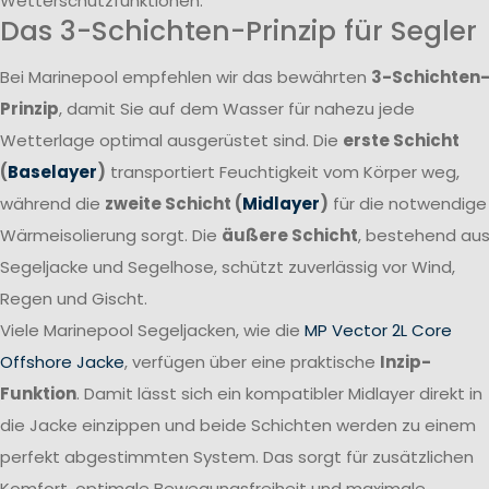
Wetterschutzfunktionen.
Das 3-Schichten-Prinzip für Segler
Bei Marinepool empfehlen wir das bewährten
3-Schichten
Prinzip
, damit Sie auf dem Wasser für nahezu jede
Wetterlage optimal ausgerüstet sind. Die
erste Schicht
(
Baselayer
)
transportiert Feuchtigkeit vom Körper weg,
während die
zweite Schicht (
Midlayer
)
für die notwendige
Wärmeisolierung sorgt. Die
äußere Schicht
, bestehend au
Segeljacke und Segelhose, schützt zuverlässig vor Wind,
Regen und Gischt.
Viele Marinepool Segeljacken, wie die
MP Vector 2L Core
Offshore Jacke
, verfügen über eine praktische
Inzip-
Funktion
. Damit lässt sich ein kompatibler Midlayer direkt in
die Jacke einzippen und beide Schichten werden zu einem
perfekt abgestimmten System. Das sorgt für zusätzlichen
Komfort, optimale Bewegungsfreiheit und maximale