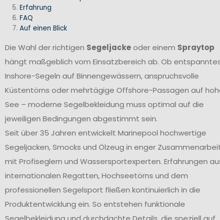
Erfahrung
FAQ
Auf einen Blick
Die Wahl der richtigen
Segeljacke
oder einem
Spraytop
hängt maßgeblich vom Einsatzbereich ab. Ob entspannte
Inshore-Segeln auf Binnengewässern, anspruchsvolle
Küstentörns oder mehrtägige Offshore-Passagen auf hoh
See – moderne Segelbekleidung muss optimal auf die
jeweiligen Bedingungen abgestimmt sein.
Seit über 35 Jahren entwickelt Marinepool hochwertige
Segeljacken, Smocks und Ölzeug in enger Zusammenarbei
mit Profiseglern und Wassersportexperten. Erfahrungen au
internationalen Regatten, Hochseetörns und dem
professionellen Segelsport fließen kontinuierlich in die
Produktentwicklung ein. So entstehen funktionale
Segelbekleidung und durchdachte Details, die speziell auf