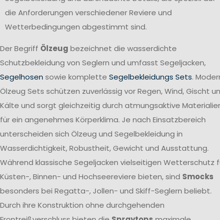
die Anforderungen verschiedener Reviere und
Wetterbedingungen abgestimmt sind.
Der Begriff
Ölzeug
bezeichnet die wasserdichte
Schutzbekleidung von Seglern und umfasst Segeljacken,
Segelhosen
sowie komplette
Segelbekleidungs Sets
. Moder
Ölzeug Sets schützen zuverlässig vor Regen, Wind, Gischt u
Kälte und sorgt gleichzeitig durch atmungsaktive Materialie
für ein angenehmes Körperklima. Je nach Einsatzbereich
unterscheiden sich Ölzeug und Segelbekleidung in
Wasserdichtigkeit, Robustheit, Gewicht und Ausstattung.
Während klassische Segeljacken vielseitigen Wetterschutz f
Küsten-, Binnen- und Hochseereviere bieten, sind
Smocks
besonders bei Regatta-, Jollen- und Skiff-Seglern beliebt.
Durch ihre Konstruktion ohne durchgehenden
Frontreißverschluss bieten die
Spraytops
maximale