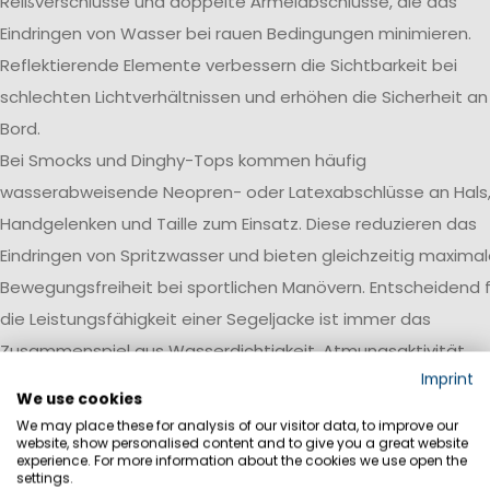
Reißverschlüsse und doppelte Ärmelabschlüsse, die das
Eindringen von Wasser bei rauen Bedingungen minimieren.
Reflektierende Elemente verbessern die Sichtbarkeit bei
schlechten Lichtverhältnissen und erhöhen die Sicherheit an
Bord.
Bei Smocks und Dinghy-Tops kommen häufig
wasserabweisende Neopren- oder Latexabschlüsse an Hals
Handgelenken und Taille zum Einsatz. Diese reduzieren das
Eindringen von Spritzwasser und bieten gleichzeitig maxima
Bewegungsfreiheit bei sportlichen Manövern. Entscheidend f
die Leistungsfähigkeit einer Segeljacke ist immer das
Zusammenspiel aus Wasserdichtigkeit, Atmungsaktivität,
Imprint
Robustheit und einer auf den jeweiligen Einsatzbereich
We use cookies
abgestimmten Ausstattung.
We may place these for analysis of our visitor data, to improve our
website, show personalised content and to give you a great website
Wasserdichtigkeit
experience. For more information about the cookies we use open the
settings.