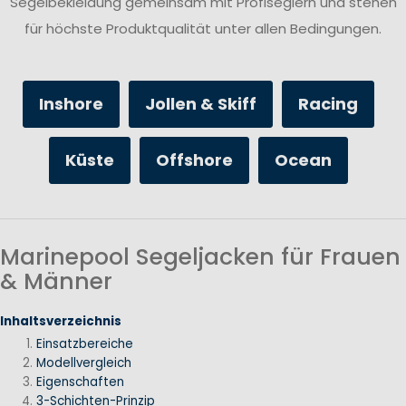
Segelbekleidung gemeinsam mit Profiseglern und stehen
für höchste Produktqualität unter allen Bedingungen.
Inshore
Jollen & Skiff
Racing
Küste
Offshore
Ocean
Marinepool Segeljacken für Frauen
& Männer
Inhaltsverzeichnis
Einsatzbereiche
Modellvergleich
Eigenschaften
3-Schichten-Prinzip