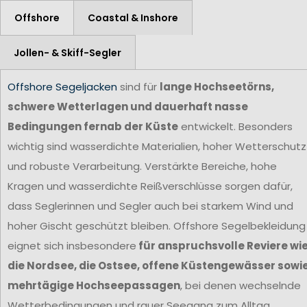
Offshore
Coastal & Inshore
Jollen- & Skiff-Segler
Offshore Segeljacken
sind für
lange Hochseetörns,
schwere Wetterlagen und dauerhaft nasse
Bedingungen fernab der Küste
entwickelt. Besonders
wichtig sind wasserdichte Materialien, hoher Wetterschutz
und robuste Verarbeitung. Verstärkte Bereiche, hohe
Kragen und wasserdichte Reißverschlüsse sorgen dafür,
dass Seglerinnen und Segler auch bei starkem Wind und
hoher Gischt geschützt bleiben. Offshore Segelbekleidung
eignet sich insbesondere
für anspruchsvolle Reviere wi
die Nordsee, die Ostsee, offene Küstengewässer sowi
mehrtägige Hochseepassagen
, bei denen wechselnde
Wetterbedingungen und rauer Seegang zum Alltag