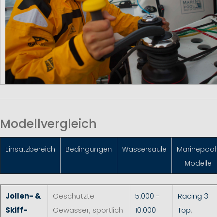
Modellvergleich
Einsatzbereich
Bedingungen
Wassersäule
Marinepool
Modelle
Jollen- &
Geschützte
5.000 -
Racing 3
Skiff-
Gewässer, sportlich
10.000
Top
,