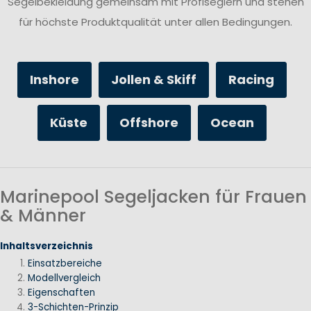
Segelbekleidung gemeinsam mit Profiseglern und stehen
für höchste Produktqualität unter allen Bedingungen.
Inshore
Jollen & Skiff
Racing
Küste
Offshore
Ocean
Marinepool Segeljacken für Frauen
& Männer
Inhaltsverzeichnis
Einsatzbereiche
Modellvergleich
Eigenschaften
3-Schichten-Prinzip