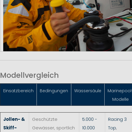
Modellvergleich
Einsatzbereich
Bedingungen
Wassersäule
Marinepool
Modelle
Jollen- &
Geschützte
5.000 -
Racing 3
Skiff-
Gewässer, sportlich
10.000
Top
,