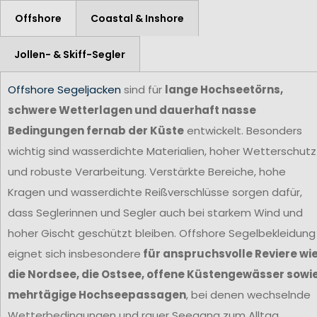
Offshore
Coastal & Inshore
Jollen- & Skiff-Segler
Offshore Segeljacken
sind für
lange Hochseetörns,
schwere Wetterlagen und dauerhaft nasse
Bedingungen fernab der Küste
entwickelt. Besonders
wichtig sind wasserdichte Materialien, hoher Wetterschutz
und robuste Verarbeitung. Verstärkte Bereiche, hohe
Kragen und wasserdichte Reißverschlüsse sorgen dafür,
dass Seglerinnen und Segler auch bei starkem Wind und
hoher Gischt geschützt bleiben. Offshore Segelbekleidung
eignet sich insbesondere
für anspruchsvolle Reviere wi
die Nordsee, die Ostsee, offene Küstengewässer sowi
mehrtägige Hochseepassagen
, bei denen wechselnde
Wetterbedingungen und rauer Seegang zum Alltag