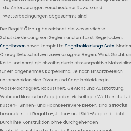
die Anforderungen verschiedener Reviere und
Wetterbedingungen abgestimmt sind.
Der Begriff
Ölzeug
bezeichnet die wasserdichte
Schutzbekleidung von Seglern und umfasst Segeljacken,
Segelhosen
sowie komplette
Segelbekleidungs Sets
. Moder
Ölzeug Sets schützen zuverlässig vor Regen, Wind, Gischt u
Kälte und sorgt gleichzeitig durch atmungsaktive Materialie
für ein angenehmes Körperklima. Je nach Einsatzbereich
unterscheiden sich Ölzeug und Segelbekleidung in
Wasserdichtigkeit, Robustheit, Gewicht und Ausstattung.
Während klassische Segeljacken vielseitigen Wetterschutz f
Küsten-, Binnen- und Hochseereviere bieten, sind
Smocks
besonders bei Regatta-, Jollen- und Skiff-Seglern beliebt.
Durch ihre Konstruktion ohne durchgehenden
Frontreißverschluss bieten die
Spraytops
maximale