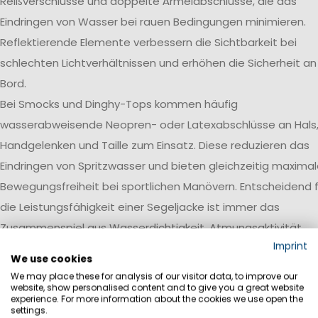
Reißverschlüsse und doppelte Ärmelabschlüsse, die das
Eindringen von Wasser bei rauen Bedingungen minimieren.
Reflektierende Elemente verbessern die Sichtbarkeit bei
schlechten Lichtverhältnissen und erhöhen die Sicherheit an
Bord.
Bei Smocks und Dinghy-Tops kommen häufig
wasserabweisende Neopren- oder Latexabschlüsse an Hals
Handgelenken und Taille zum Einsatz. Diese reduzieren das
Eindringen von Spritzwasser und bieten gleichzeitig maxima
Bewegungsfreiheit bei sportlichen Manövern. Entscheidend f
die Leistungsfähigkeit einer Segeljacke ist immer das
Zusammenspiel aus Wasserdichtigkeit, Atmungsaktivität,
Imprint
Robustheit und einer auf den jeweiligen Einsatzbereich
We use cookies
abgestimmten Ausstattung.
We may place these for analysis of our visitor data, to improve our
website, show personalised content and to give you a great website
Wasserdichtigkeit
experience. For more information about the cookies we use open the
settings.