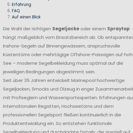
Erfahrung
FAQ
Auf einen Blick
Die Wahl der richtigen
Segeljacke
oder einem
Spraytop
hängt maßgeblich vom Einsatzbereich ab. Ob entspannte
Inshore-Segeln auf Binnengewässern, anspruchsvolle
Küstentörns oder mehrtägige Offshore-Passagen auf hoh
See – moderne Segelbekleidung muss optimal auf die
jeweiligen Bedingungen abgestimmt sein.
Seit über 35 Jahren entwickelt Marinepool hochwertige
Segeljacken, Smocks und Ölzeug in enger Zusammenarbei
mit Profiseglern und Wassersportexperten. Erfahrungen au
internationalen Regatten, Hochseetörns und dem
professionellen Segelsport fließen kontinuierlich in die
Produktentwicklung ein. So entstehen funktionale
Segelbekleidung und durchdachte Details, die speziell auf