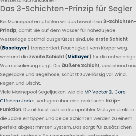
Wetterschutzfunktionen.
Das 3-Schichten-Prinzip für Segler
Bei Marinepool empfehlen wir das bewährten
3-Schichten
Prinzip
, damit Sie auf dem Wasser für nahezu jede
Wetterlage optimal ausgerüstet sind. Die
erste Schicht
(
Baselayer
)
transportiert Feuchtigkeit vom Körper weg,
während die
zweite Schicht (
Midlayer
)
für die notwendige
Wärmeisolierung sorgt. Die
äußere Schicht
, bestehend au
Segeljacke und Segelhose, schützt zuverlässig vor Wind,
Regen und Gischt.
Viele Marinepool Segeljacken, wie die
MP Vector 2L Core
Offshore Jacke
, verfügen über eine praktische
Inzip-
Funktion
. Damit lässt sich ein kompatibler Midlayer direkt in
die Jacke einzippen und beide Schichten werden zu einem
perfekt abgestimmten System. Das sorgt für zusätzlichen
Komfort, optimale Bewegungsfreiheit und maximale