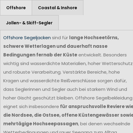
Offshore
Coastal & Inshore
Jollen- & Skiff-Segler
Offshore Segeljacken
sind für
lange Hochseetörns,
schwere Wetterlagen und dauerhaft nasse
Bedingungen fernab der Küste
entwickelt. Besonders
wichtig sind wasserdichte Materialien, hoher Wetterschutz
und robuste Verarbeitung. Verstärkte Bereiche, hohe
Kragen und wasserdichte Reißverschlüsse sorgen dafür,
dass Seglerinnen und Segler auch bei starkem Wind und
hoher Gischt geschützt bleiben. Offshore Segelbekleidung
eignet sich insbesondere
für anspruchsvolle Reviere wi
die Nordsee, die Ostsee, offene Küstengewässer sowi
mehrtägige Hochseepassagen
, bei denen wechselnde
Wetterbedingungen und rauer Seegang zum Alltag