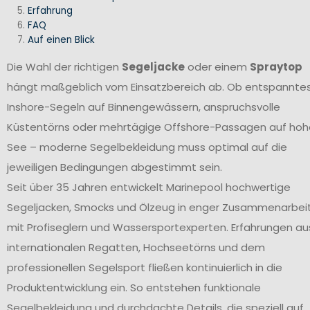
Erfahrung
FAQ
Auf einen Blick
Die Wahl der richtigen
Segeljacke
oder einem
Spraytop
hängt maßgeblich vom Einsatzbereich ab. Ob entspannte
Inshore-Segeln auf Binnengewässern, anspruchsvolle
Küstentörns oder mehrtägige Offshore-Passagen auf hoh
See – moderne Segelbekleidung muss optimal auf die
jeweiligen Bedingungen abgestimmt sein.
Seit über 35 Jahren entwickelt Marinepool hochwertige
Segeljacken, Smocks und Ölzeug in enger Zusammenarbei
mit Profiseglern und Wassersportexperten. Erfahrungen au
internationalen Regatten, Hochseetörns und dem
professionellen Segelsport fließen kontinuierlich in die
Produktentwicklung ein. So entstehen funktionale
Segelbekleidung und durchdachte Details, die speziell auf