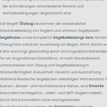
die Anforderungen verschiedener Reviere und
Wetterbedingungen abgestimmt sind.
Der Begriff
Ölzeug
bezeichnet die wasserdichte
Schutzbekleidung von Seglern und umfasst Segeljacken,
Segelhosen
sowie komplette
Segelbekleidungs Sets
. Moder
Ölzeug Sets schützen zuverlässig vor Regen, Wind, Gischt u
Kälte und sorgt gleichzeitig durch atmungsaktive Materialie
für ein angenehmes Körperklima. Je nach Einsatzbereich
unterscheiden sich Ölzeug und Segelbekleidung in
Wasserdichtigkeit, Robustheit, Gewicht und Ausstattung.
Während klassische Segeljacken vielseitigen Wetterschutz f
Küsten-, Binnen- und Hochseereviere bieten, sind
Smocks
besonders bei Regatta-, Jollen- und Skiff-Seglern beliebt.
Durch ihre Konstruktion ohne durchgehenden
Frontreißverschluss bieten die
Spraytops
maximale