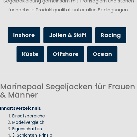
Segelbekleidung gemeinsam mit Profiseglern und stehen
für höchste Produktqualität unter allen Bedingungen.
Inshore
Jollen & Skiff
Racing
Küste
Offshore
Ocean
Marinepool Segeljacken für Frauen
& Männer
Inhaltsverzeichnis
Einsatzbereiche
Modellvergleich
Eigenschaften
3-Schichten-Prinzip