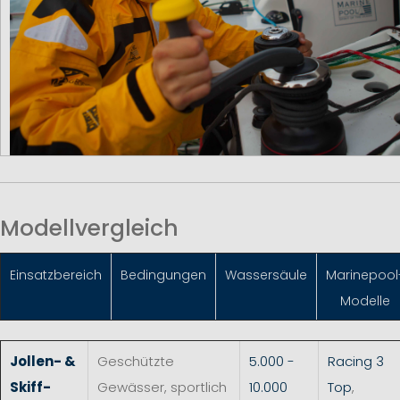
Modellvergleich
Einsatzbereich
Bedingungen
Wassersäule
Marinepool
Modelle
Jollen- &
Geschützte
5.000 -
Racing 3
Skiff-
Gewässer, sportlich
10.000
Top
,