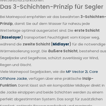
Wetterschutzfunktionen.
Das 3-Schichten-Prinzip für Segler
Bei Marinepool empfehlen wir das bewährten
3-Schichten
Prinzip
, damit Sie auf dem Wasser für nahezu jede
Wetterlage optimal ausgerüstet sind. Die
erste Schicht
(
Baselayer
)
transportiert Feuchtigkeit vom Körper weg,
während die
zweite Schicht (
Midlayer
)
für die notwendige
Wärmeisolierung sorgt. Die
äußere Schicht
, bestehend au
Segeljacke und Segelhose, schützt zuverlässig vor Wind,
Regen und Gischt.
Viele Marinepool Segeljacken, wie die
MP Vector 2L Core
Offshore Jacke
, verfügen über eine praktische
Inzip-
Funktion
. Damit lässt sich ein kompatibler Midlayer direkt in
die Jacke einzippen und beide Schichten werden zu einem
perfekt abgestimmten System. Das sorgt für zusätzlichen
Komfort, optimale Bewegungsfreiheit und maximale