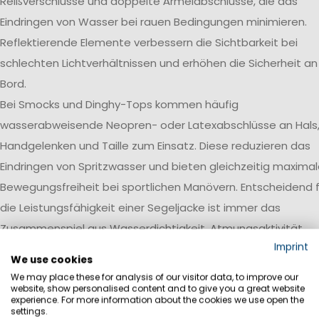
Reißverschlüsse und doppelte Ärmelabschlüsse, die das
Eindringen von Wasser bei rauen Bedingungen minimieren.
Reflektierende Elemente verbessern die Sichtbarkeit bei
schlechten Lichtverhältnissen und erhöhen die Sicherheit an
Bord.
Bei Smocks und Dinghy-Tops kommen häufig
wasserabweisende Neopren- oder Latexabschlüsse an Hals
Handgelenken und Taille zum Einsatz. Diese reduzieren das
Eindringen von Spritzwasser und bieten gleichzeitig maxima
Bewegungsfreiheit bei sportlichen Manövern. Entscheidend f
die Leistungsfähigkeit einer Segeljacke ist immer das
Zusammenspiel aus Wasserdichtigkeit, Atmungsaktivität,
Imprint
Robustheit und einer auf den jeweiligen Einsatzbereich
We use cookies
abgestimmten Ausstattung.
We may place these for analysis of our visitor data, to improve our
website, show personalised content and to give you a great website
Wasserdichtigkeit
experience. For more information about the cookies we use open the
settings.