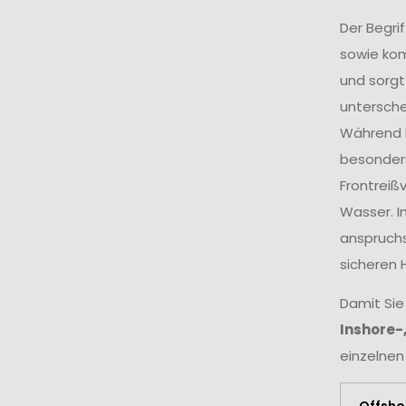
Der Begri
sowie ko
und sorgt
untersche
Während k
besonders
Frontreiß
Wasser. I
anspruchs
sicheren 
Damit Sie
Inshore-
einzelnen
Offsho