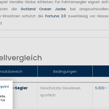
spiel Vendée Globe Athleten. Für Fahrtensegler eignet sich
sten die
Gotland Ocean Jacke
, bei anspruchsvollen
e-Einsätzen schützt die
Fortuna 2.0
zuverlässig vor Nässe
d.
llvergleich
insatzbereich
Bedingungen
mprint
 & Skiff-Segler
Geschützte Gewässer,
5.000 -
sportlich
ite,
 For