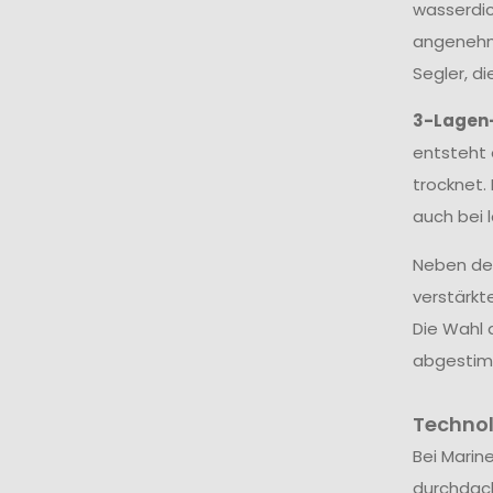
wasserdic
angenehme
Segler, d
3-Lagen
entsteht 
trocknet.
auch bei 
Neben dem
verstärkt
Die Wahl 
abgestim
Techno
Bei Marin
durchdac