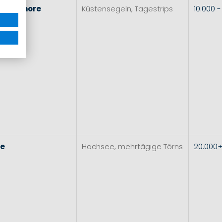
l
&
Inshore
Küstensegeln, Tagestrips
10.000 
re
Hochsee, mehrtägige Törns
20.000