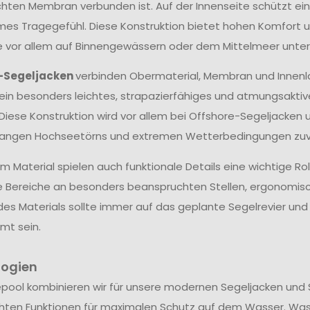
hten Membran verbunden ist. Auf der Innenseite schützt ein
s Tragegefühl. Diese Konstruktion bietet hohen Komfort un
ie vor allem auf Binnengewässern oder dem Mittelmeer unter
-Segeljacken
verbinden Obermaterial, Membran und Innenl
ein besonders leichtes, strapazierfähiges und atmungsakti
 Diese Konstruktion wird vor allem bei Offshore-Segeljacken 
langen Hochseetörns und extremen Wetterbedingungen zuve
 Material spielen auch funktionale Details eine wichtige Ro
e Bereiche an besonders beanspruchten Stellen, ergonomis
des Materials sollte immer auf das geplante Segelrevier u
mt sein.
logien
epool kombinieren wir für unsere modernen Segeljacken und 
hten Funktionen für maximalen Schutz auf dem Wasser. Wa