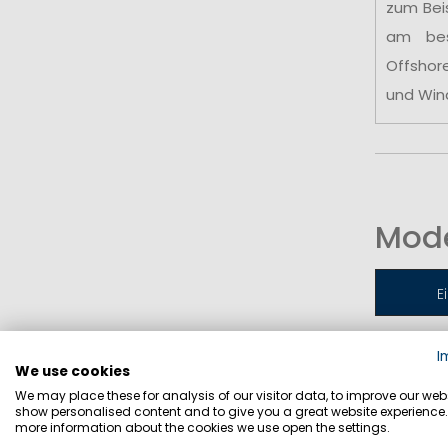
zum Bei
am be
Offshor
und Win
Mode
E
I
Jollen-
We use cookies
We may place these for analysis of our visitor data, to improve our webs
show personalised content and to give you a great website experience.
more information about the cookies we use open the settings.