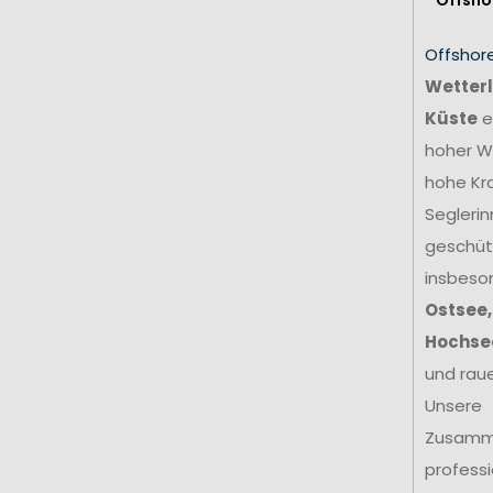
Offshor
Wetterl
Küste
e
hoher We
hohe Kr
Seglerin
geschütz
insbeso
Ostsee,
Hochse
und rau
Unsere
Zusamm
profess