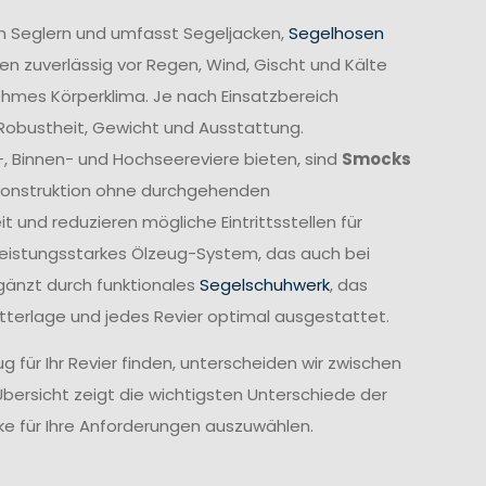
n Seglern und umfasst Segeljacken,
Segelhosen
n zuverlässig vor Regen, Wind, Gischt und Kälte
ehmes Körperklima. Je nach Einsatzbereich
 Robustheit, Gewicht und Ausstattung.
-, Binnen- und Hochseereviere bieten, sind
Smocks
e Konstruktion ohne durchgehenden
und reduzieren mögliche Eintrittsstellen für
leistungsstarkes Ölzeug-System, das auch bei
gänzt durch funktionales
Segelschuhwerk
, das
etterlage und jedes Revier optimal ausgestattet.
 für Ihr Revier finden, unterscheiden wir zwischen
Übersicht zeigt die wichtigsten Unterschiede der
cke für Ihre Anforderungen auszuwählen.