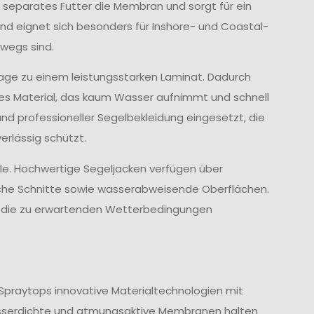
 separates Futter die Membran und sorgt für ein
d eignet sich besonders für Inshore- und Coastal-
wegs sind.
age zu einem leistungsstarken Laminat. Dadurch
ves Material, das kaum Wasser aufnimmt und schnell
und professioneller Segelbekleidung eingesetzt, die
rlässig schützt.
lle. Hochwertige Segeljacken verfügen über
che Schnitte sowie wasserabweisende Oberflächen.
nd die zu erwartenden Wetterbedingungen
Spraytops innovative Materialtechnologien mit
sserdichte und atmungsaktive Membranen halten