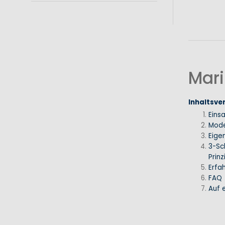
Mari
Inhaltsve
Eins
Mode
Eige
3-Sc
Prinz
Erfa
FAQ
Auf e