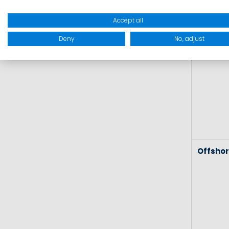
Coasta
Accept all
Deny
No, adjust
Offsho