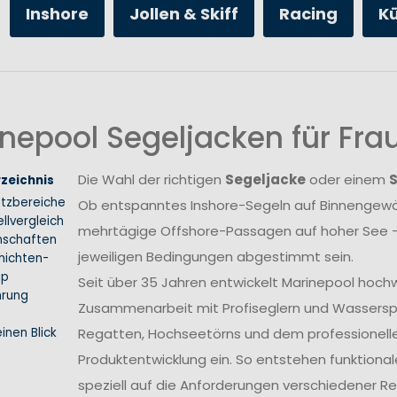
Inshore
Jollen & Skiff
Racing
K
nepool Segeljacken für Fr
Die Wahl der richtigen
Segeljacke
oder einem
rzeichnis
atzbereiche
Ob entspanntes Inshore-Segeln auf Binnengewäs
llvergleich
mehrtägige Offshore-Passagen auf hoher See –
nschaften
jeweiligen Bedingungen abgestimmt sein.
hichten-
ip
Seit über 35 Jahren entwickelt Marinepool hoch
hrung
Zusammenarbeit mit Profiseglern und Wasserspo
inen Blick
Regatten, Hochseetörns und dem professionellen 
Produktentwicklung ein. So entstehen funktional
speziell auf die Anforderungen verschiedener 