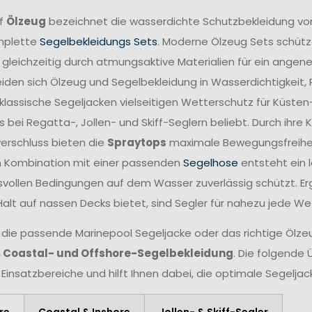
ff
Ölzeug
bezeichnet die wasserdichte Schutzbekleidung vo
mplette
Segelbekleidungs Sets
. Moderne Ölzeug Sets schütze
 gleichzeitig durch atmungsaktive Materialien für ein angen
iden sich Ölzeug und Segelbekleidung in Wasserdichtigkeit,
lassische Segeljacken vielseitigen Wetterschutz für Küsten
 bei Regatta-, Jollen- und Skiff-Seglern beliebt. Durch ihr
verschluss bieten die
Spraytops
maximale Bewegungsfreiheit 
n Kombination mit einer passenden
Segelhose
entsteht ein 
vollen Bedingungen auf dem Wasser zuverlässig schützt. Er
Halt auf nassen Decks bietet, sind Segler für nahezu jede W
 die passende Marinepool Segeljacke oder das richtige Ölzeug
, Coastal- und Offshore-Segelbekleidung
. Die folgende 
 Einsatzbereiche und hilft Ihnen dabei, die optimale Segelja
re
Coastal & Inshore
Jollen- & Skiff-Segler