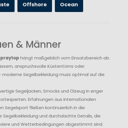
üste
Offshore
Ocean
auen & Männer
Spraytop
hängt maßgeblich vom Einsatzbereich ab.
sern, anspruchsvolle Küstentörns oder
 moderne Segelbekleidung muss optimal auf die
wertige Segeljacken, Smocks und Ölzeug in enger
rtexperten. Erfahrungen aus internationalen
Segelsport fließen kontinuierlich in die
e Segelbekleidung und durchdachte Details, die
Reviere und Wetterbedingungen abgestimmt sind.