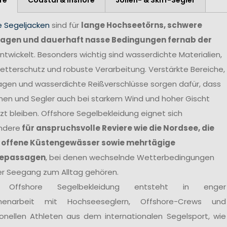
e Segeljacken
sind für
lange Hochseetörns, schwere
agen und dauerhaft nasse Bedingungen fernab der
ntwickelt. Besonders wichtig sind wasserdichte Materialien,
tterschutz und robuste Verarbeitung. Verstärkte Bereiche,
agen und wasserdichte Reißverschlüsse sorgen dafür, dass
nen und Segler auch bei starkem Wind und hoher Gischt
t bleiben. Offshore Segelbekleidung eignet sich
ndere
für anspruchsvolle Reviere wie die Nordsee, die
 offene Küstengewässer sowie mehrtägige
epassagen
, bei denen wechselnde Wetterbedingungen
er Seegang zum Alltag gehören.
 Offshore Segelbekleidung entsteht in enger
enarbeit mit Hochseeseglern, Offshore-Crews und
ionellen Athleten aus dem internationalen Segelsport, wie