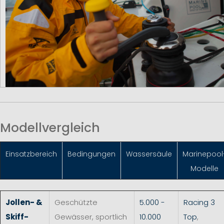
Modellvergleich
Einsatzbereich
Bedingungen
Wassersäule
Marinepool
Modelle
Jollen- &
Geschützte
5.000 -
Racing 3
Skiff-
Gewässer, sportlich
10.000
Top
,