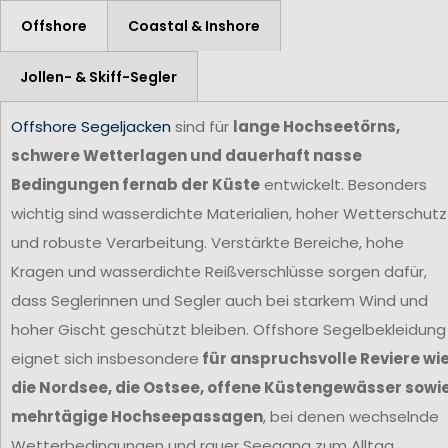
Offshore
Coastal & Inshore
Jollen- & Skiff-Segler
Offshore Segeljacken
sind für
lange Hochseetörns,
schwere Wetterlagen und dauerhaft nasse
Bedingungen fernab der Küste
entwickelt. Besonders
wichtig sind wasserdichte Materialien, hoher Wetterschutz
und robuste Verarbeitung. Verstärkte Bereiche, hohe
Kragen und wasserdichte Reißverschlüsse sorgen dafür,
dass Seglerinnen und Segler auch bei starkem Wind und
hoher Gischt geschützt bleiben. Offshore Segelbekleidung
eignet sich insbesondere
für anspruchsvolle Reviere wi
die Nordsee, die Ostsee, offene Küstengewässer sowi
mehrtägige Hochseepassagen
, bei denen wechselnde
Wetterbedingungen und rauer Seegang zum Alltag