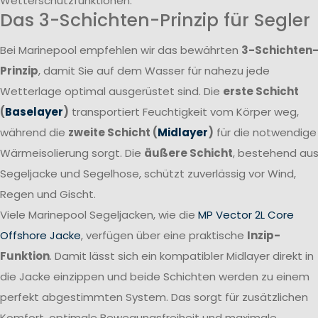
Wetterschutzfunktionen.
Das 3-Schichten-Prinzip für Segler
Bei Marinepool empfehlen wir das bewährten
3-Schichten
Prinzip
, damit Sie auf dem Wasser für nahezu jede
Wetterlage optimal ausgerüstet sind. Die
erste Schicht
(
Baselayer
)
transportiert Feuchtigkeit vom Körper weg,
während die
zweite Schicht (
Midlayer
)
für die notwendige
Wärmeisolierung sorgt. Die
äußere Schicht
, bestehend au
Segeljacke und Segelhose, schützt zuverlässig vor Wind,
Regen und Gischt.
Viele Marinepool Segeljacken, wie die
MP Vector 2L Core
Offshore Jacke
, verfügen über eine praktische
Inzip-
Funktion
. Damit lässt sich ein kompatibler Midlayer direkt in
die Jacke einzippen und beide Schichten werden zu einem
perfekt abgestimmten System. Das sorgt für zusätzlichen
Komfort, optimale Bewegungsfreiheit und maximale