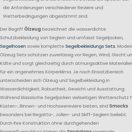
die Anforderungen verschiedener Reviere und
Wetterbedingungen abgestimmt sind.
Der Begriff
Ölzeug
bezeichnet die wasserdichte
Schutzbekleidung von Seglern und umfasst Segeljacken,
Segelhosen
sowie komplette
Segelbekleidungs Sets
. Moder
Ölzeug Sets schützen zuverlässig vor Regen, Wind, Gischt u
Kälte und sorgt gleichzeitig durch atmungsaktive Materialie
für ein angenehmes Körperklima. Je nach Einsatzbereich
unterscheiden sich Ölzeug und Segelbekleidung in
Wasserdichtigkeit, Robustheit, Gewicht und Ausstattung.
Während klassische Segeljacken vielseitigen Wetterschutz f
Küsten-, Binnen- und Hochseereviere bieten, sind
Smocks
besonders bei Regatta-, Jollen- und Skiff-Seglern beliebt.
Durch ihre Konstruktion ohne durchgehenden
Frontreißverschluss bieten die
Spraytops
maximale