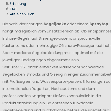
Erfahrung
FAQ
Auf einen Blick
Die Wahl der richtigen
Segeljacke
oder einem
Spraytop
hängt maßgeblich vom Einsatzbereich ab. Ob entspannte
Inshore-Segeln auf Binnengewässern, anspruchsvolle
Küstentörns oder mehrtägige Offshore-Passagen auf hoh
See – moderne Segelbekleidung muss optimal auf die
jeweiligen Bedingungen abgestimmt sein.
Seit über 35 Jahren entwickelt Marinepool hochwertige
Segeljacken, Smocks und Ölzeug in enger Zusammenarbei
mit Profiseglern und Wassersportexperten. Erfahrungen au
internationalen Regatten, Hochseetörns und dem
professionellen Segelsport fließen kontinuierlich in die
Produktentwicklung ein. So entstehen funktionale
Segelbekleidung und durchdachte Details, die speziell auf