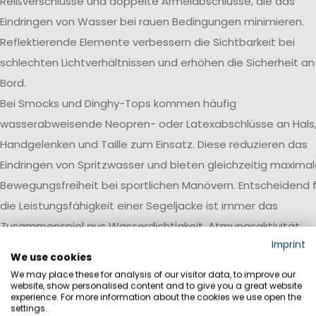
Reißverschlüsse und doppelte Ärmelabschlüsse, die das
Eindringen von Wasser bei rauen Bedingungen minimieren.
Reflektierende Elemente verbessern die Sichtbarkeit bei
schlechten Lichtverhältnissen und erhöhen die Sicherheit an
Bord.
Bei Smocks und Dinghy-Tops kommen häufig
wasserabweisende Neopren- oder Latexabschlüsse an Hals
Handgelenken und Taille zum Einsatz. Diese reduzieren das
Eindringen von Spritzwasser und bieten gleichzeitig maxima
Bewegungsfreiheit bei sportlichen Manövern. Entscheidend f
die Leistungsfähigkeit einer Segeljacke ist immer das
Zusammenspiel aus Wasserdichtigkeit, Atmungsaktivität,
Imprint
Robustheit und einer auf den jeweiligen Einsatzbereich
We use cookies
abgestimmten Ausstattung.
We may place these for analysis of our visitor data, to improve our
website, show personalised content and to give you a great website
Wasserdichtigkeit
experience. For more information about the cookies we use open the
settings.