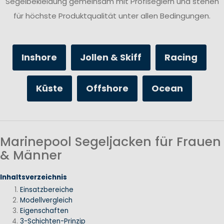
Segelbekleidung gemeinsam mit Profiseglern und stehen
für höchste Produktqualität unter allen Bedingungen.
Inshore
Jollen & Skiff
Racing
Küste
Offshore
Ocean
Marinepool Segeljacken für Frauen
& Männer
Inhaltsverzeichnis
Einsatzbereiche
Modellvergleich
Eigenschaften
3-Schichten-Prinzip