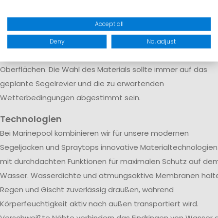
Neben dem Material spielen auch funktionale Details eine
Accept all
wichtige Rolle. Hochwertige Segeljacken verfügen über
verstärkte Bereiche an besonders beanspruchten Stellen,
Deny
No, adjust
ergonomische Schnitte sowie wasserabweisende
Oberflächen. Die Wahl des Materials sollte immer auf das
geplante Segelrevier und die zu erwartenden
Wetterbedingungen abgestimmt sein.
Technologien
Bei Marinepool kombinieren wir für unsere modernen
Segeljacken und Spraytops innovative Materialtechnologien
mit durchdachten Funktionen für maximalen Schutz auf de
Wasser. Wasserdichte und atmungsaktive Membranen halt
Regen und Gischt zuverlässig draußen, während
Körperfeuchtigkeit aktiv nach außen transportiert wird.
Verschweißte Nähte verhindern das Eindringen von Wasser 