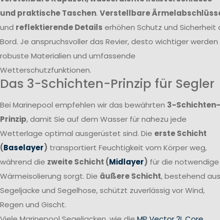
und praktische Taschen
.
Verstellbare Ärmelabschlüss
und
reflektierende Details
erhöhen Schutz und Sicherheit 
Bord. Je anspruchsvoller das Revier, desto wichtiger werden
robuste Materialien und umfassende
Wetterschutzfunktionen.
Das 3-Schichten-Prinzip für Segler
Bei Marinepool empfehlen wir das bewährten
3-Schichten
Prinzip
, damit Sie auf dem Wasser für nahezu jede
Wetterlage optimal ausgerüstet sind. Die
erste Schicht
(
Baselayer
)
transportiert Feuchtigkeit vom Körper weg,
während die
zweite Schicht (
Midlayer
)
für die notwendige
Wärmeisolierung sorgt. Die
äußere Schicht
, bestehend au
Segeljacke und Segelhose, schützt zuverlässig vor Wind,
Regen und Gischt.
Viele Marinepool Segeljacken, wie die
MP Vector 2L Core