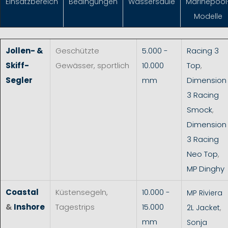
Einsatzbereich
Bedingungen
Wassersäule
Marinepool
Modelle
Jollen- &
Geschützte
5.000 -
Racing 3
Skiff-
Gewässer, sportlich
10.000
Top
,
Segler
mm
Dimension
3 Racing
Smock
,
Dimension
3 Racing
Neo Top
,
MP Dinghy
Coastal
Küstensegeln,
10.000 -
MP Riviera
&
Inshore
Tagestrips
15.000
2L Jacket
,
mm
Sonja