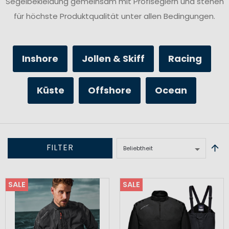
Segelbekleidung gemeinsam mit Profiseglern und stehen
für höchste Produktqualität unter allen Bedingungen.
Inshore
Jollen & Skiff
Racing
Küste
Offshore
Ocean
FILTER
SALE
SALE