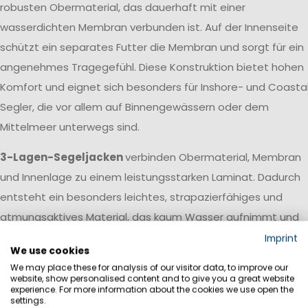
robusten Obermaterial, das dauerhaft mit einer
wasserdichten Membran verbunden ist. Auf der Innenseite
schützt ein separates Futter die Membran und sorgt für ein
angenehmes Tragegefühl. Diese Konstruktion bietet hohen
Komfort und eignet sich besonders für Inshore- und Coasta
Segler, die vor allem auf Binnengewässern oder dem
Mittelmeer unterwegs sind.
3-Lagen-Segeljacken
verbinden Obermaterial, Membran
und Innenlage zu einem leistungsstarken Laminat. Dadurch
entsteht ein besonders leichtes, strapazierfähiges und
atmungsaktives Material, das kaum Wasser aufnimmt und
schnell trocknet. Diese Konstruktion wird vor allem bei
Imprint
We use cookies
Offshore-Segeljacken und professioneller Segelbekleidung
We may place these for analysis of our visitor data, to improve our
eingesetzt, die auch bei langen Hochseetörns und extreme
website, show personalised content and to give you a great website
experience. For more information about the cookies we use open the
Wetterbedingungen zuverlässig schützt.
settings.