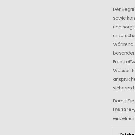
Der Begri
sowie ko
und sorgt
untersche
Während k
besonders
Frontreiß
Wasser. I
anspruchs
sicheren 
Damit Sie
Inshore-
einzelnen
Offsho