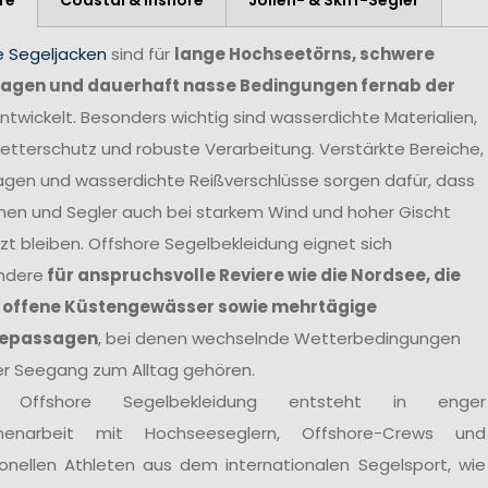
e Segeljacken
sind für
lange Hochseetörns, schwere
agen und dauerhaft nasse Bedingungen fernab der
ntwickelt. Besonders wichtig sind wasserdichte Materialien,
tterschutz und robuste Verarbeitung. Verstärkte Bereiche,
agen und wasserdichte Reißverschlüsse sorgen dafür, dass
nen und Segler auch bei starkem Wind und hoher Gischt
t bleiben. Offshore Segelbekleidung eignet sich
ndere
für anspruchsvolle Reviere wie die Nordsee, die
 offene Küstengewässer sowie mehrtägige
epassagen
, bei denen wechselnde Wetterbedingungen
er Seegang zum Alltag gehören.
 Offshore Segelbekleidung entsteht in enger
enarbeit mit Hochseeseglern, Offshore-Crews und
ionellen Athleten aus dem internationalen Segelsport, wie