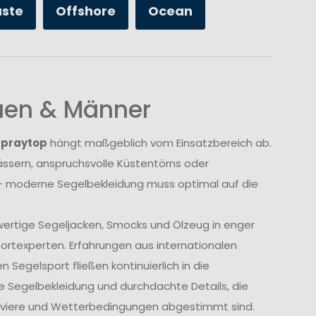
üste
Offshore
Ocean
auen & Männer
Spraytop
hängt maßgeblich vom Einsatzbereich ab.
sern, anspruchsvolle Küstentörns oder
 moderne Segelbekleidung muss optimal auf die
wertige Segeljacken, Smocks und Ölzeug in enger
rtexperten. Erfahrungen aus internationalen
Segelsport fließen kontinuierlich in die
e Segelbekleidung und durchdachte Details, die
Reviere und Wetterbedingungen abgestimmt sind.