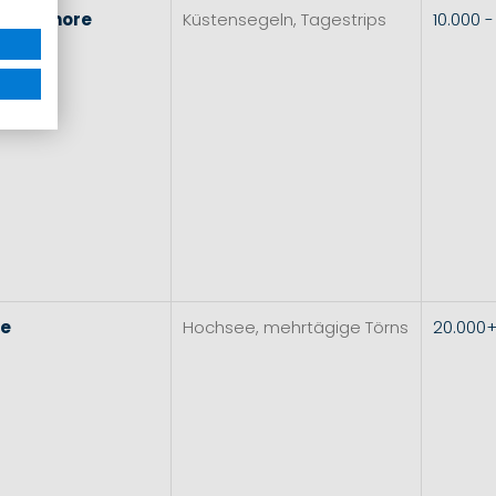
l
&
Inshore
Küstensegeln, Tagestrips
10.000 
re
Hochsee, mehrtägige Törns
20.000