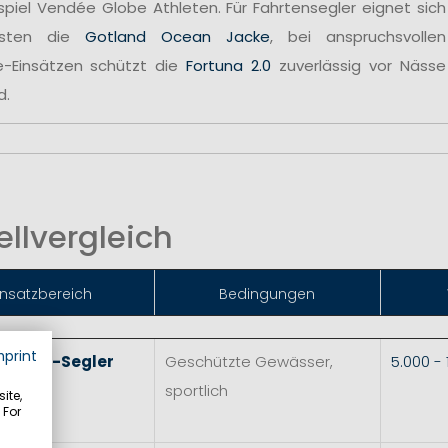
spiel Vendée Globe Athleten. Für Fahrtensegler eignet sich
sten die
Gotland Ocean Jacke
, bei anspruchsvollen
e-Einsätzen schützt die
Fortuna 2.0
zuverlässig vor Nässe
d.
llvergleich
insatzbereich
Bedingungen
mprint
 & Skiff-Segler
Geschützte Gewässer,
5.000 -
sportlich
ite,
 For