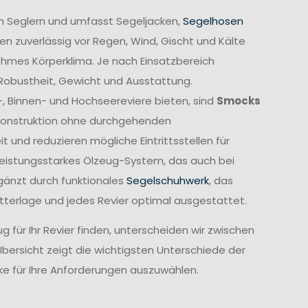
n Seglern und umfasst Segeljacken,
Segelhosen
n zuverlässig vor Regen, Wind, Gischt und Kälte
ehmes Körperklima. Je nach Einsatzbereich
 Robustheit, Gewicht und Ausstattung.
-, Binnen- und Hochseereviere bieten, sind
Smocks
e Konstruktion ohne durchgehenden
und reduzieren mögliche Eintrittsstellen für
leistungsstarkes Ölzeug-System, das auch bei
gänzt durch funktionales
Segelschuhwerk
, das
etterlage und jedes Revier optimal ausgestattet.
 für Ihr Revier finden, unterscheiden wir zwischen
Übersicht zeigt die wichtigsten Unterschiede der
cke für Ihre Anforderungen auszuwählen.