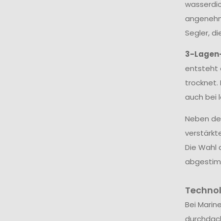
wasserdic
angenehme
Segler, d
3-Lagen
entsteht 
trocknet.
auch bei 
Neben dem
verstärkt
Die Wahl 
abgestim
Techno
Bei Marin
durchdac