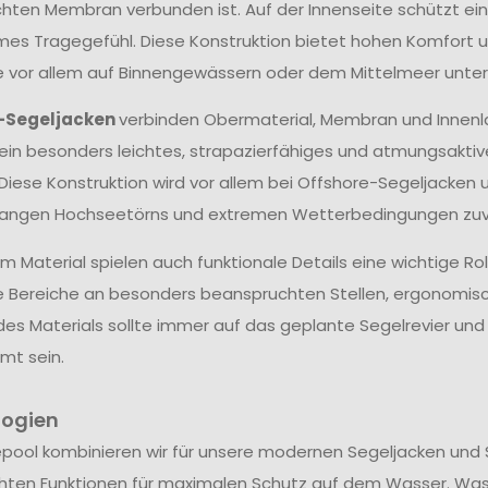
hten Membran verbunden ist. Auf der Innenseite schützt ein
s Tragegefühl. Diese Konstruktion bietet hohen Komfort un
ie vor allem auf Binnengewässern oder dem Mittelmeer unter
-Segeljacken
verbinden Obermaterial, Membran und Innenl
ein besonders leichtes, strapazierfähiges und atmungsakti
 Diese Konstruktion wird vor allem bei Offshore-Segeljacken 
langen Hochseetörns und extremen Wetterbedingungen zuve
 Material spielen auch funktionale Details eine wichtige Ro
e Bereiche an besonders beanspruchten Stellen, ergonomis
des Materials sollte immer auf das geplante Segelrevier u
mt sein.
logien
epool kombinieren wir für unsere modernen Segeljacken und 
hten Funktionen für maximalen Schutz auf dem Wasser. Wa