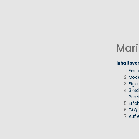
Mari
Inhaltsve
Eins
Mode
Eige
3-Sc
Prinz
Erfa
FAQ
Auf e