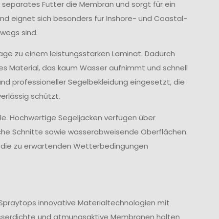
 separates Futter die Membran und sorgt für ein
d eignet sich besonders für Inshore- und Coastal-
wegs sind.
age zu einem leistungsstarken Laminat. Dadurch
ves Material, das kaum Wasser aufnimmt und schnell
und professioneller Segelbekleidung eingesetzt, die
rlässig schützt.
lle. Hochwertige Segeljacken verfügen über
che Schnitte sowie wasserabweisende Oberflächen.
nd die zu erwartenden Wetterbedingungen
Spraytops innovative Materialtechnologien mit
sserdichte und atmungsaktive Membranen halten