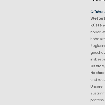
Offshor
Wetterl
Küste
e
hoher We
hohe Kr
Seglerin
geschütz
insbeso
Ostsee,
Hochse
und rau
Unsere
Zusamm
profess