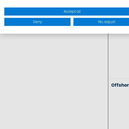
Coasta
Accept all
Deny
No, adjust
Offsho