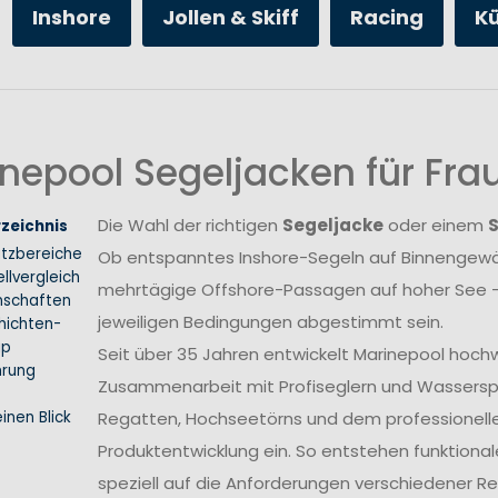
Inshore
Jollen & Skiff
Racing
K
nepool Segeljacken für Fr
Die Wahl der richtigen
Segeljacke
oder einem
rzeichnis
atzbereiche
Ob entspanntes Inshore-Segeln auf Binnengewäs
llvergleich
mehrtägige Offshore-Passagen auf hoher See –
nschaften
jeweiligen Bedingungen abgestimmt sein.
hichten-
ip
Seit über 35 Jahren entwickelt Marinepool hoch
hrung
Zusammenarbeit mit Profiseglern und Wasserspo
inen Blick
Regatten, Hochseetörns und dem professionellen 
Produktentwicklung ein. So entstehen funktional
speziell auf die Anforderungen verschiedener 