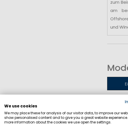
zum Bei
am be
Offshor
und Win
Mode
E
I
Jollen-
We use cookies
We may place these for analysis of our visitor data, to improve our webs
show personalised content and to give you a great website experience.
more information about the cookies we use open the settings.