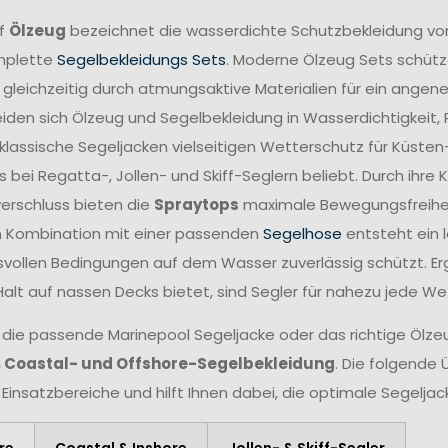
ff
Ölzeug
bezeichnet die wasserdichte Schutzbekleidung vo
mplette
Segelbekleidungs Sets
. Moderne Ölzeug Sets schütze
 gleichzeitig durch atmungsaktive Materialien für ein angen
iden sich Ölzeug und Segelbekleidung in Wasserdichtigkeit,
lassische Segeljacken vielseitigen Wetterschutz für Küsten
 bei Regatta-, Jollen- und Skiff-Seglern beliebt. Durch ihr
verschluss bieten die
Spraytops
maximale Bewegungsfreiheit 
n Kombination mit einer passenden
Segelhose
entsteht ein 
vollen Bedingungen auf dem Wasser zuverlässig schützt. Er
Halt auf nassen Decks bietet, sind Segler für nahezu jede W
 die passende Marinepool Segeljacke oder das richtige Ölzeug
, Coastal- und Offshore-Segelbekleidung
. Die folgende 
 Einsatzbereiche und hilft Ihnen dabei, die optimale Segelja
re
Coastal & Inshore
Jollen- & Skiff-Segler