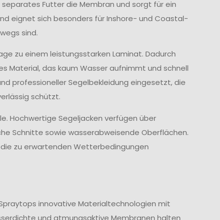
 separates Futter die Membran und sorgt für ein
d eignet sich besonders für Inshore- und Coastal-
wegs sind.
age zu einem leistungsstarken Laminat. Dadurch
ves Material, das kaum Wasser aufnimmt und schnell
und professioneller Segelbekleidung eingesetzt, die
rlässig schützt.
lle. Hochwertige Segeljacken verfügen über
che Schnitte sowie wasserabweisende Oberflächen.
nd die zu erwartenden Wetterbedingungen
Spraytops innovative Materialtechnologien mit
sserdichte und atmungsaktive Membranen halten