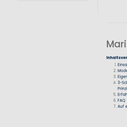
Mari
Inhaltsve
Eins
Mode
Eige
3-Sc
Prinz
Erfa
FAQ
Auf e