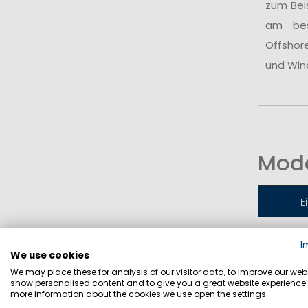
zum Bei
am be
Offshor
und Win
Mode
E
I
Jollen-
We use cookies
We may place these for analysis of our visitor data, to improve our webs
show personalised content and to give you a great website experience.
more information about the cookies we use open the settings.