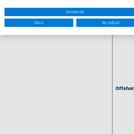
Coasta
Accept all
Deny
No, adjust
Offsho