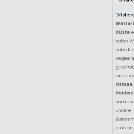
Offshor
Wetterl
Küste
e
hoher We
hohe Kr
Seglerin
geschütz
insbeso
Ostsee,
Hochse
und rau
Unsere
Zusamm
profess