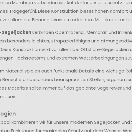
hten Membran verbunden ist. Auf der Innenseite schützt ein
s Tragegefühl. Diese Konstruktion bietet hohen Komfort un
ie vor allem auf Binnengewässern oder dem Mittelmeer unter
-Segeljacken
verbinden Obermaterial, Membran und Innenl
ein besonders leichtes, strapazierfähiges und atmungsakti
 Diese Konstruktion wird vor allem bei Offshore-Segeljacken 
langen Hochseetörns und extremen Wetterbedingungen zuve
 Material spielen auch funktionale Details eine wichtige Ro
e Bereiche an besonders beanspruchten Stellen, ergonomis
des Materials sollte immer auf das geplante Segelrevier u
mt sein.
logien
epool kombinieren wir für unsere modernen Segeljacken und 
hten Funktionen für maximalen Schutz auf dem Wasser. Wa