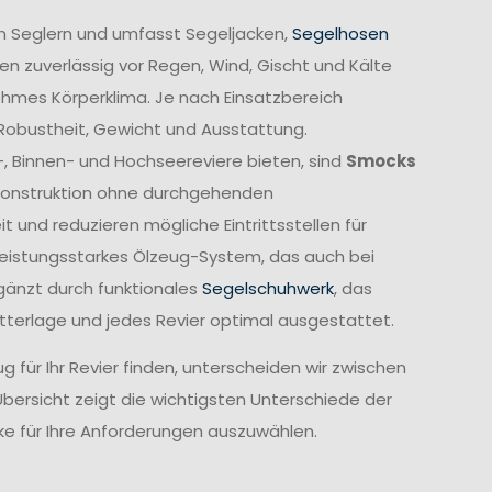
n Seglern und umfasst Segeljacken,
Segelhosen
n zuverlässig vor Regen, Wind, Gischt und Kälte
ehmes Körperklima. Je nach Einsatzbereich
 Robustheit, Gewicht und Ausstattung.
-, Binnen- und Hochseereviere bieten, sind
Smocks
e Konstruktion ohne durchgehenden
und reduzieren mögliche Eintrittsstellen für
leistungsstarkes Ölzeug-System, das auch bei
gänzt durch funktionales
Segelschuhwerk
, das
etterlage und jedes Revier optimal ausgestattet.
 für Ihr Revier finden, unterscheiden wir zwischen
Übersicht zeigt die wichtigsten Unterschiede der
cke für Ihre Anforderungen auszuwählen.