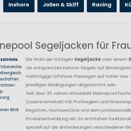
Inshore
Jollen & Skiff
Racing
K
nepool Segeljacken für Fr
Die Wahl der richtigen
Segeljacke
oder einem
rzeichnis
atzbereiche
Ob entspanntes Inshore-Segeln auf Binnengewäs
llvergleich
mehrtägige Offshore-Passagen auf hoher See –
nschaften
jeweiligen Bedingungen abgestimmt sein.
hichten-
ip
Seit über 35 Jahren entwickelt Marinepool hoch
hrung
Zusammenarbeit mit Profiseglern und Wasserspo
inen Blick
Regatten, Hochseetörns und dem professionellen 
Produktentwicklung ein. So entstehen funktional
speziell auf die Anforderungen verschiedener 