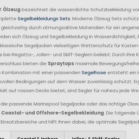
ff
Ölzeug
bezeichnet die wasserdichte Schutzbekleidung vo
mplette
Segelbekleidungs Sets
. Moderne Ölzeug Sets schütze
 gleichzeitig durch atmungsaktive Materialien für ein angen
iden sich Ölzeug und Segelbekleidung in Wasserdichtigkeit,
lassische Segeljacken vielseitigen Wetterschutz für Küsten
 bei Regatta-, Jollen- und Skiff-Seglern beliebt. Durch ihr
verschluss bieten die
Spraytops
maximale Bewegungsfreiheit 
n Kombination mit einer passenden
Segelhose
entsteht ein 
vollen Bedingungen auf dem Wasser zuverlässig schützt. Er
Halt auf nassen Decks bietet, sind Segler für nahezu jede W
 die passende Marinepool Segeljacke oder das richtige Ölzeug
, Coastal- und Offshore-Segelbekleidung
. Die folgende 
 Einsatzbereiche und hilft Ihnen dabei, die optimale Segelja
re
Coastal & Inshore
Jollen- & Skiff-Segler