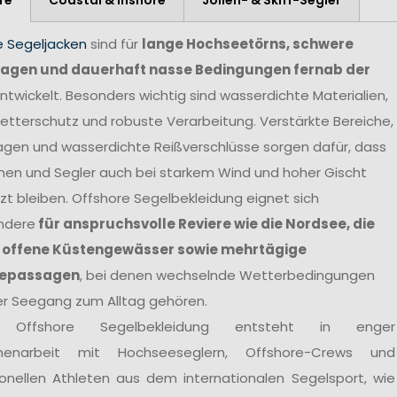
e Segeljacken
sind für
lange Hochseetörns, schwere
agen und dauerhaft nasse Bedingungen fernab der
ntwickelt. Besonders wichtig sind wasserdichte Materialien,
tterschutz und robuste Verarbeitung. Verstärkte Bereiche,
agen und wasserdichte Reißverschlüsse sorgen dafür, dass
nen und Segler auch bei starkem Wind und hoher Gischt
t bleiben. Offshore Segelbekleidung eignet sich
ndere
für anspruchsvolle Reviere wie die Nordsee, die
 offene Küstengewässer sowie mehrtägige
epassagen
, bei denen wechselnde Wetterbedingungen
er Seegang zum Alltag gehören.
 Offshore Segelbekleidung entsteht in enger
enarbeit mit Hochseeseglern, Offshore-Crews und
ionellen Athleten aus dem internationalen Segelsport, wie