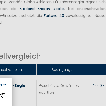
spiel Vendée Globe Athleten. Für Fahrtensegler eignet sich
sten die
Gotland Ocean Jacke
, bei anspruchsvollen
e-Einsätzen schützt die
Fortuna 2.0
zuverlässig vor Nässe
d.
llvergleich
insatzbereich
Bedingungen
mprint
 & Skiff-Segler
Geschützte Gewässer,
5.000 -
sportlich
ite,
 For