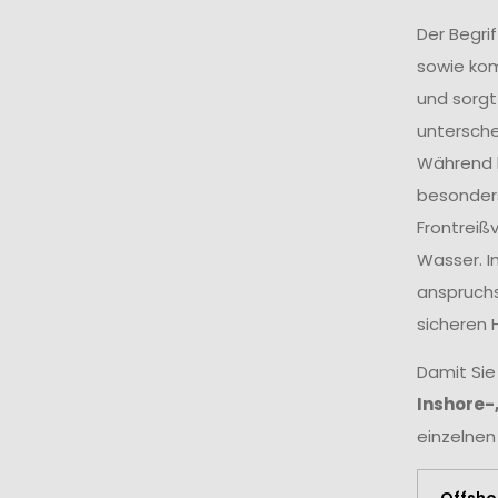
Der Begri
sowie ko
und sorgt
untersche
Während k
besonders
Frontreiß
Wasser. I
anspruchs
sicheren 
Damit Sie
Inshore-
einzelnen
Offsho