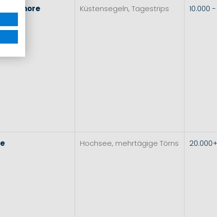
l
&
Inshore
Küstensegeln, Tagestrips
10.000 
re
Hochsee, mehrtägige Törns
20.000