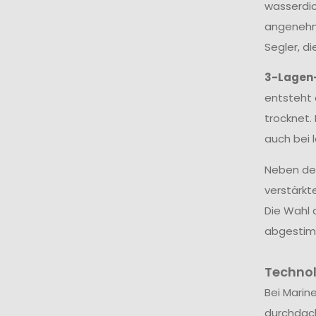
wasserdic
angenehme
Segler, d
3-Lagen
entsteht 
trocknet.
auch bei 
Neben dem
verstärkt
Die Wahl 
abgestim
Techno
Bei Marin
durchdac