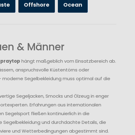
üste
Offshore
Ocean
auen & Männer
Spraytop
hängt maßgeblich vom Einsatzbereich ab.
sern, anspruchsvolle Küstentörns oder
 moderne Segelbekleidung muss optimal auf die
wertige Segeljacken, Smocks und Ölzeug in enger
rtexperten. Erfahrungen aus internationalen
Segelsport fließen kontinuierlich in die
e Segelbekleidung und durchdachte Details, die
Reviere und Wetterbedingungen abgestimmt sind.