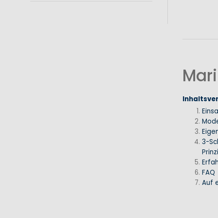
Mari
Inhaltsve
Eins
Mode
Eige
3-Sc
Prinz
Erfa
FAQ
Auf e