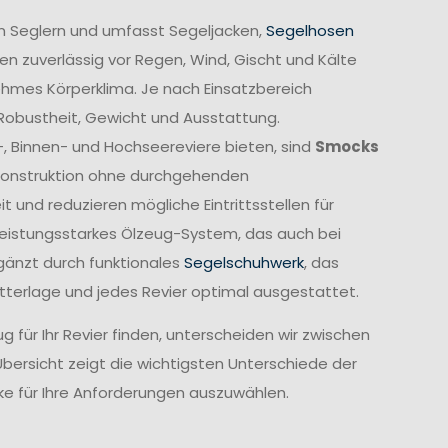
n Seglern und umfasst Segeljacken,
Segelhosen
n zuverlässig vor Regen, Wind, Gischt und Kälte
ehmes Körperklima. Je nach Einsatzbereich
 Robustheit, Gewicht und Ausstattung.
-, Binnen- und Hochseereviere bieten, sind
Smocks
e Konstruktion ohne durchgehenden
und reduzieren mögliche Eintrittsstellen für
leistungsstarkes Ölzeug-System, das auch bei
gänzt durch funktionales
Segelschuhwerk
, das
etterlage und jedes Revier optimal ausgestattet.
 für Ihr Revier finden, unterscheiden wir zwischen
Übersicht zeigt die wichtigsten Unterschiede der
cke für Ihre Anforderungen auszuwählen.