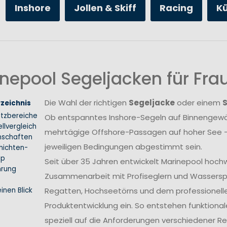
Inshore
Jollen & Skiff
Racing
K
nepool Segeljacken für Fr
Die Wahl der richtigen
Segeljacke
oder einem
rzeichnis
atzbereiche
Ob entspanntes Inshore-Segeln auf Binnengewäs
llvergleich
mehrtägige Offshore-Passagen auf hoher See –
nschaften
jeweiligen Bedingungen abgestimmt sein.
hichten-
ip
Seit über 35 Jahren entwickelt Marinepool hoch
hrung
Zusammenarbeit mit Profiseglern und Wasserspo
inen Blick
Regatten, Hochseetörns und dem professionellen 
Produktentwicklung ein. So entstehen funktional
speziell auf die Anforderungen verschiedener 