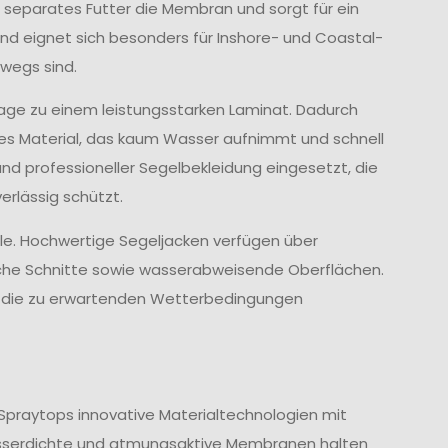
 separates Futter die Membran und sorgt für ein
d eignet sich besonders für Inshore- und Coastal-
wegs sind.
age zu einem leistungsstarken Laminat. Dadurch
ves Material, das kaum Wasser aufnimmt und schnell
und professioneller Segelbekleidung eingesetzt, die
rlässig schützt.
lle. Hochwertige Segeljacken verfügen über
che Schnitte sowie wasserabweisende Oberflächen.
nd die zu erwartenden Wetterbedingungen
Spraytops innovative Materialtechnologien mit
sserdichte und atmungsaktive Membranen halten