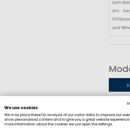
zum Bei
am be
Offshor
und Win
Mode
E
I
Jollen-
We use cookies
We may place these for analysis of our visitor data, to improve our webs
show personalised content and to give you a great website experience.
more information about the cookies we use open the settings.