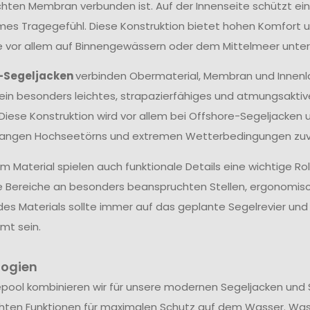
hten Membran verbunden ist. Auf der Innenseite schützt ein
s Tragegefühl. Diese Konstruktion bietet hohen Komfort un
ie vor allem auf Binnengewässern oder dem Mittelmeer unter
-Segeljacken
verbinden Obermaterial, Membran und Innenl
ein besonders leichtes, strapazierfähiges und atmungsakti
 Diese Konstruktion wird vor allem bei Offshore-Segeljacken 
langen Hochseetörns und extremen Wetterbedingungen zuve
 Material spielen auch funktionale Details eine wichtige Ro
e Bereiche an besonders beanspruchten Stellen, ergonomis
des Materials sollte immer auf das geplante Segelrevier u
mt sein.
logien
epool kombinieren wir für unsere modernen Segeljacken und 
hten Funktionen für maximalen Schutz auf dem Wasser. Wa