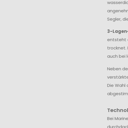
wasserdic
angenehme
Segler, d
3-Lagen
entsteht 
trocknet.
auch bei 
Neben dem
verstärkt
Die Wahl 
abgestim
Techno
Bei Marin
durchdac