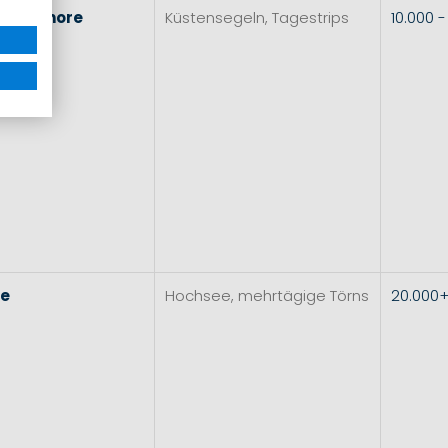
l
&
Inshore
Küstensegeln, Tagestrips
10.000 
re
Hochsee, mehrtägige Törns
20.000