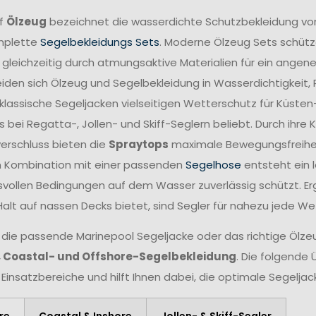
ff
Ölzeug
bezeichnet die wasserdichte Schutzbekleidung vo
mplette
Segelbekleidungs Sets
. Moderne Ölzeug Sets schütze
 gleichzeitig durch atmungsaktive Materialien für ein angen
iden sich Ölzeug und Segelbekleidung in Wasserdichtigkeit,
lassische Segeljacken vielseitigen Wetterschutz für Küsten
 bei Regatta-, Jollen- und Skiff-Seglern beliebt. Durch ihr
verschluss bieten die
Spraytops
maximale Bewegungsfreiheit 
n Kombination mit einer passenden
Segelhose
entsteht ein 
vollen Bedingungen auf dem Wasser zuverlässig schützt. Er
Halt auf nassen Decks bietet, sind Segler für nahezu jede W
 die passende Marinepool Segeljacke oder das richtige Ölzeug
, Coastal- und Offshore-Segelbekleidung
. Die folgende 
 Einsatzbereiche und hilft Ihnen dabei, die optimale Segelja
re
Coastal & Inshore
Jollen- & Skiff-Segler