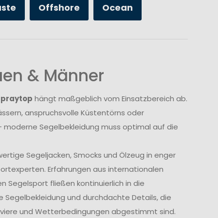
üste
Offshore
Ocean
auen & Männer
Spraytop
hängt maßgeblich vom Einsatzbereich ab.
sern, anspruchsvolle Küstentörns oder
 moderne Segelbekleidung muss optimal auf die
wertige Segeljacken, Smocks und Ölzeug in enger
rtexperten. Erfahrungen aus internationalen
Segelsport fließen kontinuierlich in die
e Segelbekleidung und durchdachte Details, die
Reviere und Wetterbedingungen abgestimmt sind.