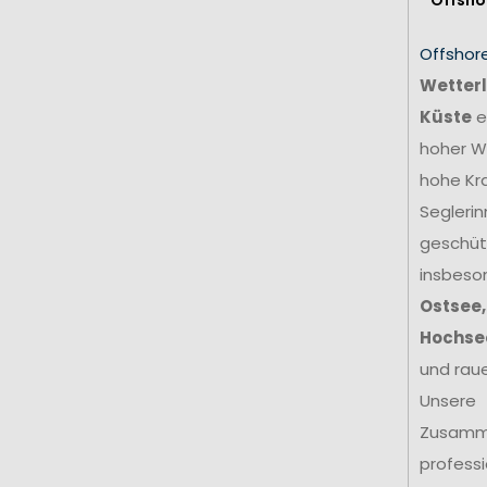
Offshor
Wetterl
Küste
e
hoher We
hohe Kr
Seglerin
geschütz
insbeso
Ostsee,
Hochse
und rau
Unsere
Zusamm
profess