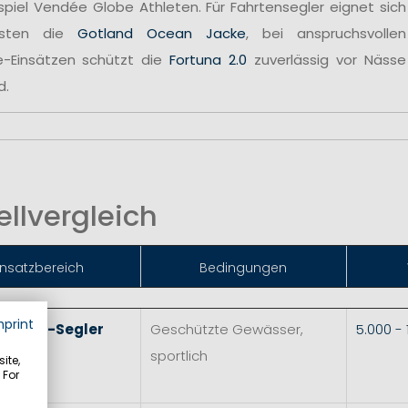
spiel Vendée Globe Athleten. Für Fahrtensegler eignet sich
sten die
Gotland Ocean Jacke
, bei anspruchsvollen
e-Einsätzen schützt die
Fortuna 2.0
zuverlässig vor Nässe
d.
llvergleich
insatzbereich
Bedingungen
mprint
 & Skiff-Segler
Geschützte Gewässer,
5.000 -
sportlich
ite,
 For