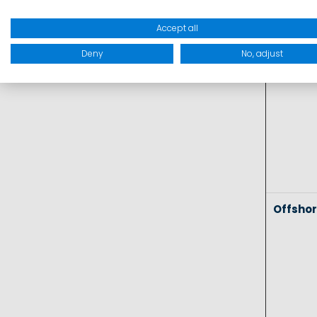
Coasta
Accept all
Deny
No, adjust
Offsho