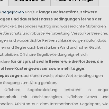
e Segeljacken
sind für
lange Hochseetörns, schwere
agen und dauerhaft nasse Bedingungen fernab der
ntwickelt. Besonders wichtig sind wasserdichte Materialien,
tterschutz und robuste Verarbeitung. Verstärkte Bereiche,
agen und wasserdichte Reißverschlüsse sorgen dafür, dass
nen und Segler auch bei starkem Wind und hoher Gischt
t bleiben. Offshore Segelbekleidung eignet sich
ndere
für anspruchsvolle Reviere wie die Nordsee, die
 offene Küstengewässer sowie mehrtägige
epassagen
, bei denen wechselnde Wetterbedingungen
er Seegang zum Alltag gehören.
 Offshore Segelbekleidung entsteht in enger
enarbeit mit Hochseeseglern, Offshore-Crews und
ionellen Athleten aus dem internationalen Segelsport, wie