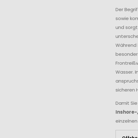
Der Begri
sowie ko
und sorgt
untersche
Während k
besonders
Frontreiß
Wasser. I
anspruchs
sicheren 
Damit Sie
Inshore-
einzelnen
Offsho