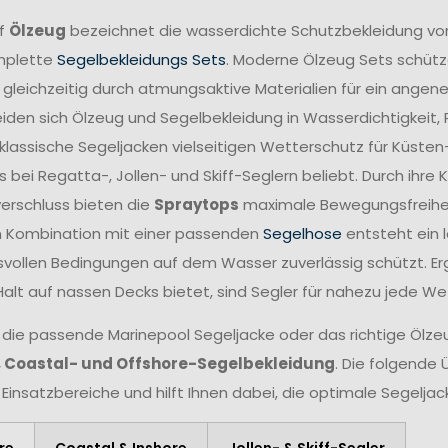
ff
Ölzeug
bezeichnet die wasserdichte Schutzbekleidung vo
mplette
Segelbekleidungs Sets
. Moderne Ölzeug Sets schütze
 gleichzeitig durch atmungsaktive Materialien für ein angen
iden sich Ölzeug und Segelbekleidung in Wasserdichtigkeit,
lassische Segeljacken vielseitigen Wetterschutz für Küsten
 bei Regatta-, Jollen- und Skiff-Seglern beliebt. Durch ihr
verschluss bieten die
Spraytops
maximale Bewegungsfreiheit 
n Kombination mit einer passenden
Segelhose
entsteht ein 
vollen Bedingungen auf dem Wasser zuverlässig schützt. Er
Halt auf nassen Decks bietet, sind Segler für nahezu jede W
 die passende Marinepool Segeljacke oder das richtige Ölzeug
, Coastal- und Offshore-Segelbekleidung
. Die folgende 
 Einsatzbereiche und hilft Ihnen dabei, die optimale Segelja
re
Coastal & Inshore
Jollen- & Skiff-Segler