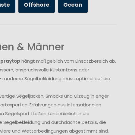
üste
Offshore
Ocean
auen & Männer
Spraytop
hängt maßgeblich vom Einsatzbereich ab.
sern, anspruchsvolle Küstentörns oder
 moderne Segelbekleidung muss optimal auf die
wertige Segeljacken, Smocks und Ölzeug in enger
rtexperten. Erfahrungen aus internationalen
Segelsport fließen kontinuierlich in die
e Segelbekleidung und durchdachte Details, die
Reviere und Wetterbedingungen abgestimmt sind.