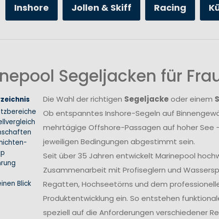
Inshore
Jollen & Skiff
Racing
K
nepool Segeljacken für Fr
Die Wahl der richtigen
Segeljacke
oder einem
rzeichnis
atzbereiche
Ob entspanntes Inshore-Segeln auf Binnengewäs
llvergleich
mehrtägige Offshore-Passagen auf hoher See –
nschaften
jeweiligen Bedingungen abgestimmt sein.
hichten-
ip
Seit über 35 Jahren entwickelt Marinepool hoch
hrung
Zusammenarbeit mit Profiseglern und Wasserspo
inen Blick
Regatten, Hochseetörns und dem professionellen 
Produktentwicklung ein. So entstehen funktional
speziell auf die Anforderungen verschiedener 