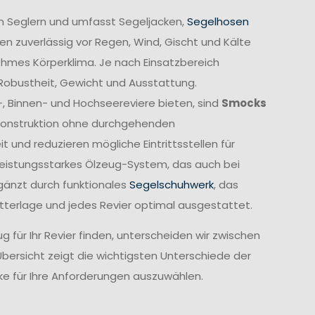
n Seglern und umfasst Segeljacken,
Segelhosen
n zuverlässig vor Regen, Wind, Gischt und Kälte
ehmes Körperklima. Je nach Einsatzbereich
 Robustheit, Gewicht und Ausstattung.
-, Binnen- und Hochseereviere bieten, sind
Smocks
e Konstruktion ohne durchgehenden
und reduzieren mögliche Eintrittsstellen für
leistungsstarkes Ölzeug-System, das auch bei
gänzt durch funktionales
Segelschuhwerk
, das
etterlage und jedes Revier optimal ausgestattet.
 für Ihr Revier finden, unterscheiden wir zwischen
Übersicht zeigt die wichtigsten Unterschiede der
cke für Ihre Anforderungen auszuwählen.