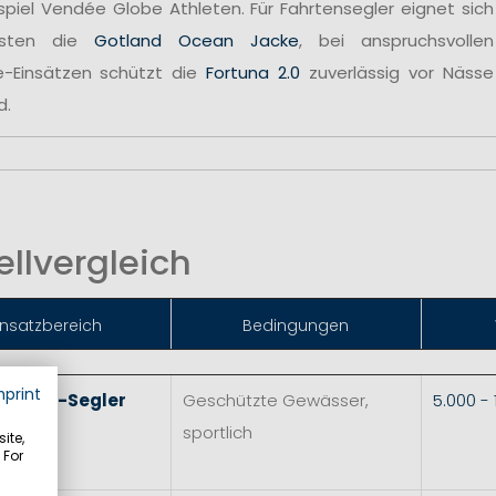
spiel Vendée Globe Athleten. Für Fahrtensegler eignet sich
sten die
Gotland Ocean Jacke
, bei anspruchsvollen
e-Einsätzen schützt die
Fortuna 2.0
zuverlässig vor Nässe
d.
llvergleich
insatzbereich
Bedingungen
mprint
 & Skiff-Segler
Geschützte Gewässer,
5.000 -
sportlich
ite,
 For