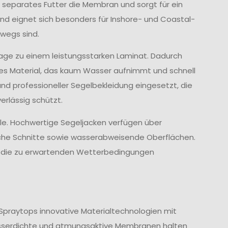
 separates Futter die Membran und sorgt für ein
d eignet sich besonders für Inshore- und Coastal-
wegs sind.
age zu einem leistungsstarken Laminat. Dadurch
ves Material, das kaum Wasser aufnimmt und schnell
und professioneller Segelbekleidung eingesetzt, die
rlässig schützt.
lle. Hochwertige Segeljacken verfügen über
che Schnitte sowie wasserabweisende Oberflächen.
nd die zu erwartenden Wetterbedingungen
Spraytops innovative Materialtechnologien mit
sserdichte und atmungsaktive Membranen halten