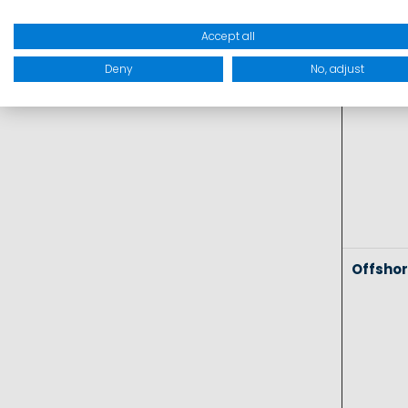
Coasta
Accept all
Deny
No, adjust
Offsho