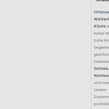
Offshor
Wetterl
Küste
e
hoher We
hohe Kr
Seglerin
geschütz
insbeso
Ostsee,
Hochse
und rau
Unsere
Zusamm
profess