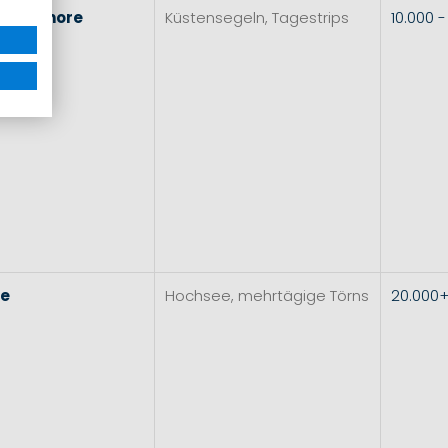
l
&
Inshore
Küstensegeln, Tagestrips
10.000 
re
Hochsee, mehrtägige Törns
20.000