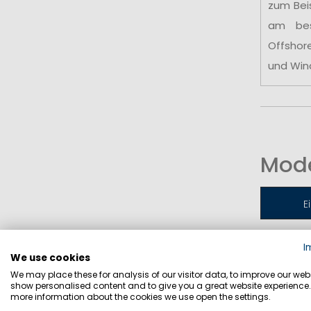
zum Bei
am be
Offshor
und Win
Mode
E
I
Jollen-
We use cookies
We may place these for analysis of our visitor data, to improve our webs
show personalised content and to give you a great website experience.
more information about the cookies we use open the settings.