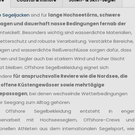
e Segeljacken
sind für
lange Hochseetörns, schwere
agen und dauerhaft nasse Bedingungen fernab der
ntwickelt. Besonders wichtig sind wasserdichte Materialien,
tterschutz und robuste Verarbeitung. Verstärkte Bereiche,
agen und wasserdichte Reißverschlüsse sorgen dafür, dass
nen und Segler auch bei starkem Wind und hoher Gischt
t bleiben. Offshore Segelbekleidung eignet sich
ndere
für anspruchsvolle Reviere wie die Nordsee, die
 offene Küstengewässer sowie mehrtägige
epassagen
, bei denen wechselnde Wetterbedingungen
er Seegang zum Alltag gehören.
 Offshore Segelbekleidung entsteht in enger
enarbeit mit Hochseeseglern, Offshore-Crews und
ionellen Athleten aus dem internationalen Segelsport, wie