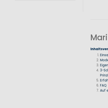
Mari
Inhaltsve
Eins
Mode
Eige
3-Sc
Prinz
Erfa
FAQ
Auf e