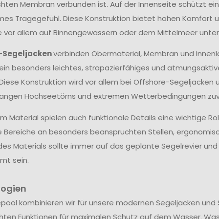
hten Membran verbunden ist. Auf der Innenseite schützt ein
s Tragegefühl. Diese Konstruktion bietet hohen Komfort un
ie vor allem auf Binnengewässern oder dem Mittelmeer unter
-Segeljacken
verbinden Obermaterial, Membran und Innenl
ein besonders leichtes, strapazierfähiges und atmungsakti
 Diese Konstruktion wird vor allem bei Offshore-Segeljacken 
langen Hochseetörns und extremen Wetterbedingungen zuve
 Material spielen auch funktionale Details eine wichtige Ro
e Bereiche an besonders beanspruchten Stellen, ergonomis
des Materials sollte immer auf das geplante Segelrevier u
mt sein.
logien
epool kombinieren wir für unsere modernen Segeljacken und 
hten Funktionen für maximalen Schutz auf dem Wasser. Wa