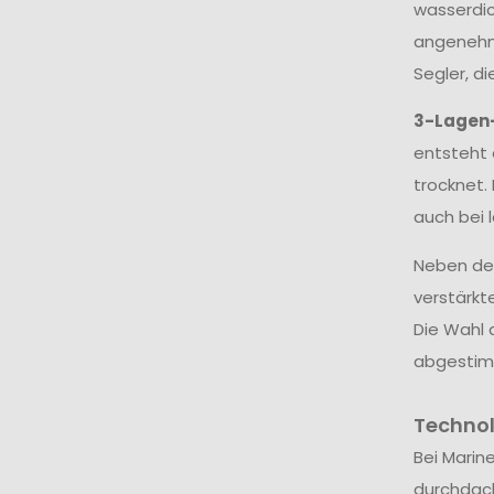
wasserdic
angenehme
Segler, d
3-Lagen
entsteht 
trocknet.
auch bei 
Neben dem
verstärkt
Die Wahl 
abgestim
Techno
Bei Marin
durchdac