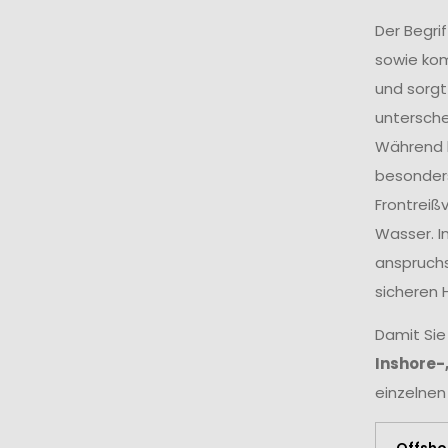
Der Begri
sowie ko
und sorgt
untersche
Während k
besonders
Frontreiß
Wasser. I
anspruchs
sicheren 
Damit Sie
Inshore-
einzelnen
Offsho