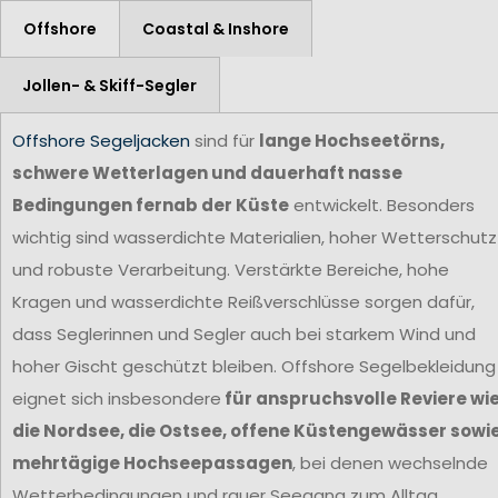
Offshore
Coastal & Inshore
Jollen- & Skiff-Segler
Offshore Segeljacken
sind für
lange Hochseetörns,
schwere Wetterlagen und dauerhaft nasse
Bedingungen fernab der Küste
entwickelt. Besonders
wichtig sind wasserdichte Materialien, hoher Wetterschutz
und robuste Verarbeitung. Verstärkte Bereiche, hohe
Kragen und wasserdichte Reißverschlüsse sorgen dafür,
dass Seglerinnen und Segler auch bei starkem Wind und
hoher Gischt geschützt bleiben. Offshore Segelbekleidung
eignet sich insbesondere
für anspruchsvolle Reviere wi
die Nordsee, die Ostsee, offene Küstengewässer sowi
mehrtägige Hochseepassagen
, bei denen wechselnde
Wetterbedingungen und rauer Seegang zum Alltag