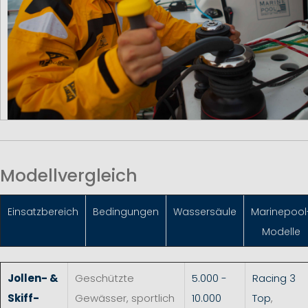
Modellvergleich
Einsatzbereich
Bedingungen
Wassersäule
Marinepool
Modelle
Jollen- &
Geschützte
5.000 -
Racing 3
Skiff-
Gewässer, sportlich
10.000
Top
,