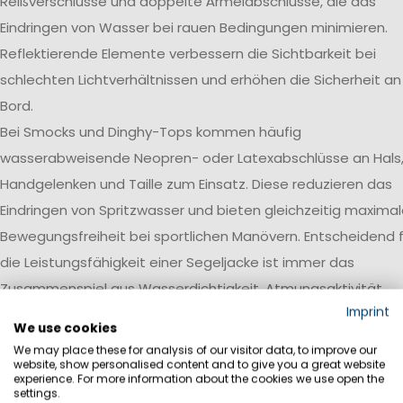
Reißverschlüsse und doppelte Ärmelabschlüsse, die das
Eindringen von Wasser bei rauen Bedingungen minimieren.
Reflektierende Elemente verbessern die Sichtbarkeit bei
schlechten Lichtverhältnissen und erhöhen die Sicherheit an
Bord.
Bei Smocks und Dinghy-Tops kommen häufig
wasserabweisende Neopren- oder Latexabschlüsse an Hals
Handgelenken und Taille zum Einsatz. Diese reduzieren das
Eindringen von Spritzwasser und bieten gleichzeitig maxima
Bewegungsfreiheit bei sportlichen Manövern. Entscheidend f
die Leistungsfähigkeit einer Segeljacke ist immer das
Zusammenspiel aus Wasserdichtigkeit, Atmungsaktivität,
Imprint
Robustheit und einer auf den jeweiligen Einsatzbereich
We use cookies
abgestimmten Ausstattung.
We may place these for analysis of our visitor data, to improve our
website, show personalised content and to give you a great website
Wasserdichtigkeit
experience. For more information about the cookies we use open the
settings.