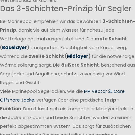
Wetterschutzfunktionen.
Das 3-Schichten-Prinzip für Segler
Bei Marinepool empfehlen wir das bewährten
3-Schichten
Prinzip
, damit Sie auf dem Wasser für nahezu jede
Wetterlage optimal ausgerüstet sind. Die
erste Schicht
(
Baselayer
)
transportiert Feuchtigkeit vom Körper weg,
während die
zweite Schicht (
Midlayer
)
für die notwendige
Wärmeisolierung sorgt. Die
äußere Schicht
, bestehend au
Segeljacke und Segelhose, schützt zuverlässig vor Wind,
Regen und Gischt.
Viele Marinepool Segeljacken, wie die
MP Vector 2L Core
Offshore Jacke
, verfügen über eine praktische
Inzip-
Funktion
. Damit lässt sich ein kompatibler Midlayer direkt in
die Jacke einzippen und beide Schichten werden zu einem
perfekt abgestimmten System. Das sorgt für zusätzlichen
Komfort, optimale Bewegungsfreiheit und maximale