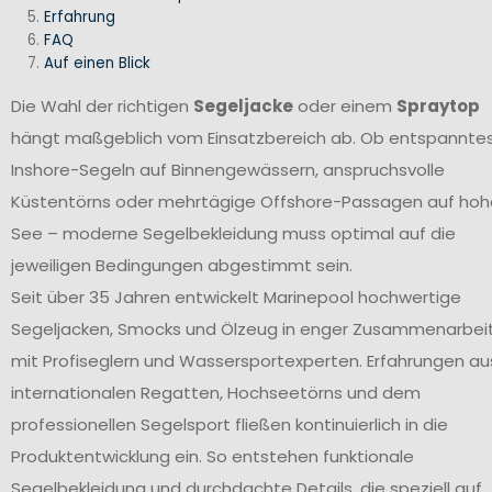
Erfahrung
FAQ
Auf einen Blick
Die Wahl der richtigen
Segeljacke
oder einem
Spraytop
hängt maßgeblich vom Einsatzbereich ab. Ob entspannte
Inshore-Segeln auf Binnengewässern, anspruchsvolle
Küstentörns oder mehrtägige Offshore-Passagen auf hoh
See – moderne Segelbekleidung muss optimal auf die
jeweiligen Bedingungen abgestimmt sein.
Seit über 35 Jahren entwickelt Marinepool hochwertige
Segeljacken, Smocks und Ölzeug in enger Zusammenarbei
mit Profiseglern und Wassersportexperten. Erfahrungen au
internationalen Regatten, Hochseetörns und dem
professionellen Segelsport fließen kontinuierlich in die
Produktentwicklung ein. So entstehen funktionale
Segelbekleidung und durchdachte Details, die speziell auf