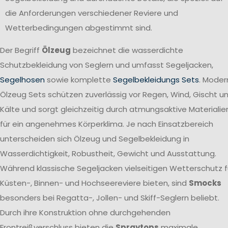
die Anforderungen verschiedener Reviere und
Wetterbedingungen abgestimmt sind.
Der Begriff
Ölzeug
bezeichnet die wasserdichte
Schutzbekleidung von Seglern und umfasst Segeljacken,
Segelhosen
sowie komplette
Segelbekleidungs Sets
. Moder
Ölzeug Sets schützen zuverlässig vor Regen, Wind, Gischt u
Kälte und sorgt gleichzeitig durch atmungsaktive Materialie
für ein angenehmes Körperklima. Je nach Einsatzbereich
unterscheiden sich Ölzeug und Segelbekleidung in
Wasserdichtigkeit, Robustheit, Gewicht und Ausstattung.
Während klassische Segeljacken vielseitigen Wetterschutz f
Küsten-, Binnen- und Hochseereviere bieten, sind
Smocks
besonders bei Regatta-, Jollen- und Skiff-Seglern beliebt.
Durch ihre Konstruktion ohne durchgehenden
Frontreißverschluss bieten die
Spraytops
maximale