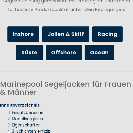
Segelbekleidung gemeinsam mit Profiseglern und stehen
für höchste Produktqualität unter allen Bedingungen.
Inshore
Jollen & Skiff
Racing
Küste
Offshore
Ocean
Marinepool Segeljacken für Frauen
& Männer
Inhaltsverzeichnis
Einsatzbereiche
Modellvergleich
Eigenschaften
3-Schichten-Prinzip