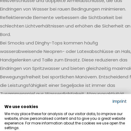
Reißverschlüsse und doppelte Ärmelabschlüsse, die das
Eindringen von Wasser bei rauen Bedingungen minimieren.
Reflektierende Elemente verbessern die Sichtbarkeit bei
schlechten Lichtverhältnissen und erhöhen die Sicherheit an
Bord.
Bei Smocks und Dinghy-Tops kommen häufig
wasserabweisende Neopren- oder Latexabschlüsse an Hals
Handgelenken und Taille zum Einsatz. Diese reduzieren das
Eindringen von Spritzwasser und bieten gleichzeitig maxima
Bewegungsfreiheit bei sportlichen Manövern. Entscheidend f
die Leistungsfähigkeit einer Segeljacke ist immer das
Zusammenspiel aus Wasserdichtigkeit, Atmungsaktivität,
Imprint
Robustheit und einer auf den jeweiligen Einsatzbereich
We use cookies
abgestimmten Ausstattung.
We may place these for analysis of our visitor data, to improve our
website, show personalised content and to give you a great website
Wasserdichtigkeit
experience. For more information about the cookies we use open the
settings.