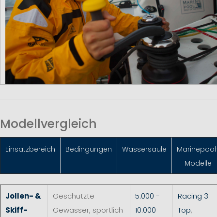
Modellvergleich
Einsatzbereich
Bedingungen
Wassersäule
Marinepool
Modelle
Jollen- &
Geschützte
5.000 -
Racing 3
Skiff-
Gewässer, sportlich
10.000
Top
,