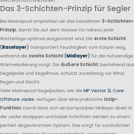
Wetterschutzfunktionen.
Das 3-Schichten-Prinzip für Segler
Bei Marinepool empfehlen wir das bewährten
3-Schichten
Prinzip
, damit Sie auf dem Wasser für nahezu jede
Wetterlage optimal ausgerüstet sind. Die
erste Schicht
(
Baselayer
)
transportiert Feuchtigkeit vom Körper weg,
während die
zweite Schicht (
Midlayer
)
für die notwendige
Wärmeisolierung sorgt. Die
äußere Schicht
, bestehend au
Segeljacke und Segelhose, schützt zuverlässig vor Wind,
Regen und Gischt.
Viele Marinepool Segeljacken, wie die
MP Vector 2L Core
Offshore Jacke
, verfügen über eine praktische
Inzip-
Funktion
. Damit lässt sich ein kompatibler Midlayer direkt in
die Jacke einzippen und beide Schichten werden zu einem
perfekt abgestimmten System. Das sorgt für zusätzlichen
Komfort, optimale Bewegungsfreiheit und maximale