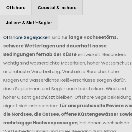
Offshore
Coastal & Inshore
Jollen- & Skiff-Segler
Offshore Segeljacken
sind für
lange Hochseetörns,
schwere Wetterlagen und dauerhaft nasse
Bedingungen fernab der Küste
entwickelt. Besonders
wichtig sind wasserdichte Materialien, hoher Wetterschutz
und robuste Verarbeitung. Verstärkte Bereiche, hohe
Kragen und wasserdichte Reißverschlüsse sorgen dafür,
dass Seglerinnen und Segler auch bei starkem Wind und
hoher Gischt geschützt bleiben. Offshore Segelbekleidung
eignet sich insbesondere
für anspruchsvolle Reviere wi
die Nordsee, die Ostsee, offene Küstengewässer sowi
mehrtägige Hochseepassagen
, bei denen wechselnde
Wetterbedingungen und rauer Seegang zum Alltag