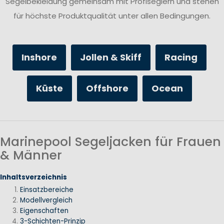
Segelbekleidung gemeinsam mit Profiseglern und stehen
für höchste Produktqualität unter allen Bedingungen.
Inshore
Jollen & Skiff
Racing
Küste
Offshore
Ocean
Marinepool Segeljacken für Frauen
& Männer
Inhaltsverzeichnis
Einsatzbereiche
Modellvergleich
Eigenschaften
3-Schichten-Prinzip