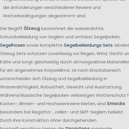
die Anforderungen verschiedener Reviere und
Wetterbedingungen abgestimmt sind.
Der Begriff
Ölzeug
bezeichnet die wasserdichte
Schutzbekleidung von Seglern und umfasst Segeljacken,
Segelhosen
sowie komplette
Segelbekleidungs Sets
. Moder
Ölzeug Sets schützen zuverlässig vor Regen, Wind, Gischt u
Kälte und sorgt gleichzeitig durch atmungsaktive Materialie
für ein angenehmes Körperklima. Je nach Einsatzbereich
unterscheiden sich Ölzeug und Segelbekleidung in
Wasserdichtigkeit, Robustheit, Gewicht und Ausstattung.
Während klassische Segeljacken vielseitigen Wetterschutz f
Küsten-, Binnen- und Hochseereviere bieten, sind
Smocks
besonders bei Regatta-, Jollen- und Skiff-Seglern beliebt.
Durch ihre Konstruktion ohne durchgehenden
Frontreißverschluss bieten die
Spraytops
maximale