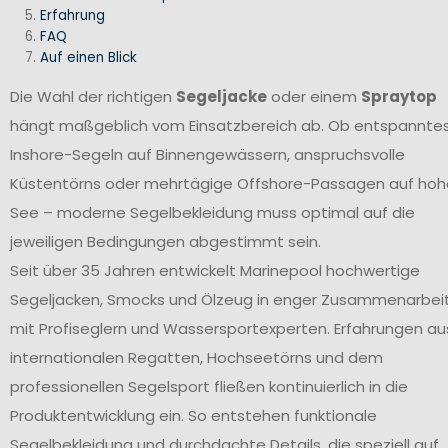
Erfahrung
FAQ
Auf einen Blick
Die Wahl der richtigen
Segeljacke
oder einem
Spraytop
hängt maßgeblich vom Einsatzbereich ab. Ob entspannte
Inshore-Segeln auf Binnengewässern, anspruchsvolle
Küstentörns oder mehrtägige Offshore-Passagen auf hoh
See – moderne Segelbekleidung muss optimal auf die
jeweiligen Bedingungen abgestimmt sein.
Seit über 35 Jahren entwickelt Marinepool hochwertige
Segeljacken, Smocks und Ölzeug in enger Zusammenarbei
mit Profiseglern und Wassersportexperten. Erfahrungen au
internationalen Regatten, Hochseetörns und dem
professionellen Segelsport fließen kontinuierlich in die
Produktentwicklung ein. So entstehen funktionale
Segelbekleidung und durchdachte Details, die speziell auf