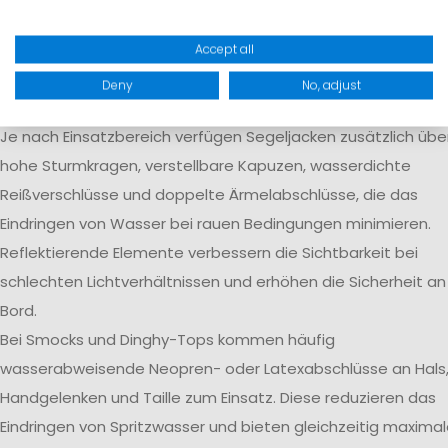
Körperfeuchtigkeit aktiv nach außen transportiert wird.
Verschweißte Nähte verhindern das Eindringen von Wasser 
Accept all
kritischen Stellen und erhöhen die langfristige Dichtigkeit de
Deny
No, adjust
Bekleidung.
Je nach Einsatzbereich verfügen Segeljacken zusätzlich übe
hohe Sturmkragen, verstellbare Kapuzen, wasserdichte
Reißverschlüsse und doppelte Ärmelabschlüsse, die das
Eindringen von Wasser bei rauen Bedingungen minimieren.
Reflektierende Elemente verbessern die Sichtbarkeit bei
schlechten Lichtverhältnissen und erhöhen die Sicherheit an
Bord.
Bei Smocks und Dinghy-Tops kommen häufig
wasserabweisende Neopren- oder Latexabschlüsse an Hals
Handgelenken und Taille zum Einsatz. Diese reduzieren das
Eindringen von Spritzwasser und bieten gleichzeitig maxima