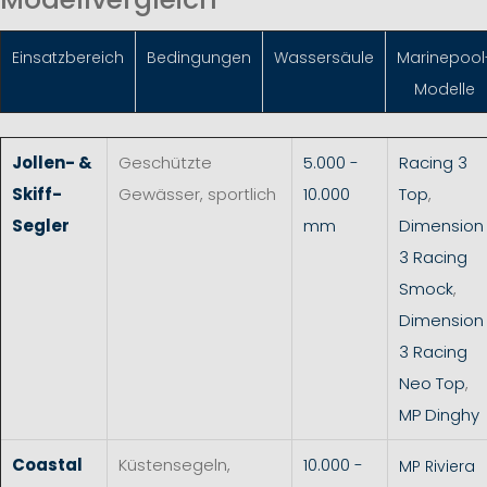
Einsatzbereich
Bedingungen
Wassersäule
Marinepool
Modelle
Jollen- &
Geschützte
5.000 -
Racing 3
Skiff-
Gewässer, sportlich
10.000
Top
,
Segler
mm
Dimension
3 Racing
Smock
,
Dimension
3 Racing
Neo Top
,
MP Dinghy
Coastal
Küstensegeln,
10.000 -
MP Riviera