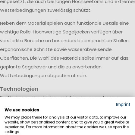
eingesetzt, die auch bei langen Hochseetörns und extreme
Wetterbedingungen zuverlässig schützt.
Neben dem Material spielen auch funktionale Details eine
wichtige Rolle. Hochwertige Segeljacken verfügen über
verstärkte Bereiche an besonders beanspruchten Stellen,
ergonomische Schnitte sowie wasserabweisende
Oberflächen. Die Wahl des Materials sollte immer auf das
geplante Segelrevier und die zu erwartenden
Wetterbedingungen abgestimmt sein.
Technologien
Bei Marinepool kombinieren wir für unsere modernen
Imprint
Segeljacken und Spraytops innovative Materialtechnologien
We use cookies
mit durchdachten Funktionen für maximalen Schutz auf de
We may place these for analysis of our visitor data, to improve our
website, show personalised content and to give you a great website
Wasser. Wasserdichte und atmungsaktive Membranen halt
experience. For more information about the cookies we use open the
settings.
Regen und Gischt zuverlässig draußen, während