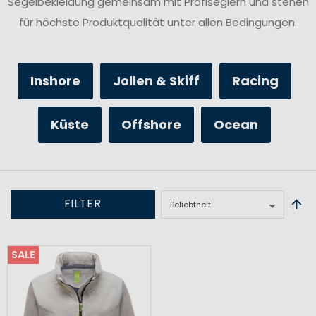
Segelbekleidung gemeinsam mit Profiseglern und stehen
für höchste Produktqualität unter allen Bedingungen.
Inshore
Jollen & Skiff
Racing
Küste
Offshore
Ocean
FILTER
SALE