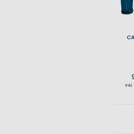
CA
Inkl
I