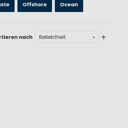
üste
Offshore
Ocean
rtieren nach