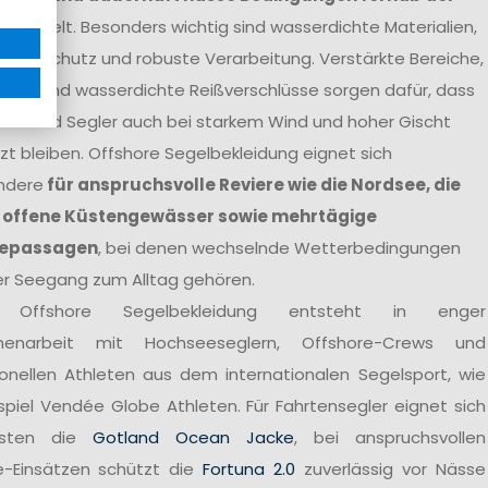
ntwickelt. Besonders wichtig sind wasserdichte Materialien,
tterschutz und robuste Verarbeitung. Verstärkte Bereiche,
agen und wasserdichte Reißverschlüsse sorgen dafür, dass
nen und Segler auch bei starkem Wind und hoher Gischt
t bleiben. Offshore Segelbekleidung eignet sich
ndere
für anspruchsvolle Reviere wie die Nordsee, die
 offene Küstengewässer sowie mehrtägige
epassagen
, bei denen wechselnde Wetterbedingungen
er Seegang zum Alltag gehören.
 Offshore Segelbekleidung entsteht in enger
enarbeit mit Hochseeseglern, Offshore-Crews und
ionellen Athleten aus dem internationalen Segelsport, wie
spiel Vendée Globe Athleten. Für Fahrtensegler eignet sich
sten die
Gotland Ocean Jacke
, bei anspruchsvollen
e-Einsätzen schützt die
Fortuna 2.0
zuverlässig vor Nässe