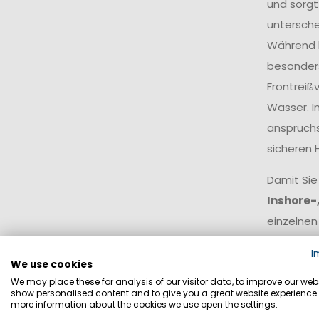
und sorgt
untersche
Während k
besonders
Frontreiß
Wasser. I
anspruchs
sicheren 
Damit Sie
Inshore-
einzelnen
I
Offsho
We use cookies
We may place these for analysis of our visitor data, to improve our webs
show personalised content and to give you a great website experience.
Offshor
more information about the cookies we use open the settings.
Wetterl