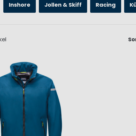
Inshore
Jollen & Skiff
Racing
K
kel
So