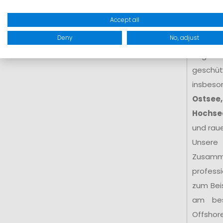
Küste
e
Accept all
hoher We
Deny
No, adjust
hohe Kr
Seglerin
geschütz
insbeso
Ostsee,
Hochse
und rau
Unsere
Zusamm
profess
zum Bei
am be
Offshor