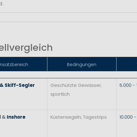
d.
llvergleich
insatzbereich
Bedingungen
 & Skiff-Segler
Geschützte Gewässer,
5.000 -
sportlich
l
&
Inshore
Küstensegeln, Tagestrips
10.000 