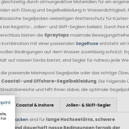
 gleichzeitig durch atmungsaktive Materialien für ein angen
iden sich Ölzeug und Segelbekleidung in Wasserdichtigkeit,
lassische Segeljacken vielseitigen Wetterschutz für Küsten
 bei Regatta-, Jollen- und Skiff-Seglern beliebt. Durch ihr
verschluss bieten die
Spraytops
maximale Bewegungsfreiheit 
n Kombination mit einer passenden
Segelhose
entsteht ein 
vollen Bedingungen auf dem Wasser zuverlässig schützt. Er
Halt auf nassen Decks bietet, sind Segler für nahezu jede W
 die passende Marinepool Segeljacke oder das richtige Ölzeug
, Coastal- und Offshore-Segelbekleidung
. Die folgende 
 Einsatzbereiche und hilft Ihnen dabei, die optimale Segelja
mprint
re
Coastal & Inshore
Jollen- & Skiff-Segler
ite,
 For
e Segeljacken
sind für
lange Hochseetörns, schwere
agen und dauerhaft nasse Bedingungen fernab der