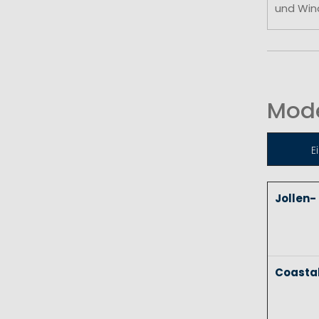
und Win
Mode
E
Jollen-
Coasta