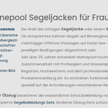
nepool Segeljacken für Fr
Die Wahl der richtigen
Segeljacke
oder einem
rzeichnis
atzbereiche
Ob entspanntes Inshore-Segeln auf Binnengewäs
llvergleich
mehrtägige Offshore-Passagen auf hoher See –
nschaften
jeweiligen Bedingungen abgestimmt sein.
hichten-
ip
Seit über 35 Jahren entwickelt Marinepool hoch
hrung
Zusammenarbeit mit Profiseglern und Wasserspo
inen Blick
Regatten, Hochseetörns und dem professionellen 
Produktentwicklung ein. So entstehen funktional
speziell auf die Anforderungen verschiedener 
ff
Ölzeug
bezeichnet die wasserdichte Schutzbekleidung vo
mplette
Segelbekleidungs Sets
. Moderne Ölzeug Sets schütze