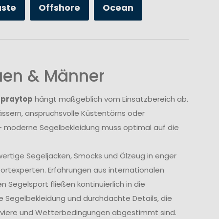
üste
Offshore
Ocean
auen & Männer
Spraytop
hängt maßgeblich vom Einsatzbereich ab.
sern, anspruchsvolle Küstentörns oder
 moderne Segelbekleidung muss optimal auf die
wertige Segeljacken, Smocks und Ölzeug in enger
rtexperten. Erfahrungen aus internationalen
Segelsport fließen kontinuierlich in die
e Segelbekleidung und durchdachte Details, die
Reviere und Wetterbedingungen abgestimmt sind.