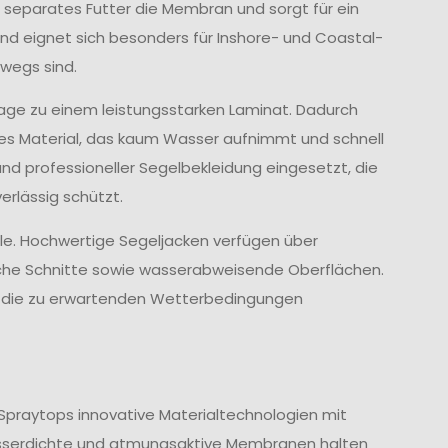
 separates Futter die Membran und sorgt für ein
d eignet sich besonders für Inshore- und Coastal-
wegs sind.
age zu einem leistungsstarken Laminat. Dadurch
ves Material, das kaum Wasser aufnimmt und schnell
und professioneller Segelbekleidung eingesetzt, die
rlässig schützt.
lle. Hochwertige Segeljacken verfügen über
che Schnitte sowie wasserabweisende Oberflächen.
nd die zu erwartenden Wetterbedingungen
Spraytops innovative Materialtechnologien mit
sserdichte und atmungsaktive Membranen halten