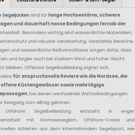
e Segeljacken
sind für
lange Hochseetörns, schwere
agen und dauerhaft nasse Bedingungen fernab der
ntwickelt. Besonders wichtig sind wasserdichte Materialien,
tterschutz und robuste Verarbeitung. Verstärkte Bereiche,
agen und wasserdichte Reißverschlüsse sorgen dafür, dass
nen und Segler auch bei starkem Wind und hoher Gischt
t bleiben. Offshore Segelbekleidung eignet sich
ndere
für anspruchsvolle Reviere wie die Nordsee, die
 offene Küstengewässer sowie mehrtägige
epassagen
, bei denen wechselnde Wetterbedingungen
er Seegang zum Alltag gehören.
 Offshore Segelbekleidung entsteht in enger
enarbeit mit Hochseeseglern, Offshore-Crews und
ionellen Athleten aus dem internationalen Segelsport, wie