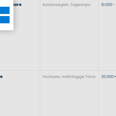
l
&
Inshore
Küstensegeln, Tagestrips
10.000 
re
Hochsee, mehrtägige Törns
20.000