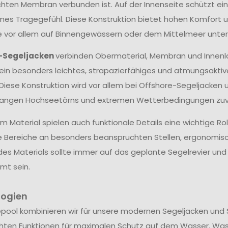
hten Membran verbunden ist. Auf der Innenseite schützt ein
s Tragegefühl. Diese Konstruktion bietet hohen Komfort un
ie vor allem auf Binnengewässern oder dem Mittelmeer unter
-Segeljacken
verbinden Obermaterial, Membran und Innenl
ein besonders leichtes, strapazierfähiges und atmungsakti
 Diese Konstruktion wird vor allem bei Offshore-Segeljacken 
langen Hochseetörns und extremen Wetterbedingungen zuve
 Material spielen auch funktionale Details eine wichtige Ro
e Bereiche an besonders beanspruchten Stellen, ergonomis
des Materials sollte immer auf das geplante Segelrevier u
mt sein.
logien
epool kombinieren wir für unsere modernen Segeljacken und 
hten Funktionen für maximalen Schutz auf dem Wasser. Wa