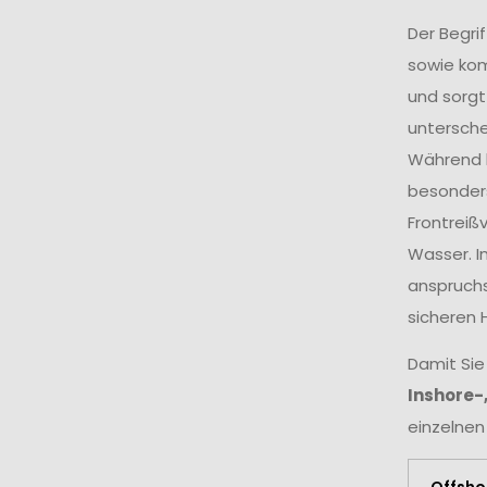
Der Begri
sowie ko
und sorgt
untersche
Während k
besonders
Frontreiß
Wasser. I
anspruchs
sicheren 
Damit Sie
Inshore-
einzelnen
Offsho