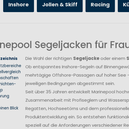
Inshore
Jollen & Skiff
Racing
K
nepool Segeljacken für Fr
Die Wahl der richtigen
Segeljacke
oder einem
rzeichnis
atzbereiche
Ob entspanntes Inshore-Segeln auf Binnengewäs
llvergleich
mehrtägige Offshore-Passagen auf hoher See –
nschaften
jeweiligen Bedingungen abgestimmt sein.
hichten-
ip
Seit über 35 Jahren entwickelt Marinepool hoch
hrung
Zusammenarbeit mit Profiseglern und Wasserspo
inen Blick
Regatten, Hochseetörns und dem professionellen 
Produktentwicklung ein. So entstehen funktional
speziell auf die Anforderungen verschiedener 