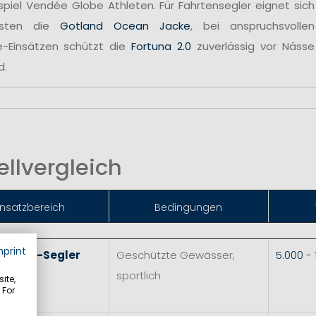
spiel Vendée Globe Athleten. Für Fahrtensegler eignet sich
sten die
Gotland Ocean Jacke
, bei anspruchsvollen
e-Einsätzen schützt die
Fortuna 2.0
zuverlässig vor Nässe
d.
llvergleich
insatzbereich
Bedingungen
mprint
 & Skiff-Segler
Geschützte Gewässer,
5.000 -
sportlich
ite,
 For