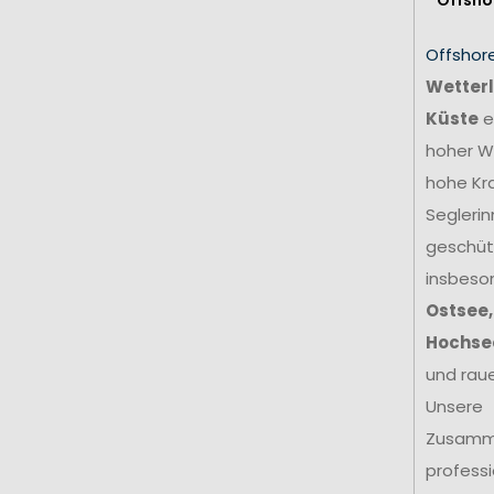
Offshor
Wetterl
Küste
e
hoher We
hohe Kr
Seglerin
geschütz
insbeso
Ostsee,
Hochse
und rau
Unsere
Zusamm
profess