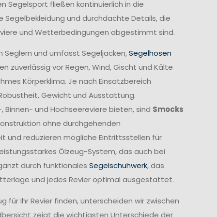
Segelsport fließen kontinuierlich in die
e Segelbekleidung und durchdachte Details, die
Reviere und Wetterbedingungen abgestimmt sind.
n Seglern und umfasst Segeljacken,
Segelhosen
n zuverlässig vor Regen, Wind, Gischt und Kälte
ehmes Körperklima. Je nach Einsatzbereich
 Robustheit, Gewicht und Ausstattung.
-, Binnen- und Hochseereviere bieten, sind
Smocks
e Konstruktion ohne durchgehenden
und reduzieren mögliche Eintrittsstellen für
leistungsstarkes Ölzeug-System, das auch bei
gänzt durch funktionales
Segelschuhwerk
, das
etterlage und jedes Revier optimal ausgestattet.
 für Ihr Revier finden, unterscheiden wir zwischen
Übersicht zeigt die wichtigsten Unterschiede der