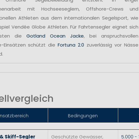
enarbeit mit Hochseeseglern, Offshore-Crews und
ionellen Athleten aus dem internationalen Segelsport, wie
spiel Vendée Globe Athleten. Für Fahrtensegler eignet sich
sten die
Gotland Ocean Jacke
, bei anspruchsvollen
e-Einsätzen schützt die
Fortuna 2.0
zuverlässig vor Nässe
d.
llvergleich
insatzbereich
Bedingungen
 & Skiff-Segler
Geschützte Gewässer,
5.000 -