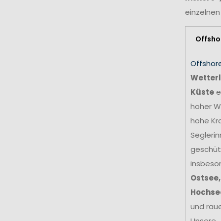
einzelnen
Offsho
Offshor
Wetterl
Küste
e
hoher We
hohe Kr
Seglerin
geschütz
insbeso
Ostsee,
Hochse
und rau
Unsere