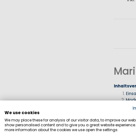
I
Mari
Inhaltsve
Eins
Mode
Eige
I
3-Sc
We use cookies
Prinz
We may place these for analysis of our visitor data, to improve our webs
show personalised content and to give you a great website experience.
Erfa
more information about the cookies we use open the settings.
FAQ