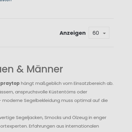
KORB
Anzeigen
auen & Männer
Spraytop
hängt maßgeblich vom Einsatzbereich ab.
sern, anspruchsvolle Küstentörns oder
 moderne Segelbekleidung muss optimal auf die
wertige Segeljacken, Smocks und Ölzeug in enger
rtexperten. Erfahrungen aus internationalen