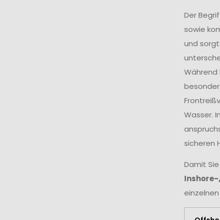
Der Begri
sowie ko
und sorgt
untersche
Während k
besonders
Frontreiß
Wasser. I
anspruchs
sicheren 
Damit Sie
Inshore-
einzelnen
Offsho