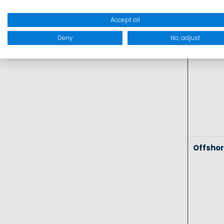
Coasta
Accept all
Deny
No, adjust
Offsho