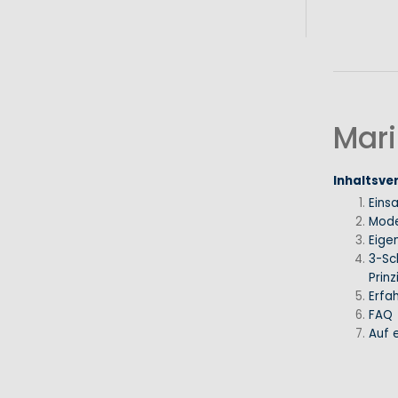
Mari
Inhaltsve
Eins
Mode
Eige
3-Sc
Prinz
Erfa
FAQ
Auf e