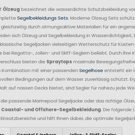
ff
Ölzeug
bezeichnet die wasserdichte Schutzbekleidung vo
mplette
Segelbekleidungs Sets
. Moderne Ölzeug Sets schütze
 gleichzeitig durch atmungsaktive Materialien für ein angen
iden sich Ölzeug und Segelbekleidung in Wasserdichtigkeit,
lassische Segeljacken vielseitigen Wetterschutz für Küsten
 bei Regatta-, Jollen- und Skiff-Seglern beliebt. Durch ihr
verschluss bieten die
Spraytops
maximale Bewegungsfreiheit 
n Kombination mit einer passenden
Segelhose
entsteht ein 
vollen Bedingungen auf dem Wasser zuverlässig schützt. Er
Halt auf nassen Decks bietet, sind Segler für nahezu jede W
 die passende Marinepool Segeljacke oder das richtige Ölzeug
, Coastal- und Offshore-Segelbekleidung
. Die folgende 
 Einsatzbereiche und hilft Ihnen dabei, die optimale Segelja
re
Coastal & Inshore
Jollen- & Skiff-Segler