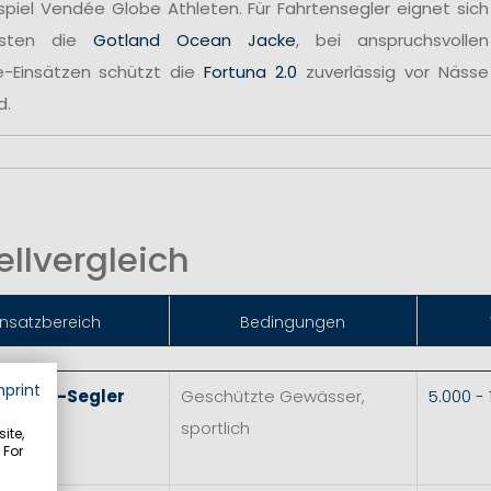
spiel Vendée Globe Athleten. Für Fahrtensegler eignet sich
sten die
Gotland Ocean Jacke
, bei anspruchsvollen
e-Einsätzen schützt die
Fortuna 2.0
zuverlässig vor Nässe
d.
llvergleich
insatzbereich
Bedingungen
mprint
 & Skiff-Segler
Geschützte Gewässer,
5.000 -
sportlich
ite,
 For