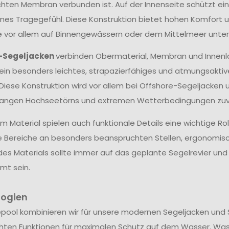
hten Membran verbunden ist. Auf der Innenseite schützt ein
s Tragegefühl. Diese Konstruktion bietet hohen Komfort un
ie vor allem auf Binnengewässern oder dem Mittelmeer unter
-Segeljacken
verbinden Obermaterial, Membran und Innenl
ein besonders leichtes, strapazierfähiges und atmungsakti
 Diese Konstruktion wird vor allem bei Offshore-Segeljacken 
langen Hochseetörns und extremen Wetterbedingungen zuve
 Material spielen auch funktionale Details eine wichtige Ro
e Bereiche an besonders beanspruchten Stellen, ergonomis
des Materials sollte immer auf das geplante Segelrevier u
mt sein.
logien
epool kombinieren wir für unsere modernen Segeljacken und 
hten Funktionen für maximalen Schutz auf dem Wasser. Wa