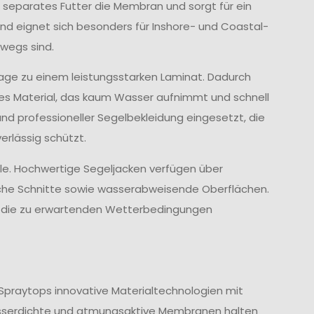
 separates Futter die Membran und sorgt für ein
d eignet sich besonders für Inshore- und Coastal-
wegs sind.
age zu einem leistungsstarken Laminat. Dadurch
ves Material, das kaum Wasser aufnimmt und schnell
und professioneller Segelbekleidung eingesetzt, die
rlässig schützt.
lle. Hochwertige Segeljacken verfügen über
che Schnitte sowie wasserabweisende Oberflächen.
nd die zu erwartenden Wetterbedingungen
Spraytops innovative Materialtechnologien mit
sserdichte und atmungsaktive Membranen halten