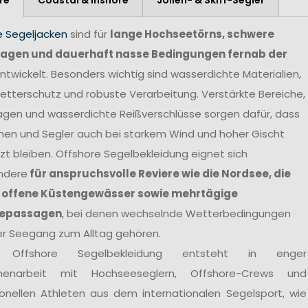
e Segeljacken
sind für
lange Hochseetörns, schwere
agen und dauerhaft nasse Bedingungen fernab der
ntwickelt. Besonders wichtig sind wasserdichte Materialien,
tterschutz und robuste Verarbeitung. Verstärkte Bereiche,
agen und wasserdichte Reißverschlüsse sorgen dafür, dass
nen und Segler auch bei starkem Wind und hoher Gischt
t bleiben. Offshore Segelbekleidung eignet sich
ndere
für anspruchsvolle Reviere wie die Nordsee, die
 offene Küstengewässer sowie mehrtägige
epassagen
, bei denen wechselnde Wetterbedingungen
er Seegang zum Alltag gehören.
 Offshore Segelbekleidung entsteht in enger
enarbeit mit Hochseeseglern, Offshore-Crews und
ionellen Athleten aus dem internationalen Segelsport, wie