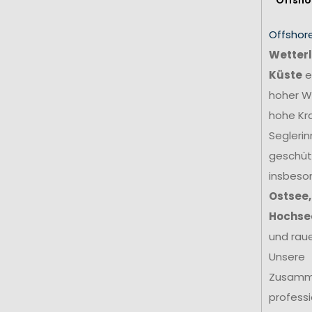
Offshor
Wetterl
Küste
e
hoher We
hohe Kr
Seglerin
geschütz
insbeso
Ostsee,
Hochse
und rau
Unsere
Zusamm
profess