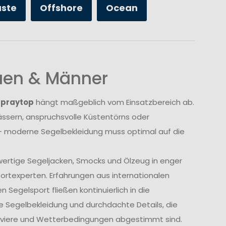
üste
Offshore
Ocean
auen & Männer
Spraytop
hängt maßgeblich vom Einsatzbereich ab.
sern, anspruchsvolle Küstentörns oder
 moderne Segelbekleidung muss optimal auf die
wertige Segeljacken, Smocks und Ölzeug in enger
rtexperten. Erfahrungen aus internationalen
Segelsport fließen kontinuierlich in die
e Segelbekleidung und durchdachte Details, die
Reviere und Wetterbedingungen abgestimmt sind.