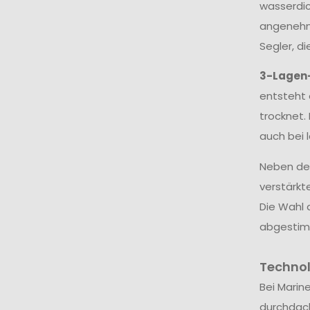
wasserdic
angenehme
Segler, d
3-Lagen
entsteht 
trocknet.
auch bei 
Neben dem
verstärkt
Die Wahl 
abgestim
Techno
Bei Marin
durchdac