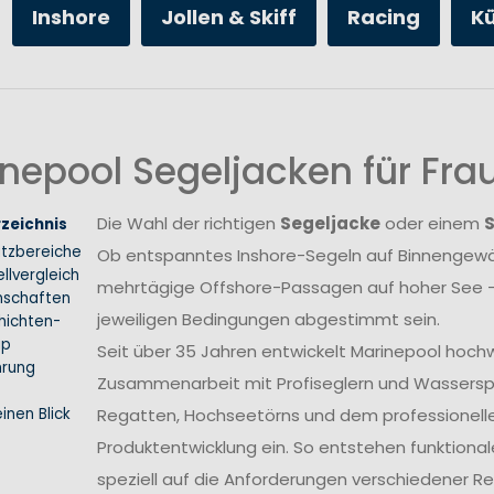
Inshore
Jollen & Skiff
Racing
K
nepool Segeljacken für Fr
Die Wahl der richtigen
Segeljacke
oder einem
rzeichnis
atzbereiche
Ob entspanntes Inshore-Segeln auf Binnengewäs
llvergleich
mehrtägige Offshore-Passagen auf hoher See –
nschaften
jeweiligen Bedingungen abgestimmt sein.
hichten-
ip
Seit über 35 Jahren entwickelt Marinepool hoch
hrung
Zusammenarbeit mit Profiseglern und Wasserspo
inen Blick
Regatten, Hochseetörns und dem professionellen 
Produktentwicklung ein. So entstehen funktional
speziell auf die Anforderungen verschiedener 