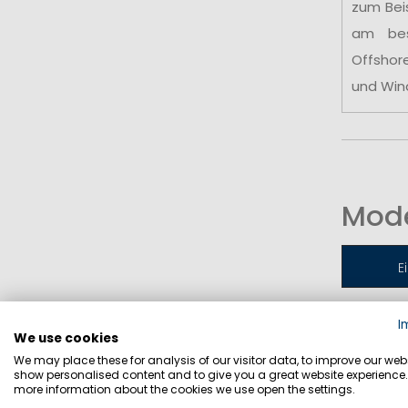
zum Bei
am be
Offshor
und Win
Mode
E
I
Jollen-
We use cookies
We may place these for analysis of our visitor data, to improve our webs
show personalised content and to give you a great website experience.
more information about the cookies we use open the settings.