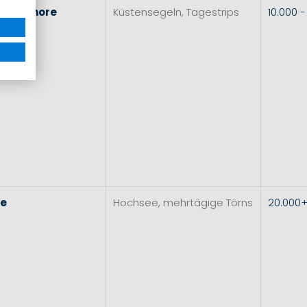
l
&
Inshore
Küstensegeln, Tagestrips
10.000 
re
Hochsee, mehrtägige Törns
20.000