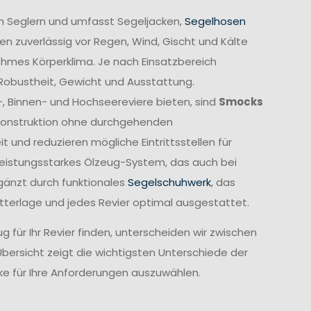
n Seglern und umfasst Segeljacken,
Segelhosen
n zuverlässig vor Regen, Wind, Gischt und Kälte
ehmes Körperklima. Je nach Einsatzbereich
 Robustheit, Gewicht und Ausstattung.
-, Binnen- und Hochseereviere bieten, sind
Smocks
e Konstruktion ohne durchgehenden
und reduzieren mögliche Eintrittsstellen für
leistungsstarkes Ölzeug-System, das auch bei
gänzt durch funktionales
Segelschuhwerk
, das
etterlage und jedes Revier optimal ausgestattet.
 für Ihr Revier finden, unterscheiden wir zwischen
Übersicht zeigt die wichtigsten Unterschiede der
cke für Ihre Anforderungen auszuwählen.