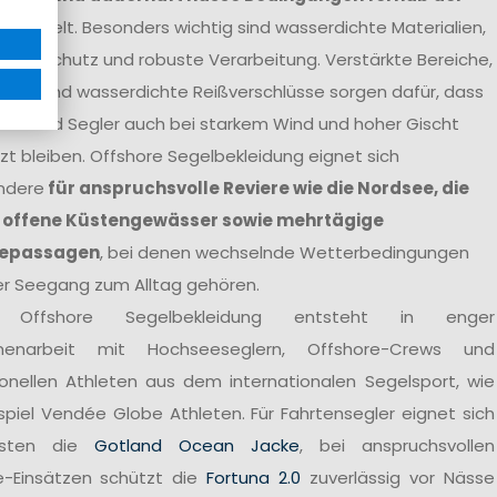
ntwickelt. Besonders wichtig sind wasserdichte Materialien,
tterschutz und robuste Verarbeitung. Verstärkte Bereiche,
agen und wasserdichte Reißverschlüsse sorgen dafür, dass
nen und Segler auch bei starkem Wind und hoher Gischt
t bleiben. Offshore Segelbekleidung eignet sich
ndere
für anspruchsvolle Reviere wie die Nordsee, die
 offene Küstengewässer sowie mehrtägige
epassagen
, bei denen wechselnde Wetterbedingungen
er Seegang zum Alltag gehören.
 Offshore Segelbekleidung entsteht in enger
enarbeit mit Hochseeseglern, Offshore-Crews und
ionellen Athleten aus dem internationalen Segelsport, wie
spiel Vendée Globe Athleten. Für Fahrtensegler eignet sich
sten die
Gotland Ocean Jacke
, bei anspruchsvollen
e-Einsätzen schützt die
Fortuna 2.0
zuverlässig vor Nässe