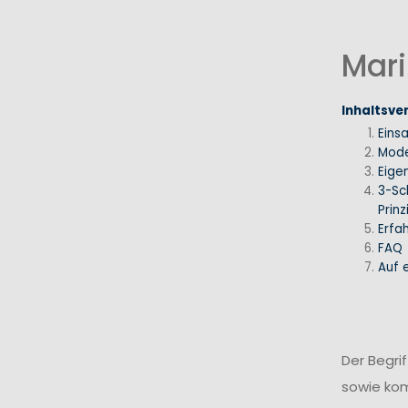
Mari
Inhaltsve
Eins
Mode
Eige
3-Sc
Prinz
Erfa
FAQ
Auf e
Der Begri
sowie ko