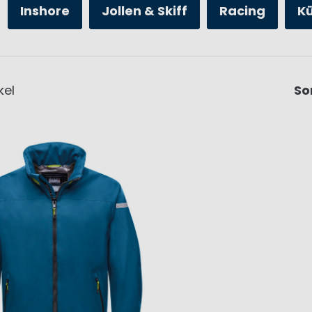
Inshore
Jollen & Skiff
Racing
K
kel
So