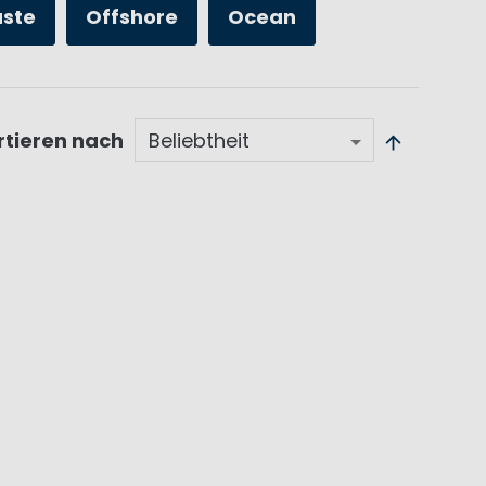
üste
Offshore
Ocean
rtieren nach