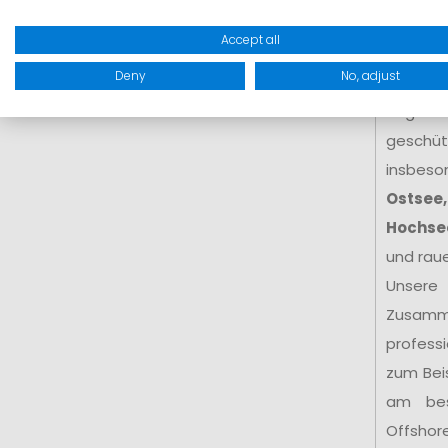
Küste
e
Accept all
hoher We
Deny
No, adjust
hohe Kr
Seglerin
geschütz
insbeso
Ostsee,
Hochse
und rau
Unsere
Zusamm
profess
zum Bei
am be
Offshor