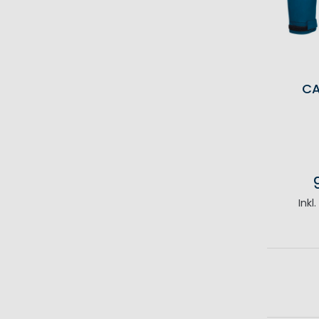
CA
Inkl
I