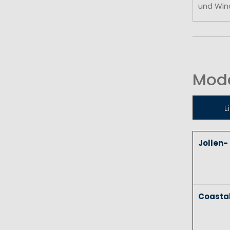
und Win
Mode
E
Jollen-
Coasta