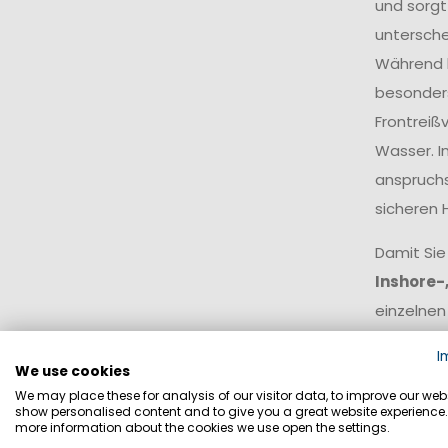
und sorgt
untersche
Während k
besonders
Frontreiß
Wasser. I
anspruchs
sicheren 
Damit Sie
Inshore-
einzelnen
I
Offsho
We use cookies
We may place these for analysis of our visitor data, to improve our webs
show personalised content and to give you a great website experience.
Offshor
more information about the cookies we use open the settings.
Wetterl