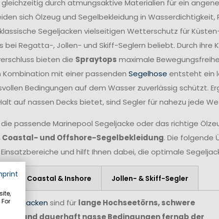
 gleichzeitig durch atmungsaktive Materialien für ein angen
iden sich Ölzeug und Segelbekleidung in Wasserdichtigkeit,
lassische Segeljacken vielseitigen Wetterschutz für Küsten
 bei Regatta-, Jollen- und Skiff-Seglern beliebt. Durch ihr
verschluss bieten die
Spraytops
maximale Bewegungsfreiheit 
n Kombination mit einer passenden
Segelhose
entsteht ein 
vollen Bedingungen auf dem Wasser zuverlässig schützt. Er
Halt auf nassen Decks bietet, sind Segler für nahezu jede W
 die passende Marinepool Segeljacke oder das richtige Ölzeug
, Coastal- und Offshore-Segelbekleidung
. Die folgende 
 Einsatzbereiche und hilft Ihnen dabei, die optimale Segelja
mprint
re
Coastal & Inshore
Jollen- & Skiff-Segler
ite,
 For
e Segeljacken
sind für
lange Hochseetörns, schwere
agen und dauerhaft nasse Bedingungen fernab der