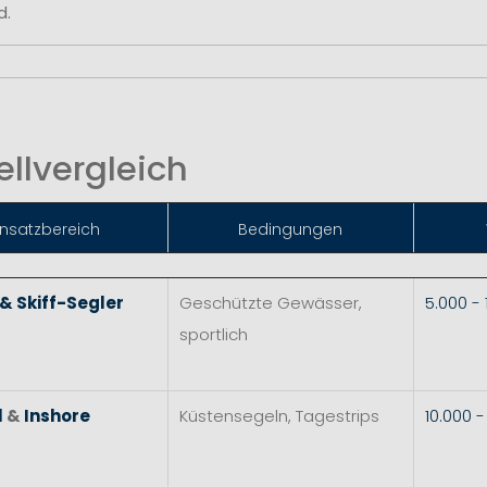
d.
llvergleich
insatzbereich
Bedingungen
 & Skiff-Segler
Geschützte Gewässer,
5.000 -
sportlich
l
&
Inshore
Küstensegeln, Tagestrips
10.000 