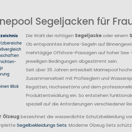
nepool Segeljacken für Fr
Die Wahl der richtigen
Segeljacke
oder einem
rzeichnis
atzbereiche
Ob entspanntes Inshore-Segeln auf Binnengewäs
llvergleich
mehrtägige Offshore-Passagen auf hoher See –
nschaften
jeweiligen Bedingungen abgestimmt sein.
hichten-
ip
Seit über 35 Jahren entwickelt Marinepool hoch
hrung
Zusammenarbeit mit Profiseglern und Wasserspo
inen Blick
Regatten, Hochseetörns und dem professionellen 
Produktentwicklung ein. So entstehen funktional
speziell auf die Anforderungen verschiedener 
ff
Ölzeug
bezeichnet die wasserdichte Schutzbekleidung vo
mplette
Segelbekleidungs Sets
. Moderne Ölzeug Sets schütze