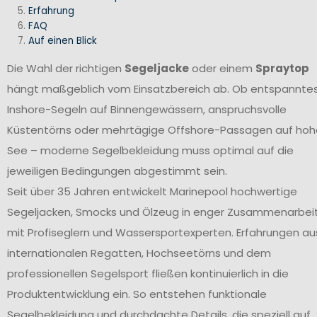
Erfahrung
FAQ
Auf einen Blick
Die Wahl der richtigen
Segeljacke
oder einem
Spraytop
hängt maßgeblich vom Einsatzbereich ab. Ob entspannte
Inshore-Segeln auf Binnengewässern, anspruchsvolle
Küstentörns oder mehrtägige Offshore-Passagen auf hoh
See – moderne Segelbekleidung muss optimal auf die
jeweiligen Bedingungen abgestimmt sein.
Seit über 35 Jahren entwickelt Marinepool hochwertige
Segeljacken, Smocks und Ölzeug in enger Zusammenarbei
mit Profiseglern und Wassersportexperten. Erfahrungen au
internationalen Regatten, Hochseetörns und dem
professionellen Segelsport fließen kontinuierlich in die
Produktentwicklung ein. So entstehen funktionale
Segelbekleidung und durchdachte Details, die speziell auf