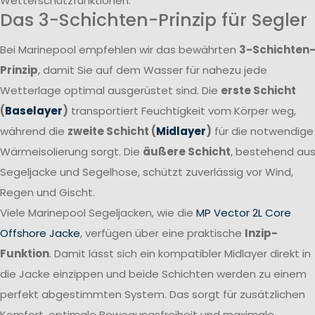
Wetterschutzfunktionen.
Das 3-Schichten-Prinzip für Segler
Bei Marinepool empfehlen wir das bewährten
3-Schichten
Prinzip
, damit Sie auf dem Wasser für nahezu jede
Wetterlage optimal ausgerüstet sind. Die
erste Schicht
(
Baselayer
)
transportiert Feuchtigkeit vom Körper weg,
während die
zweite Schicht (
Midlayer
)
für die notwendige
Wärmeisolierung sorgt. Die
äußere Schicht
, bestehend au
Segeljacke und Segelhose, schützt zuverlässig vor Wind,
Regen und Gischt.
Viele Marinepool Segeljacken, wie die
MP Vector 2L Core
Offshore Jacke
, verfügen über eine praktische
Inzip-
Funktion
. Damit lässt sich ein kompatibler Midlayer direkt in
die Jacke einzippen und beide Schichten werden zu einem
perfekt abgestimmten System. Das sorgt für zusätzlichen
Komfort, optimale Bewegungsfreiheit und maximale