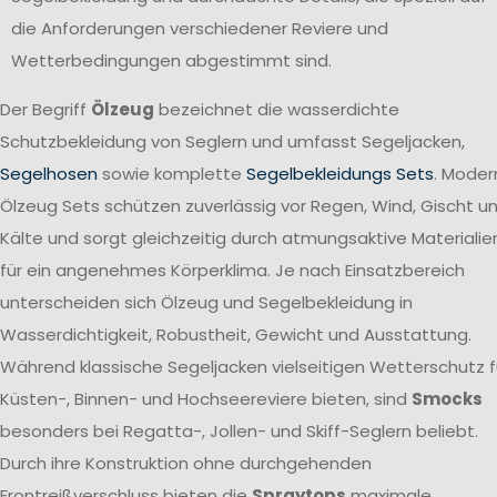
die Anforderungen verschiedener Reviere und
Wetterbedingungen abgestimmt sind.
Der Begriff
Ölzeug
bezeichnet die wasserdichte
Schutzbekleidung von Seglern und umfasst Segeljacken,
Segelhosen
sowie komplette
Segelbekleidungs Sets
. Moder
Ölzeug Sets schützen zuverlässig vor Regen, Wind, Gischt u
Kälte und sorgt gleichzeitig durch atmungsaktive Materialie
für ein angenehmes Körperklima. Je nach Einsatzbereich
unterscheiden sich Ölzeug und Segelbekleidung in
Wasserdichtigkeit, Robustheit, Gewicht und Ausstattung.
Während klassische Segeljacken vielseitigen Wetterschutz f
Küsten-, Binnen- und Hochseereviere bieten, sind
Smocks
besonders bei Regatta-, Jollen- und Skiff-Seglern beliebt.
Durch ihre Konstruktion ohne durchgehenden
Frontreißverschluss bieten die
Spraytops
maximale