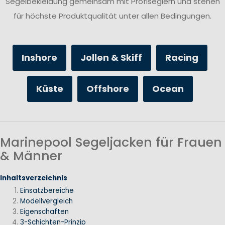
Segelbekleidung gemeinsam mit Profiseglern und stehen
für höchste Produktqualität unter allen Bedingungen.
Inshore
Jollen & Skiff
Racing
Küste
Offshore
Ocean
Marinepool Segeljacken für Frauen
& Männer
Inhaltsverzeichnis
Einsatzbereiche
Modellvergleich
Eigenschaften
3-Schichten-Prinzip