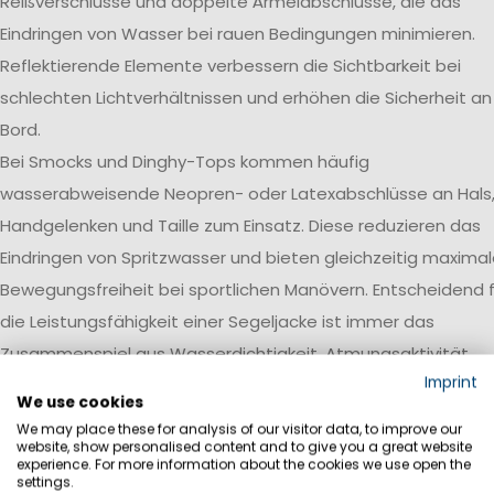
Reißverschlüsse und doppelte Ärmelabschlüsse, die das
Eindringen von Wasser bei rauen Bedingungen minimieren.
Reflektierende Elemente verbessern die Sichtbarkeit bei
schlechten Lichtverhältnissen und erhöhen die Sicherheit an
Bord.
Bei Smocks und Dinghy-Tops kommen häufig
wasserabweisende Neopren- oder Latexabschlüsse an Hals
Handgelenken und Taille zum Einsatz. Diese reduzieren das
Eindringen von Spritzwasser und bieten gleichzeitig maxima
Bewegungsfreiheit bei sportlichen Manövern. Entscheidend f
die Leistungsfähigkeit einer Segeljacke ist immer das
Zusammenspiel aus Wasserdichtigkeit, Atmungsaktivität,
Imprint
Robustheit und einer auf den jeweiligen Einsatzbereich
We use cookies
abgestimmten Ausstattung.
We may place these for analysis of our visitor data, to improve our
website, show personalised content and to give you a great website
Wasserdichtigkeit
experience. For more information about the cookies we use open the
settings.