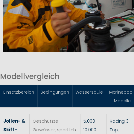
Modellvergleich
Einsatzbereich
Bedingungen
Wassersäule
Marinepool
Modelle
Jollen- &
Geschützte
5.000 -
Racing 3
Skiff-
Gewässer, sportlich
10.000
Top
,