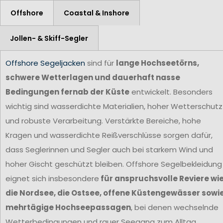
Offshore
Coastal & Inshore
Jollen- & Skiff-Segler
Offshore Segeljacken
sind für
lange Hochseetörns,
schwere Wetterlagen und dauerhaft nasse
Bedingungen fernab der Küste
entwickelt. Besonders
wichtig sind wasserdichte Materialien, hoher Wetterschutz
und robuste Verarbeitung. Verstärkte Bereiche, hohe
Kragen und wasserdichte Reißverschlüsse sorgen dafür,
dass Seglerinnen und Segler auch bei starkem Wind und
hoher Gischt geschützt bleiben. Offshore Segelbekleidung
eignet sich insbesondere
für anspruchsvolle Reviere wi
die Nordsee, die Ostsee, offene Küstengewässer sowi
mehrtägige Hochseepassagen
, bei denen wechselnde
Wetterbedingungen und rauer Seegang zum Alltag