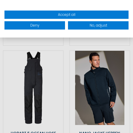
Accept all
99,90 €
199,90 €
199,90 €
369,90 €
Deny
No, adjust
Inkl. MwSt.
,
zzgl.
Inkl. MwSt.
,
zzgl.
Versandkosten
Versandkosten