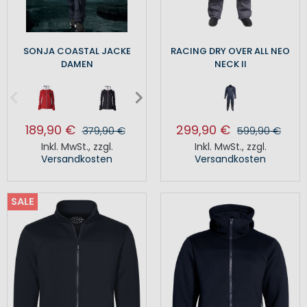
SONJA COASTAL JACKE
RACING DRY OVER ALL NEO
DAMEN
NECK II
189,90 €
299,90 €
379,90 €
599,90 €
Inkl. MwSt.
,
zzgl.
Inkl. MwSt.
,
zzgl.
Versandkosten
Versandkosten
SALE