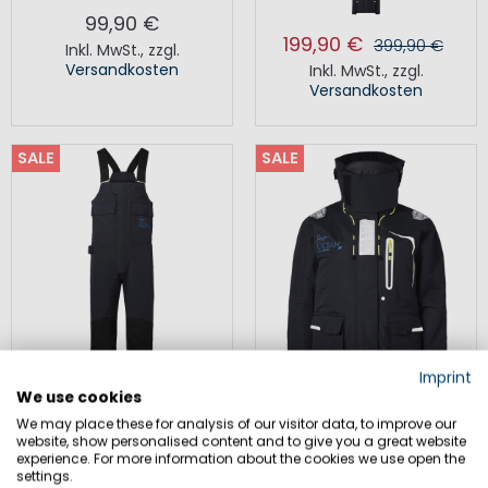
99,90 €
199,90 €
399,90 €
Inkl. MwSt.
,
zzgl.
Versandkosten
Inkl. MwSt.
,
zzgl.
Versandkosten
SALE
SALE
Imprint
We use cookies
We may place these for analysis of our visitor data, to improve our
website, show personalised content and to give you a great website
HOBART 5 OCEAN HOSE
HOBART OCEAN JACKE
experience. For more information about the cookies we use open the
HERREN
DAMEN
settings.