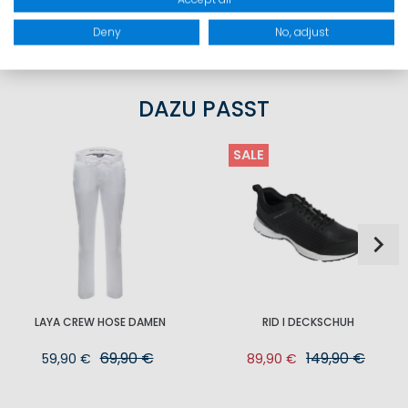
PRODUKTSICHERHEIT
Deny
No, adjust
DAZU PASST
SALE
LAYA CREW HOSE DAMEN
RID I DECKSCHUH
69,90 €
149,90 €
59,90 €
89,90 €