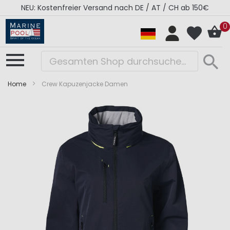
NEU: Kostenfreier Versand nach DE / AT / CH ab 150€
0
Home
Crew Kapuzenjacke Damen
Zum
Zum
Ende
Anfang
der
der
Bildergalerie
Bildergalerie
springen
springen