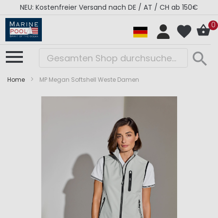
NEU: Kostenfreier Versand nach DE / AT / CH ab 150€
0
Home
MP Megan Softshell Weste Damen
Zum
Zum
Ende
Anfang
der
der
Bildergalerie
Bildergalerie
springen
springen