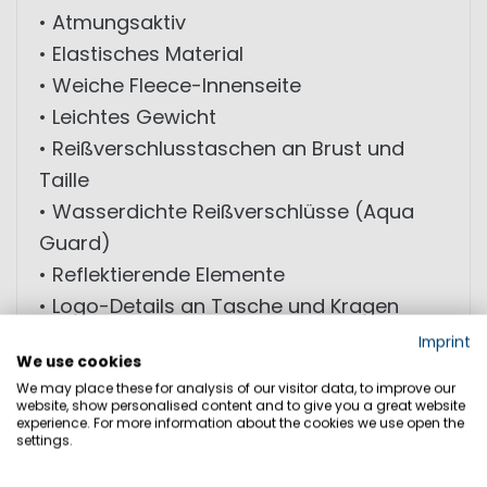
• Atmungsaktiv
• Elastisches Material
• Weiche Fleece-Innenseite
• Leichtes Gewicht
• Reißverschlusstaschen an Brust und
Taille
• Wasserdichte Reißverschlüsse (Aqua
Guard)
• Reflektierende Elemente
• Logo-Details an Tasche und Kragen
Imprint
We use cookies
MATERIAL: 90% Polyester (recycelt); 10%
We may place these for analysis of our visitor data, to improve our
Elasthan
website, show personalised content and to give you a great website
experience. For more information about the cookies we use open the
settings.
GRÖSSEN