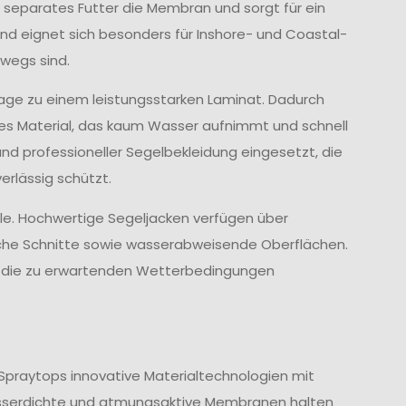
 separates Futter die Membran und sorgt für ein
d eignet sich besonders für Inshore- und Coastal-
wegs sind.
age zu einem leistungsstarken Laminat. Dadurch
ves Material, das kaum Wasser aufnimmt und schnell
und professioneller Segelbekleidung eingesetzt, die
rlässig schützt.
lle. Hochwertige Segeljacken verfügen über
che Schnitte sowie wasserabweisende Oberflächen.
nd die zu erwartenden Wetterbedingungen
Spraytops innovative Materialtechnologien mit
sserdichte und atmungsaktive Membranen halten