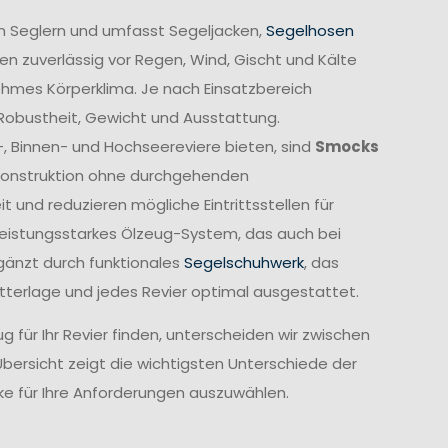
n Seglern und umfasst Segeljacken,
Segelhosen
n zuverlässig vor Regen, Wind, Gischt und Kälte
ehmes Körperklima. Je nach Einsatzbereich
 Robustheit, Gewicht und Ausstattung.
-, Binnen- und Hochseereviere bieten, sind
Smocks
e Konstruktion ohne durchgehenden
und reduzieren mögliche Eintrittsstellen für
leistungsstarkes Ölzeug-System, das auch bei
gänzt durch funktionales
Segelschuhwerk
, das
etterlage und jedes Revier optimal ausgestattet.
 für Ihr Revier finden, unterscheiden wir zwischen
Übersicht zeigt die wichtigsten Unterschiede der
cke für Ihre Anforderungen auszuwählen.