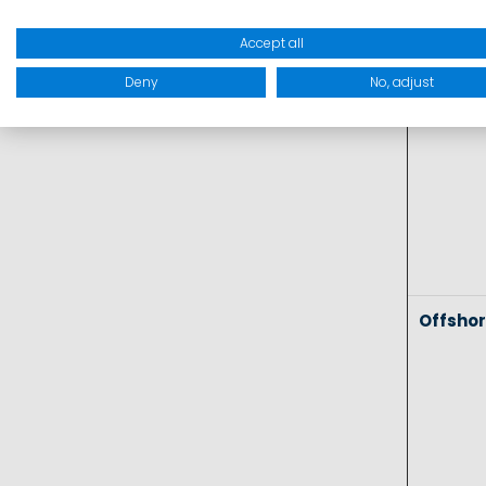
Coasta
Accept all
Deny
No, adjust
Offsho