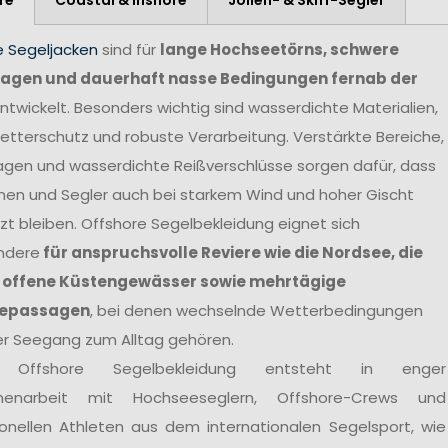
e Segeljacken
sind für
lange Hochseetörns, schwere
agen und dauerhaft nasse Bedingungen fernab der
ntwickelt. Besonders wichtig sind wasserdichte Materialien,
tterschutz und robuste Verarbeitung. Verstärkte Bereiche,
agen und wasserdichte Reißverschlüsse sorgen dafür, dass
nen und Segler auch bei starkem Wind und hoher Gischt
t bleiben. Offshore Segelbekleidung eignet sich
ndere
für anspruchsvolle Reviere wie die Nordsee, die
 offene Küstengewässer sowie mehrtägige
epassagen
, bei denen wechselnde Wetterbedingungen
er Seegang zum Alltag gehören.
 Offshore Segelbekleidung entsteht in enger
enarbeit mit Hochseeseglern, Offshore-Crews und
ionellen Athleten aus dem internationalen Segelsport, wie