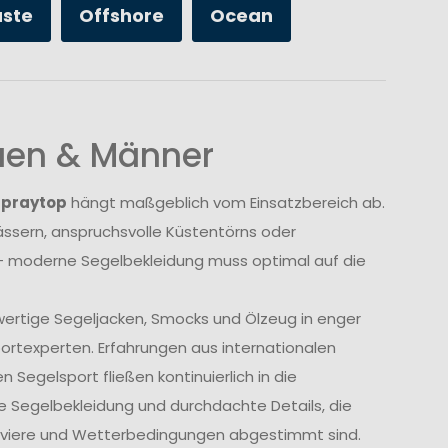
üste
Offshore
Ocean
auen & Männer
Spraytop
hängt maßgeblich vom Einsatzbereich ab.
sern, anspruchsvolle Küstentörns oder
 moderne Segelbekleidung muss optimal auf die
wertige Segeljacken, Smocks und Ölzeug in enger
rtexperten. Erfahrungen aus internationalen
Segelsport fließen kontinuierlich in die
e Segelbekleidung und durchdachte Details, die
Reviere und Wetterbedingungen abgestimmt sind.