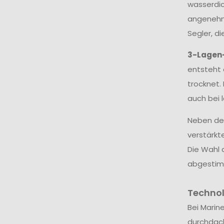
wasserdic
angenehme
Segler, d
3-Lagen
entsteht 
trocknet.
auch bei 
Neben dem
verstärkt
Die Wahl 
abgestim
Techno
Bei Marin
durchdac