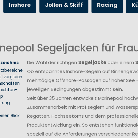
Inshore
Jollen & Skiff
Racing
K
nepool Segeljacken für Fr
Die Wahl der richtigen
Segeljacke
oder einem
rzeichnis
atzbereiche
Ob entspanntes Inshore-Segeln auf Binnengewäs
llvergleich
mehrtägige Offshore-Passagen auf hoher See –
nschaften
jeweiligen Bedingungen abgestimmt sein.
hichten-
ip
Seit über 35 Jahren entwickelt Marinepool hoch
hrung
Zusammenarbeit mit Profiseglern und Wasserspo
inen Blick
Regatten, Hochseetörns und dem professionellen 
Produktentwicklung ein. So entstehen funktional
speziell auf die Anforderungen verschiedener 