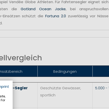
spiel Vendée Globe Athleten. Für Fahrtensegler eignet sich
sten die
Gotland Ocean Jacke
, bei anspruchsvollen
e-Einsätzen schützt die
Fortuna 2.0
zuverlässig vor Nässe
d.
llvergleich
insatzbereich
Bedingungen
mprint
 & Skiff-Segler
Geschützte Gewässer,
5.000 -
sportlich
ite,
 For