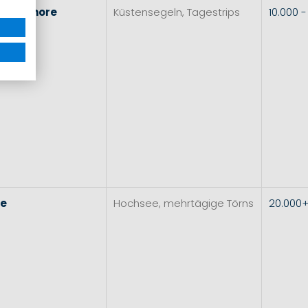
l
&
Inshore
Küstensegeln, Tagestrips
10.000 
re
Hochsee, mehrtägige Törns
20.000