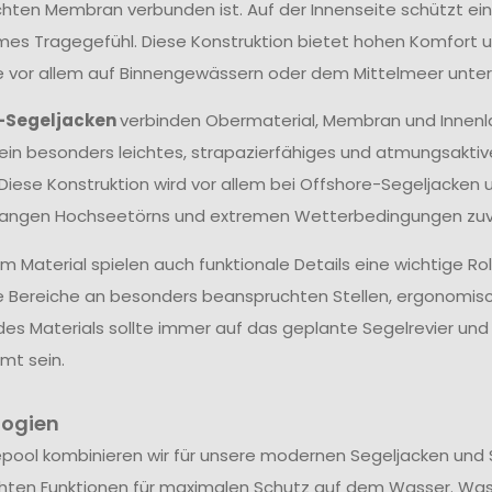
hten Membran verbunden ist. Auf der Innenseite schützt ein
s Tragegefühl. Diese Konstruktion bietet hohen Komfort un
ie vor allem auf Binnengewässern oder dem Mittelmeer unter
-Segeljacken
verbinden Obermaterial, Membran und Innenl
ein besonders leichtes, strapazierfähiges und atmungsakti
 Diese Konstruktion wird vor allem bei Offshore-Segeljacken 
langen Hochseetörns und extremen Wetterbedingungen zuve
 Material spielen auch funktionale Details eine wichtige Ro
e Bereiche an besonders beanspruchten Stellen, ergonomis
des Materials sollte immer auf das geplante Segelrevier u
mt sein.
logien
epool kombinieren wir für unsere modernen Segeljacken und 
hten Funktionen für maximalen Schutz auf dem Wasser. Wa