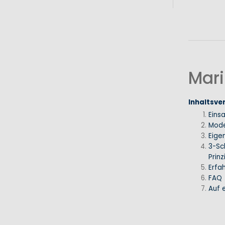
Mari
Inhaltsve
Eins
Mode
Eige
3-Sc
Prinz
Erfa
FAQ
Auf e