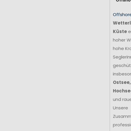
Offshor
Wetterl
Küste
e
hoher We
hohe Kr
Seglerin
geschütz
insbeso
Ostsee,
Hochse
und rau
Unsere
Zusamm
profess