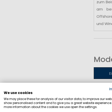
zum Bei
am be
Offshor
und Win
Mode
E
I
Jollen-
We use cookies
We may place these for analysis of our visitor data, to improve our webs
show personalised content and to give you a great website experience.
more information about the cookies we use open the settings.