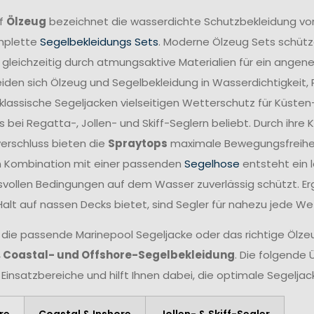
ff
Ölzeug
bezeichnet die wasserdichte Schutzbekleidung vo
mplette
Segelbekleidungs Sets
. Moderne Ölzeug Sets schütze
 gleichzeitig durch atmungsaktive Materialien für ein angen
iden sich Ölzeug und Segelbekleidung in Wasserdichtigkeit,
lassische Segeljacken vielseitigen Wetterschutz für Küsten
 bei Regatta-, Jollen- und Skiff-Seglern beliebt. Durch ihr
verschluss bieten die
Spraytops
maximale Bewegungsfreiheit 
n Kombination mit einer passenden
Segelhose
entsteht ein 
vollen Bedingungen auf dem Wasser zuverlässig schützt. Er
Halt auf nassen Decks bietet, sind Segler für nahezu jede W
 die passende Marinepool Segeljacke oder das richtige Ölzeug
, Coastal- und Offshore-Segelbekleidung
. Die folgende 
 Einsatzbereiche und hilft Ihnen dabei, die optimale Segelja
re
Coastal & Inshore
Jollen- & Skiff-Segler