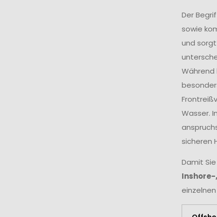
Der Begri
sowie ko
und sorgt
untersche
Während k
besonders
Frontreiß
Wasser. I
anspruchs
sicheren 
Damit Sie
Inshore-
einzelnen
Offsho