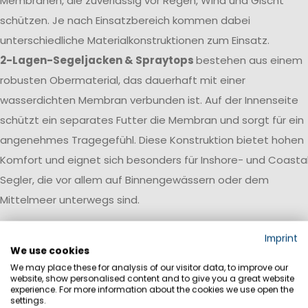
Membranen, die zuverlässig vor Regen, Wind und Gischt
schützen. Je nach Einsatzbereich kommen dabei
unterschiedliche Materialkonstruktionen zum Einsatz.
2-Lagen-Segeljacken & Spraytops
bestehen aus einem
robusten Obermaterial, das dauerhaft mit einer
wasserdichten Membran verbunden ist. Auf der Innenseite
schützt ein separates Futter die Membran und sorgt für ein
angenehmes Tragegefühl. Diese Konstruktion bietet hohen
Komfort und eignet sich besonders für Inshore- und Coasta
Segler, die vor allem auf Binnengewässern oder dem
Mittelmeer unterwegs sind.
3-Lagen-Segeljacken
verbinden Obermaterial, Membran
Imprint
und Innenlage zu einem leistungsstarken Laminat. Dadurch
We use cookies
We may place these for analysis of our visitor data, to improve our
entsteht ein besonders leichtes, strapazierfähiges und
website, show personalised content and to give you a great website
atmungsaktives Material, das kaum Wasser aufnimmt und
experience. For more information about the cookies we use open the
settings.