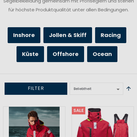
Segelbekleidung gemeinsam mit Profiseglern und stehen
für höchste Produktqualität unter allen Bedingungen.
Inshore
Jollen & Skiff
Racing
Küste
Offshore
Ocean
FILTER
SALE