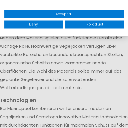
schnell trocknet. Diese Konstruktion wird vor allem bei
Offshore-Segeljacken und professioneller Segelbekleidung
Accept all
eingesetzt, die auch bei langen Hochseetörns und extreme
Deny
No, adjust
Wetterbedingungen zuverlässig schützt.
Neben dem Material spielen auch funktionale Details eine
wichtige Rolle. Hochwertige Segeljacken verfügen über
verstärkte Bereiche an besonders beanspruchten Stellen,
ergonomische Schnitte sowie wasserabweisende
Oberflächen. Die Wahl des Materials sollte immer auf das
geplante Segelrevier und die zu erwartenden
Wetterbedingungen abgestimmt sein.
Technologien
Bei Marinepool kombinieren wir für unsere modernen
Segeljacken und Spraytops innovative Materialtechnologien
mit durchdachten Funktionen für maximalen Schutz auf de