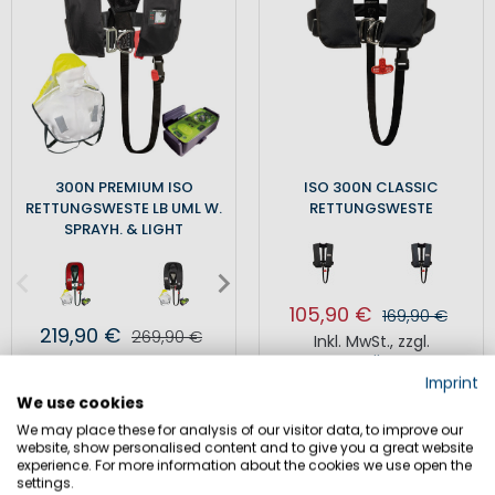
300N PREMIUM ISO
ISO 300N CLASSIC
RETTUNGSWESTE LB UML W.
RETTUNGSWESTE
SPRAYH. & LIGHT
105,90 €
169,90 €
219,90 €
269,90 €
Inkl. MwSt.
,
zzgl.
Versandkosten
Inkl. MwSt.
,
zzgl.
Versandkosten
Imprint
We use cookies
We may place these for analysis of our visitor data, to improve our
website, show personalised content and to give you a great website
SALE
experience. For more information about the cookies we use open the
settings.