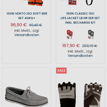
100N VENTO ISO SOFT 6ER
150N CLASSIC ISO
SET 40KG+
LIFEJACKET LB HR 2ER SET
INKL. RECHARGE KIT
96,90 €
119,40 €
Inkl. MwSt.
,
zzgl.
Versandkosten
167,90 €
293,70 €
Inkl. MwSt.
,
zzgl.
Versandkosten
SALE