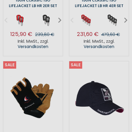
150N CLASSIC ISO
150N CLASSIC ISO
LIFEJACKET LB HR 2ER SET
LIFEJACKET LB HR 4ER SET
125,90 €
231,60 €
239,80 €
479,60 €
Inkl. MwSt.
,
zzgl.
Inkl. MwSt.
,
zzgl.
Versandkosten
Versandkosten
SALE
SALE