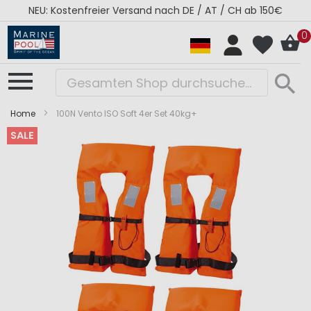
NEU: Kostenfreier Versand nach DE / AT / CH ab 150€
0
Home
100N Vento ISO Soft 4er Set 40kg+
SALE
Zum
Zum
Ende
Anfang
der
der
Bildergalerie
Bildergalerie
springen
springen