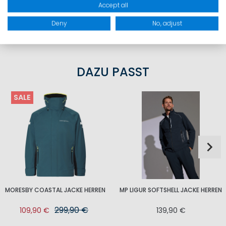
Accept all
PRODUKTSICHERHEIT
Deny
No, adjust
DAZU PASST
SALE
MORESBY COASTAL JACKE HERREN
MP LIGUR SOFTSHELL JACKE HERREN
299,90 €
109,90 €
139,90 €