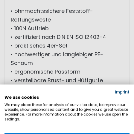
• ohnmachtssichere Feststoff-
Rettungsweste
• 100N Auftrieb
• zertifiziert nach DIN EN ISO 12402-4
• praktisches 4er-Set
• hochwertiger und langlebiger PE-
Schaum
• ergonomische Passform
• verstellbare Brust- und Hüftgurte
• hohe Sichtbarkeit durch leuchtend
Imprint
orange Farbe
We use cookies
We may place these for analysis of our visitor data, to improve our
• integrierte Signalpfeife
website, show personalised content and to give you a great website
• inklusive Aufbewahrungstasche
experience. For more information about the cookies we use open the
settings.
• geeignet für Personen ab 40 kg