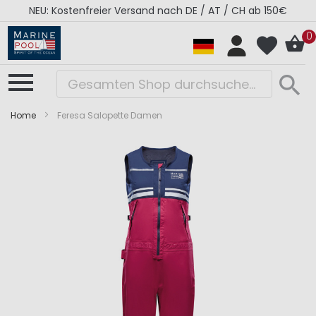
NEU: Kostenfreier Versand nach DE / AT / CH ab 150€
0
Home
Feresa Salopette Damen
Zum
Zum
Ende
Anfang
der
der
Bildergalerie
Bildergalerie
springen
springen