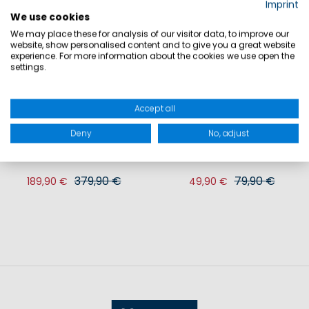
Imprint
We use cookies
SALE
SALE
We may place these for analysis of our visitor data, to improve our
website, show personalised content and to give you a great website
experience. For more information about the cookies we use open the
settings.
Accept all
Deny
No, adjust
SONJA COASTAL JACKE DAMEN
MP KETCH LADY DECK SCHUH
379,90 €
79,90 €
189,90 €
49,90 €