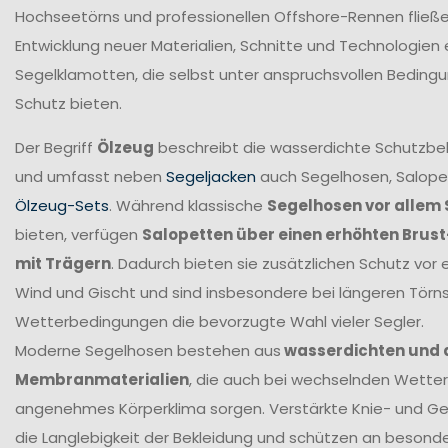
Hochseetörns und professionellen Offshore-Rennen fließen 
Entwicklung neuer Materialien, Schnitte und Technologien 
Segelklamotten, die selbst unter anspruchsvollen Beding
Schutz bieten.
Der Begriff
Ölzeug
beschreibt die wasserdichte Schutzbek
und umfasst neben
Segeljacken
auch Segelhosen, Salope
Ölzeug-Sets
. Während klassische
Segelhosen vor allem 
bieten, verfügen
Salopetten über einen erhöhten Brus
mit Trägern
. Dadurch bieten sie zusätzlichen Schutz vor 
Wind und Gischt und sind insbesondere bei längeren Törn
Wetterbedingungen die bevorzugte Wahl vieler Segler.
Moderne Segelhosen bestehen aus
wasserdichten und
Membranmaterialien
, die auch bei wechselnden Wetter
angenehmes Körperklima sorgen. Verstärkte Knie- und G
die Langlebigkeit der Bekleidung und schützen an beson