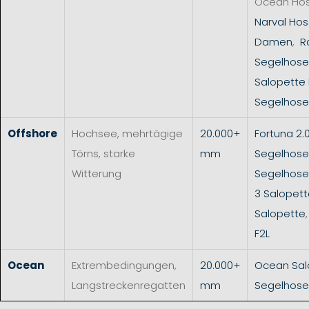
Ocean Ho
Narval Hos
Damen
,
R
Segelhose
Salopette
Segelhose
Offshore
Hochsee, mehrtägige
20.000+
Fortuna 2.
Törns, starke
mm
Segelhose
Witterung
Segelhos
3 Salopet
Salopette
F2L
Ocean
Extrembedingungen,
20.000+
Ocean Sal
Langstreckenregatten
mm
Segelhose