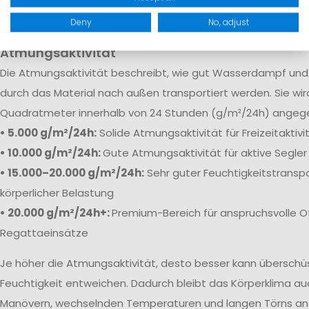
robuste Verstärkungen sorgen dafür, dass Feuchtigkeit selb
Bedingungen zuverlässig draußen bleibt.
Deny
No, adjust
Atmungsaktivität
Die
Atmungsaktivität beschreibt, wie gut Wasserdampf und 
durch das Material nach außen transportiert werden. Sie wi
Quadratmeter innerhalb von 24 Stunden (g/m²/24h) angeg
• 5.000 g/m²/24h:
Solide Atmungsaktivität für Freizeitaktiv
• 10.000 g/m²/24h:
Gute Atmungsaktivität für aktive Segler
• 15.000–20.000 g/m²/24h:
Sehr guter Feuchtigkeitstranspo
körperlicher Belastung
• 20.000 g/m²/24h+:
Premium-Bereich für anspruchsvolle O
Regattaeinsätze
Je höher die Atmungsaktivität, desto besser kann übersch
Feuchtigkeit entweichen. Dadurch bleibt das Körperklima au
Manövern, wechselnden Temperaturen und langen Törns a