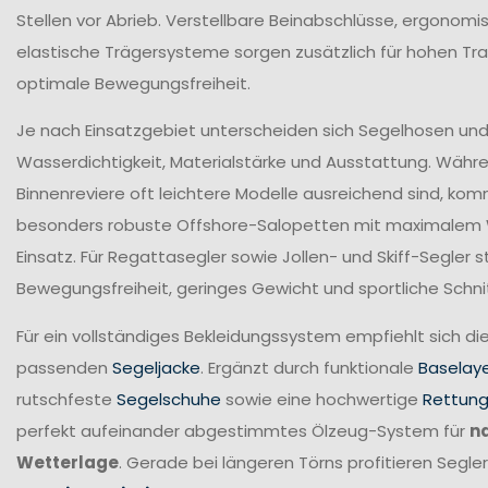
Stellen vor Abrieb. Verstellbare Beinabschlüsse, ergonomi
elastische Trägersysteme sorgen zusätzlich für hohen T
optimale Bewegungsfreiheit.
Je nach Einsatzgebiet unterscheiden sich Segelhosen und 
Wasserdichtigkeit, Materialstärke und Ausstattung. Währ
Binnenreviere oft leichtere Modelle ausreichend sind, ko
besonders robuste Offshore-Salopetten mit maximalem
Einsatz. Für Regattasegler sowie Jollen- und Skiff-Segler
Bewegungsfreiheit, geringes Gewicht und sportliche Schni
Für ein vollständiges Bekleidungssystem empfiehlt sich di
passenden
Segeljacke
. Ergänzt durch funktionale
Baselay
rutschfeste
Segelschuhe
sowie eine hochwertige
Rettun
perfekt aufeinander abgestimmtes Ölzeug-System für
n
Wetterlage
. Gerade bei längeren Törns profitieren Seg