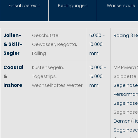
Einsat
zbereich
Bedingungen
Wassersäule
Jollen-
Geschützte
5.000 -
Racing 3 
& Skiff-
Gewässer, Regatta,
10.000
Segler
Foiling
mm
Coastal
Küstensegeln,
10.000 -
MP Riviera 
&
Tagestrips,
15.000
Salopette
Inshore
wechselhaftes Wetter
mm
Segelhos
Persorman
Segelhose
Segelhose
Damen
/
He
Segelhose