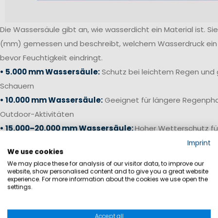
Die Wassersäule gibt an, wie wasserdicht ein Material ist. Sie 
(mm) gemessen und beschreibt, welchem Wasserdruck ein S
bevor Feuchtigkeit eindringt.
• 5.000 mm Wassersäule:
Schutz bei leichtem Regen und 
Schauern
• 10.000 mm Wassersäule:
Geeignet für längere Regenpha
Outdoor-Aktivitäten
• 15.000–20.000 mm Wassersäule:
Hoher Wetterschutz fü
anspruchsvolle Bedingungen
Imprint
We use cookies
• 20.000 mm+ Wassersäule:
Offshore-Niveau für starken 
We may place these for analysis of our visitor data, to improve our
Bedingungen auf See
website, show personalised content and to give you a great website
experience. For more information about the cookies we use open the
settings.
Gerade bei Segelhosen und Salopetten ist neben einer ho
die Verarbeitung entscheidend. Verschweißte Nähte, wass
Accept all