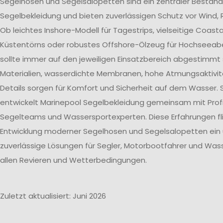
Segelhosen und Segelsalopetten sind ein zentraler Bestand
Segelbekleidung und bieten zuverlässigen Schutz vor Wind, 
Ob leichtes Inshore-Modell für Tagestrips, vielseitige Coast
Küstentörns oder robustes Offshore-Ölzeug für Hochseeab
sollte immer auf den jeweiligen Einsatzbereich abgestimmt 
Materialien, wasserdichte Membranen, hohe Atmungsaktivit
Details sorgen für Komfort und Sicherheit auf dem Wasser. 
entwickelt Marinepool Segelbekleidung gemeinsam mit Profi
Segelteams und Wassersportexperten. Diese Erfahrungen flie
Entwicklung moderner Segelhosen und Segelsalopetten ein
zuverlässige Lösungen für Segler, Motorbootfahrer und Wass
allen Revieren und Wetterbedingungen.
Zuletzt aktualisiert: Juni 2026