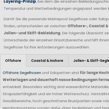
Layering-Prinzip
, bei dem die einzelnen Bekleidungsschic
Temperatur und Wetterbedingungen angepasst werden 
Damit Sie die passende Marinepool Segelhose oder Salopet
finden, unterscheiden wir zwischen
Offshore-, Coastal &
Jollen- und Skiff-Bekleidung
. Die folgende Übersicht ze
Unterschiede der einzelnen Einsatzbereiche und hilft Ihne
Segelhose für Ihre Anforderungen
auszuwählen.
Offshore
Coastal & Inshore
Jollen- & Skiff-Segl
Offshore Segelhosen
und Salopetten sind
für lange Hoc
Wetterlagen und dauerhaft nasse Bedingungen ferna
entwickelt. Besonders wichtig sind wasserdichte Materiali
Strapazierfähigkeit und ein hoher Wetterschutz. Verstärkt
Gesäßbereiche, hoch geschnittene Brustpartien sowie ro
Membransysteme sorgen dafür, dass Seglerinnen und Segl