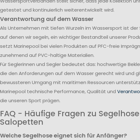
Wassersportverbänden stellt sicher, dass jede Kollektion u
getestet und kontinuierlich weiterentwickelt wird.
Verantwortung auf dem Wasser
Als Unternehmen mit tiefen Wurzeln im Wassersport ist der
auf denen wir segeln, ein wichtiger Bestandteil unserer Pro
setzt Marinepool bei vielen Produkten auf PFC-freie Impräg
zunehmend auf PVC-haltige Materialien.
Für Seglerinnen und Segler bedeutet das: hochwertige Bekl
die den Anforderungen auf dem Wasser gerecht wird und gle
bewussteren Umgang mit maritimen Ressourcen unterstützt
Marinepool technische Performance, Qualität und
Verantwor
die unseren Sport prägen.
FAQ - Häufige Fragen zu Segelhos
Salopetten
Welche Segelhose eignet sich für Anfänger?