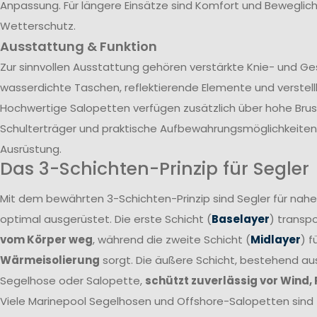
Anpassung. Für längere Einsätze sind Komfort und Beweglich
Wetterschutz.
Ausstattung & Funktion
Zur sinnvollen Ausstattung gehören verstärkte Knie- und G
wasserdichte Taschen, reflektierende Elemente und verstel
Hochwertige Salopetten verfügen zusätzlich über hohe Brust
Schulterträger und praktische Aufbewahrungsmöglichkeiten 
Ausrüstung.
Das 3-Schichten-Prinzip für Segler
Mit dem bewährten 3-Schichten-Prinzip sind Segler für nah
optimal ausgerüstet. Die erste Schicht (
Baselayer
) transpo
vom Körper weg
, während die zweite Schicht (
Midlayer
) f
Wärmeisolierung
sorgt. Die äußere Schicht, bestehend a
Segelhose oder Salopette,
schützt zuverlässig vor Wind,
Viele Marinepool Segelhosen und Offshore-Salopetten sind T