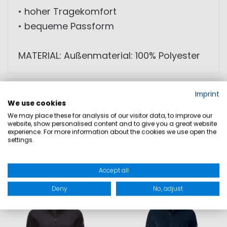
• hoher Tragekomfort
• bequeme Passform
MATERIAL: Außenmaterial: 100% Polyester
GRÖSSEN
Imprint
We use cookies
We may place these for analysis of our visitor data, to improve our
PRODUKTSICHERHEIT
website, show personalised content and to give you a great website
experience. For more information about the cookies we use open the
settings.
Accept all
DAZU PASST
Deny
No, adjust