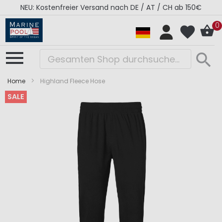
NEU: Kostenfreier Versand nach DE / AT / CH ab 150€
0
Home
Highland Fleece Hose
SALE
Zum
Zum
Ende
Anfang
der
der
Bildergalerie
Bildergalerie
springen
springen