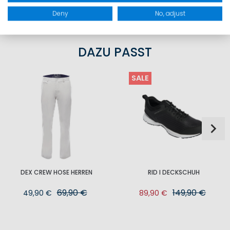
Deny
No, adjust
DAZU PASST
SALE
DEX CREW HOSE HERREN
RID I DECKSCHUH
69,90 €
149,90 €
49,90 €
89,90 €