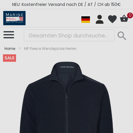
NEU: Kostenfreier Versand nach DE / AT / CH ab 150€
0
Home
MP Fleece Wendejacke Herren
SALE
Zum
Zum
Ende
Anfang
der
der
Bildergalerie
Bildergalerie
springen
springen