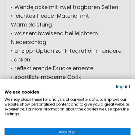
• Wendejacke mit zwei tragbaren Seiten
• leichtes Fleece-Material mit
Wärmeleistung
• wasserabweisend bei leichtem
Niederschlag
• Einzipp-Option zur Integration in andere
Jacken
• reflektierende Druckelemente
• sportlich-moderne Optik
Imprint
We use cookies
MATERIAL: Außenmaterial: 100% Polyester
We may place these for analysis of our visitor data, to improve our
website, show personalised content and to give you a great website
experience. For more information about the cookies we use open the
settings.
GRÖSSEN
Accept all
PRODUKTSICHERHEIT