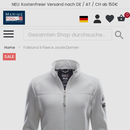
NEU: Kostenfreier Versand nach DE / AT / CH ab 150€
0
Home
Falkland II Fleece Jacke Damen
SALE
Zum
Zum
Ende
Anfang
der
der
Bildergalerie
Bildergalerie
springen
springen