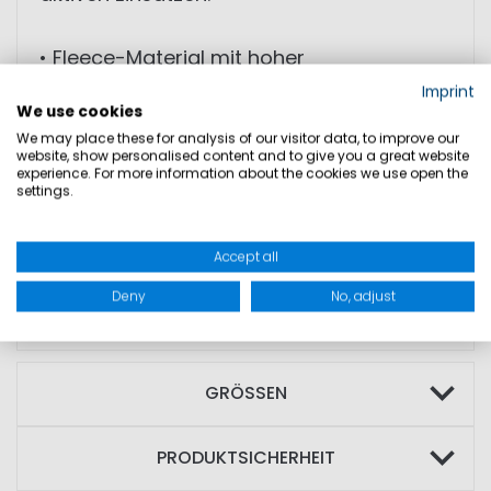
• Fleece-Material mit hoher
Wärmeisolierung
Imprint
We use cookies
• Atmungsaktiv
We may place these for analysis of our visitor data, to improve our
• Dehnbar durch 4-Wege-Stretch
website, show personalised content and to give you a great website
experience. For more information about the cookies we use open the
• hohe Bewegungsfreiheit
settings.
• angenehmer Tragekomfort
• funktionales, modernes Design
Accept all
Deny
No, adjust
MATERIAL: 100% Polyester
GRÖSSEN
PRODUKTSICHERHEIT