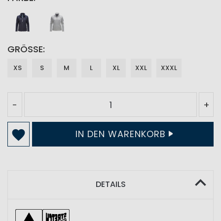
GRÖSSE
XS
S
M
L
XL
XXL
XXXL
-
+
IN DEN WARENKORB
DETAILS