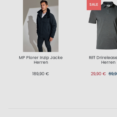
SALE
MP Plorer Inzip Jacke
Riff Drireleas
Herren
Herren
189,90 €
29,90 €
69,