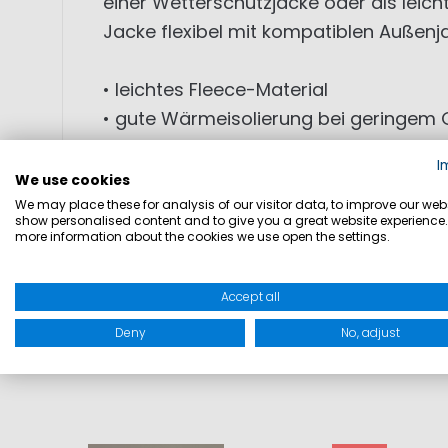
einer Wetterschutzjacke oder als leich
Jacke flexibel mit kompatiblen Außenj
• leichtes Fleece-Material
• gute Wärmeisolierung bei geringem 
• Atmungsaktiv
I
• Einzipp-Option für kompatible Jacke
We use cookies
• zwei Seitentaschen mit Reißverschlu
We may place these for analysis of our visitor data, to improve our webs
show personalised content and to give you a great website experience.
• funktionales, schlichtes Design
more information about the cookies we use open the settings.
MATERIAL: Außenmaterial: 100% Polyest
Accept all
Deny
No, adjust