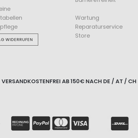
eine
tabellen
Wartung
pflege
Reparaturservice
Store
AG WIDERRUFEN
VERSANDKOSTENFREI AB 150€ NACH DE / AT / CH