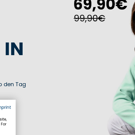
 IN
ub den Tag
mprint
ite,
 For