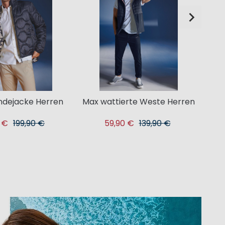
ndejacke Herren
Max wattierte Weste Herren
Mag
 €
199,90 €
59,90 €
139,90 €