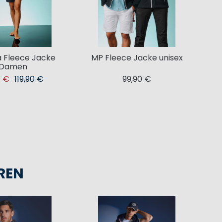
 Fleece Jacke
MP Fleece Jacke unisex
Damen
0 €
119,90 €
99,90 €
REN