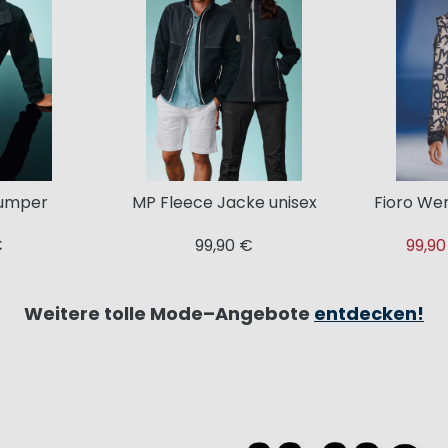
Jumper
MP Fleece Jacke unisex
Fioro We
€
99,90 €
99,90
Weitere tolle Mode–Angebote
entdecken!