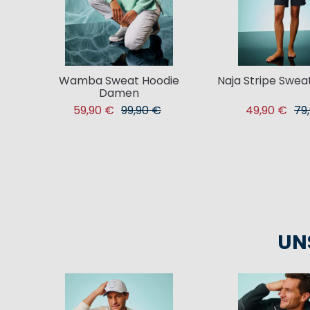
en
Wamba Sweat Hoodie
Naja Stripe Swe
Damen
59,90 €
99,90 €
49,90 €
79
UN