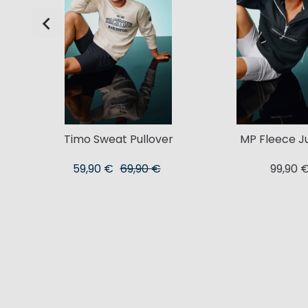
nisex
Timo Sweat Pullover
MP Fleece 
59,90 €
69,90 €
99,90 