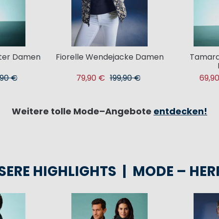
ater Damen
Fiorelle Wendejacke Damen
Tamara
,90 €
79,90 €
199,90 €
69,9
Weitere tolle Mode–Angebote
entdecken!
SERE HIGHLIGHTS | MODE – HER