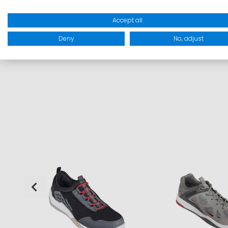
Accept all
Deny
No, adjust