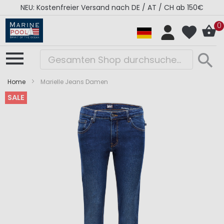
NEU: Kostenfreier Versand nach DE / AT / CH ab 150€
0
Home
Marielle Jeans Damen
SALE
Zum
Zum
Ende
Anfang
der
der
Bildergalerie
Bildergalerie
springen
springen