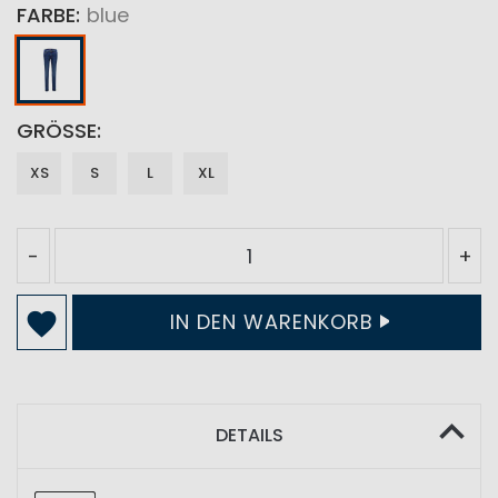
FARBE
blue
GRÖSSE
XS
S
L
XL
-
+
IN DEN WARENKORB
DETAILS