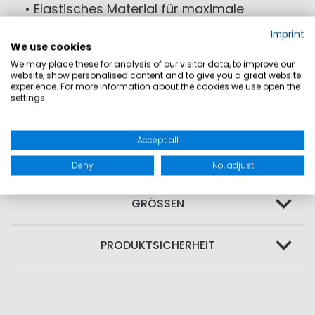
• Elastisches Material für maximale
Bewegungsfreiheit
Imprint
We use cookies
• Mid Waist Schnitt
We may place these for analysis of our visitor data, to improve our
• Klassischer 5-Pocket Stil
website, show personalised content and to give you a great website
experience. For more information about the cookies we use open the
• Zeitloser Blue Denim Look
settings.
MATERIAL: 72% Baumwolle; 16% Polyester;
Accept all
9% Viskose; 3% Elasthan
Deny
No, adjust
GRÖSSEN
PRODUKTSICHERHEIT